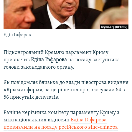
ВІДЕОУРОКИ «ELIFBE»
Русский
СВІДЧЕННЯ ОКУПАЦІЇ
Qırımtatar
УКРАЇНСЬКА ПРОБЛЕМА КРИМУ
Едіп Гафаров
ДОЛУЧАЙСЯ!
ІНФОГРАФІКА
Підконтрольний Кремлю парламент Криму
призначив
Едіпа Гафарова
на посаду заступника
Усі сайти RFE/RL
голови законодавчого органу.
Як повідомляє близьке до влади півострова видання
«Крыминформ», за це рішення проголосували 54 з
56 присутніх депутатів.
Раніше керівника комітету парламенту Криму з
міжнаціональних відносин
Едіпа Гафарова
призначили на посаду російського віце-спікера