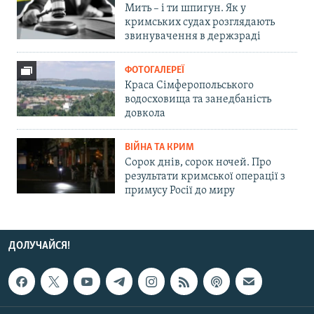
Мить – і ти шпигун. Як у
кримських судах розглядають
звинувачення в держзраді
ФОТОГАЛЕРЕЇ
Краса Сімферопольського
водосховища та занедбаність
довкола
ВІЙНА ТА КРИМ
Сорок днів, сорок ночей. Про
результати кримської операції з
примусу Росії до миру
ДОЛУЧАЙСЯ!