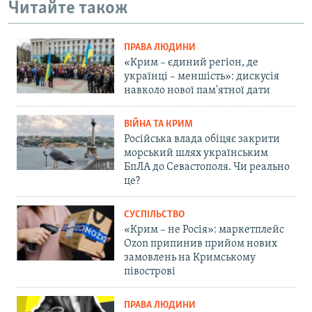
Читайте також
ПРАВА ЛЮДИНИ
«Крим – єдиний регіон, де
українці – меншість»: дискусія
навколо нової пам'ятної дати
ВІЙНА ТА КРИМ
Російська влада обіцяє закрити
морський шлях українським
БпЛА до Севастополя. Чи реально
це?
СУСПІЛЬСТВО
«Крим – не Росія»: маркетплейс
Ozon припинив прийом нових
замовлень на Кримському
півострові
ПРАВА ЛЮДИНИ