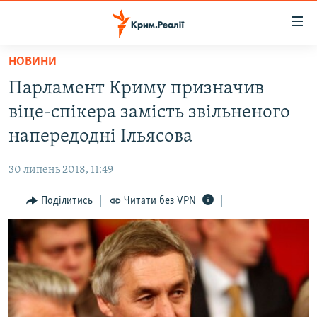
Доступність
посилання
Перейти
НОВИНИ
до
НОВИНИ
Парламент Криму призначив
основного
ВОДА.КРИМ
матеріалу
віце-спікера замість звільненого
ВІДЕО ТА ФОТО
Перейти
напередодні Ільясова
до
ПОЛІТИКА
основної
30 липень 2018, 11:49
БЛОГИ
навігації
Перейти
Поділитись
Читати без VPN
ПОГЛЯД
до
ІНТЕРВ'Ю
пошуку
ВСЕ ЗА ДЕНЬ
СПЕЦПРОЕКТИ
ЯК ОБІЙТИ БЛОКУВАННЯ
ДЕПОРТАЦІЯ