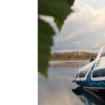
ВІДЕОУРОКИ «ELIFBE»
СВІДЧЕННЯ ОКУПАЦІЇ
УКРАЇНСЬКА ПРОБЛЕМА КРИМУ
ІНФОГРАФІКА