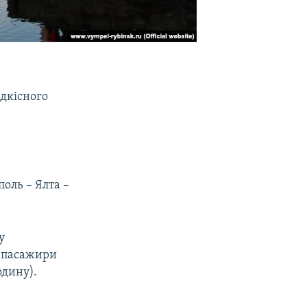
дкісного
оль – Ялта –
у
2 пасажири
одину).