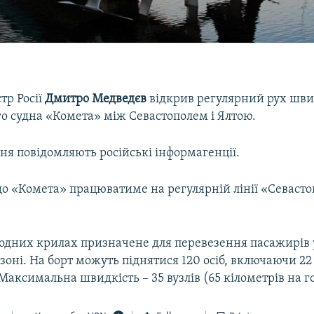
тр Росії
Дмитро Медведєв
відкрив регулярний рух шви
о судна «Комета» між Севастополем і Ялтою.
ня повідомляють російські інформагенції.
о «Комета» працюватиме на регулярній лінії «Севастоп
.
водних крилах призначене для перевезення пасажирів 
зоні. На борт можуть піднятися 120 осіб, включаючи 2
 Максимальна швидкість – 35 вузлів (65 кілометрів на г