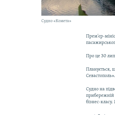
Судно «Комета»
Прем'єр-мініс
пасажирськог
Про це 30 лип
Планується, щ
Севастополь»
Судно на під
прибережній 
бізнес-класу.