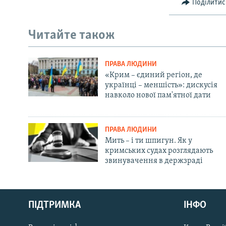
Поділитис
Читайте також
ПРАВА ЛЮДИНИ
«Крим – єдиний регіон, де
українці – меншість»: дискусія
навколо нової пам'ятної дати
ПРАВА ЛЮДИНИ
Мить – і ти шпигун. Як у
кримських судах розглядають
звинувачення в держзраді
Русский
ПІДТРИМКА
ІНФО
Qırımtatar