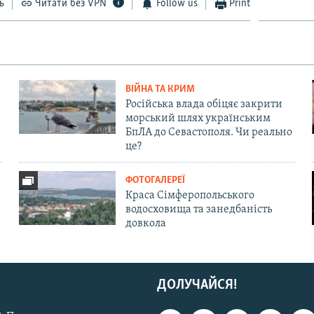
ь
Читати без VPN
Follow us
Print
ВІЙНА ТА КРИМ
Російська влада обіцяє закрити
морський шлях українським
БпЛА до Севастополя. Чи реально
це?
ФОТОГАЛЕРЕЇ
Краса Сімферопольського
водосховища та занедбаність
довкола
ДОЛУЧАЙСЯ!