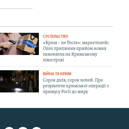
СУСПІЛЬСТВО
«Крим – не Росія»: маркетплейс
Ozon припинив прийом нових
замовлень на Кримському
півострові
ВІЙНА ТА КРИМ
Сорок днів, сорок ночей. Про
результати кримської операції з
примусу Росії до миру