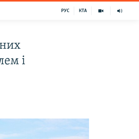
РУС
КТА
сних
лем і