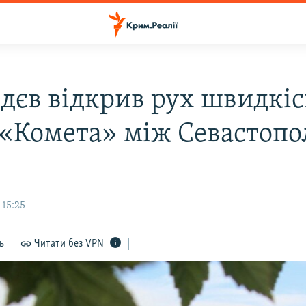
дєв відкрив рух швидкі
 «Комета» між Севастопо
ю
 15:25
ь
Читати без VPN