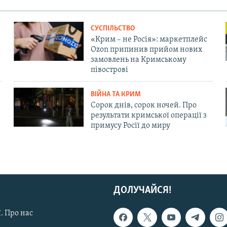
СУСПІЛЬСТВО
«Крим – не Росія»: маркетплейс
Ozon припинив прийом нових
замовлень на Кримському
півострові
ВІЙНА ТА КРИМ
Сорок днів, сорок ночей. Про
результати кримської операції з
примусу Росії до миру
ДОЛУЧАЙСЯ!
. Про нас