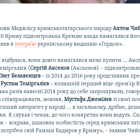
лови Меджлісу кримськотатарського народу
Ахтем Чи
ксії Криму підконтрольна Кремлю влада намагалася йог
явив в
інтерв'ю
українському виданню «Гордон».
 відбулася, вони довго намагалися мене купити ... Акс
еміргалієв (
Сергій Аксенов
(Аксьонов) – підконтроль
Олег Белавенцев
– із 2014 до 2016 року представник пре
,
Рустам Теміргалієв
– колишній перший віце-прем'єр 
лька разів навесні 2014 року до себе запрошували, гово
ю співпрацювати, мовляв,
Мустафа Джемілєв
зі своєї по
менший авторитет у народі ... в загальному, дрібне, деш
я. Я слухав і чекав, до чого конкретно вони ведуть. Ск
и – яскрава, шановна особистість серед кримських та
 потрібен свій Рамзан Кадиров у Криму», – заявив Чийг