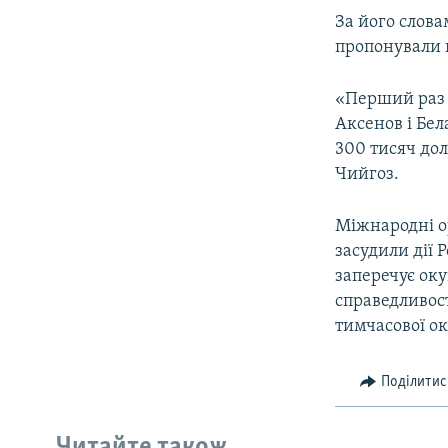
За його слов
пропонували 
«Перший раз 
Аксенов і Бел
300 тисяч дол
Чийгоз.
Міжнародні о
засудили дії 
заперечує оку
справедливост
тимчасової ок
Поділитис
Читайте також