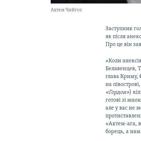
Ахтем Чийгоз
Заступник го
як після ане
Про це він за
«Коли анексія
Белавенцев, Т
глава Криму,
на півострові
«Гордон»
) кі
готові зі мно
але у вас не 
протиставленн
«Ахтем-ага, в
борець, а нам