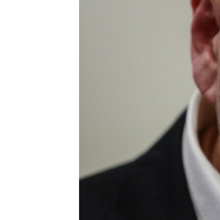
ВІДЕОУРОКИ «ELIFBE»
СВІДЧЕННЯ ОКУПАЦІЇ
УКРАЇНСЬКА ПРОБЛЕМА КРИМУ
ІНФОГРАФІКА