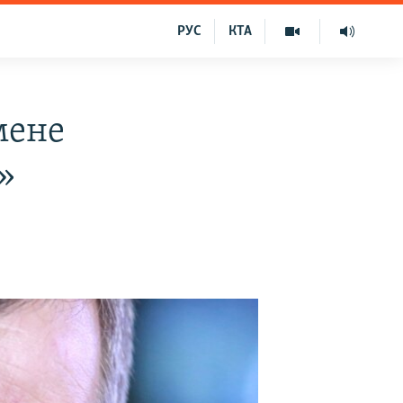
РУС
КТА
мене
»