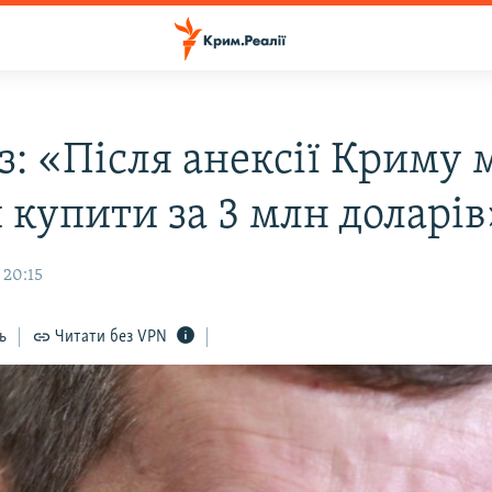
з: «Після анексії Криму 
 купити за 3 млн доларів
 20:15
ь
Читати без VPN