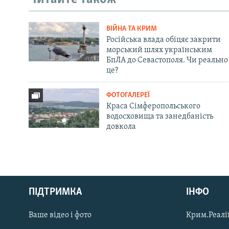
ВІЙНА ТА КРИМ
Російська влада обіцяє закрити
морський шлях українським
БпЛА до Севастополя. Чи реально
це?
ФОТОГАЛЕРЕЇ
Краса Сімферопольського
водосховища та занедбаність
довкола
Русский
ПІДТРИМКА
ІНФО
Qırımtatar
Ваше відео і фото
Крим.Реалії
ДОЛУЧАЙСЯ!