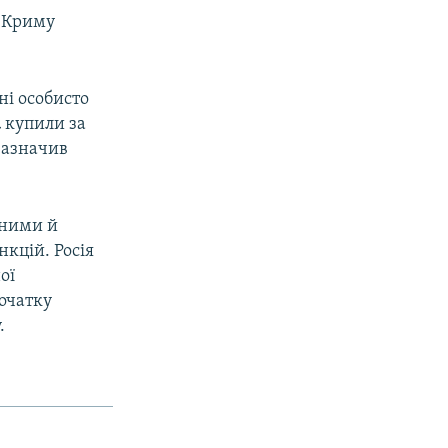
у Криму
ні особисто
а
купили за
 зазначив
нними й
нкцій. Росія
ої
початку
.