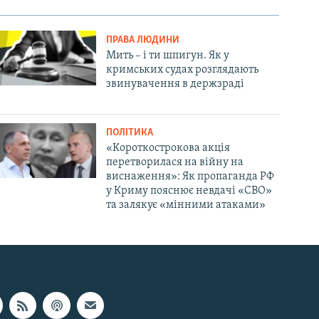
ПРАВА ЛЮДИНИ
Мить – і ти шпигун. Як у
кримських судах розглядають
звинувачення в держзраді
ПОЛІТИКА
«Короткострокова акція
перетворилася на війну на
виснаження»: Як пропаганда РФ
у Криму пояснює невдачі «СВО»
та залякує «мінними атаками»