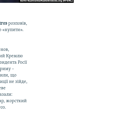
йгоз
розповів,
о «купити».
енов,
ний Кремлю
зидента Росії
Криму –
рили, що
зиції не зійде,
еве
азали:
тар, жорсткий
оз.