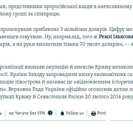
ами, представники проросійської влади в анексованом
йому гроші за співпрацю.
пропонували приблизно 3 мільйони доларів. Цифру ме
авенцев озвучили. Ну, наприклад, того ж
Ремзі Ільясов
арів, а на руки виплатили тільки 70 тисяч доларів», –-
рганізації визнали окупацію й анексію Криму незако
Росії. Країни Заходу запровадили низку економічних са
пацію півострова й називає це «відновленням історичн
і». Верховна Рада України офіційно оголосила датою 
упації Криму й Севастополя Росією 20 лютого 2014 року
ь
Читати без VPN
Follow us
Print