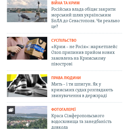
ВІЙНА ТА КРИМ
Російська влада обіцяє закрити
морський шлях українським
БпЛА до Севастополя. Чи реально
це?
СУСПІЛЬСТВО
«Крим – не Росія»: маркетплейс
Ozon припинив прийом нових
замовлень на Кримському
півострові
ПРАВА ЛЮДИНИ
Мить – і ти шпигун. Як у
кримських судах розглядають
звинувачення в держзраді
ФОТОГАЛЕРЕЇ
Краса Сімферопольського
водосховища та занедбаність
довкола