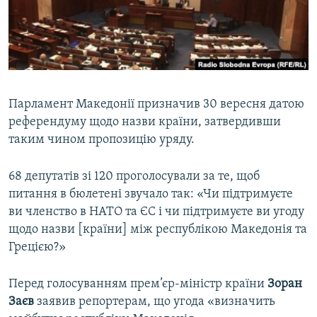
ВІДЕОУРОКИ «ELIFBE»
Русский
СВІДЧЕННЯ ОКУПАЦІЇ
Qırımtatar
УКРАЇНСЬКА ПРОБЛЕМА КРИМУ
ДОЛУЧАЙСЯ!
ІНФОГРАФІКА
Парламент Македонії призначив 30 вересня датою
референдуму щодо назви країни, затвердивши
таким чином пропозицію уряду.
Усі сайти RFE/RL
68 депутатів зі 120 проголосували за те, щоб
питання в бюлетені звучало так: «Чи підтримуєте
ви членство в НАТО та ЄС і чи підтримуєте ви угоду
щодо назви [країни] між республікою Македонія та
Грецією?»
Перед голосуванням прем’єр-міністр країни
Зоран
Заєв
заявив репортерам, що угода «визначить