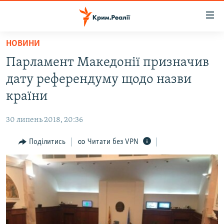
Доступність
посилання
Перейти
НОВИНИ
до
НОВИНИ
Парламент Македонії призначив
основного
ВОДА.КРИМ
матеріалу
дату референдуму щодо назви
ВІДЕО ТА ФОТО
Перейти
країни
до
ПОЛІТИКА
основної
30 липень 2018, 20:36
БЛОГИ
навігації
Перейти
Поділитись
Читати без VPN
ПОГЛЯД
до
ІНТЕРВ'Ю
пошуку
ВСЕ ЗА ДЕНЬ
СПЕЦПРОЕКТИ
ЯК ОБІЙТИ БЛОКУВАННЯ
ДЕПОРТАЦІЯ