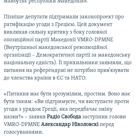
майбутнє республіки Македонія».
Пізніше депутати підтримали законопроект про
ратифікацію угоди з Грецією. Цей документ
викликав сильну критику з боку головної
опозиційної партії Македонії VMRO-DPMNE
(Внутрішньої македонської революційної
організації – Демократичної партії за македонську
національну єдність). Її прихильники заявляли, що
питання на референдумі не потрібно прив’язувати
до членства країни в ЄС та НАТО.
«Питання має бути зрозумілим, простим. Воно має
бути таким: «Ви підтримуєте, чи виступаєте проти
угоди з урядом Греції, яка передбачає зміну
назви?» – заявив
Радіо Свобода
заступник голови
VMRO-DPMNE
Александар Ніколовскі
перед
голосуваннями.