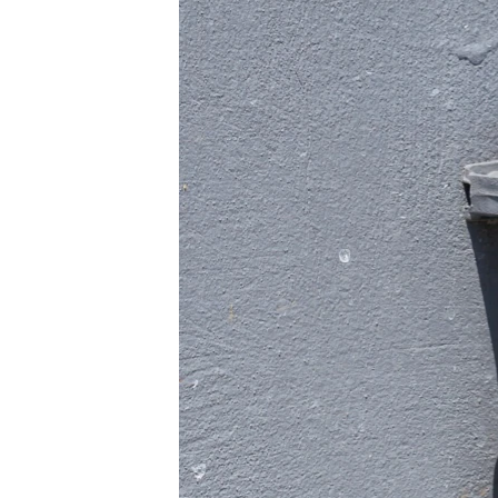
ВІДЕОУРОКИ «ELIFBE»
СВІДЧЕННЯ ОКУПАЦІЇ
УКРАЇНСЬКА ПРОБЛЕМА КРИМУ
ІНФОГРАФІКА