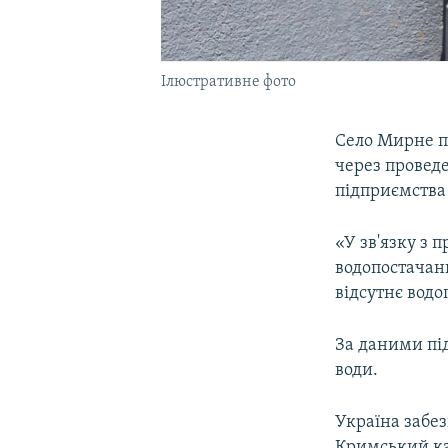
Ілюстративне фото
Село Мирне п
через провед
підприємства
«У зв'язку з 
водопостачання
відсутнє водо
За даними пі
води.
Україна забез
Кримський кан