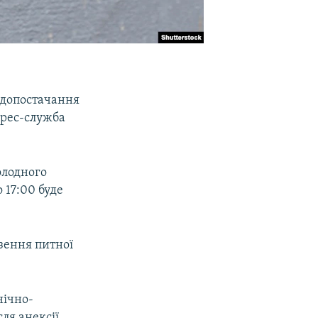
одопостачання
прес-служба
олодного
о 17:00 буде
зення питної
нічно-
ля анексії