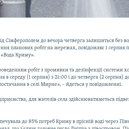
ід Сімферополем до вечора четверга залишиться без в
ення планових робіт на мережах, повідомляє 1 серпня 
 «Вода Криму».
проведенням робіт з промивки та дезінфекції системи х
 в середу (1 серпня) з 21:00 і до четверга (2 серпня) д
постачання в селі Мирне», – йдеться у повідомленні.
дприємства, для жителів села здійснюватиметься підве
печувала до 85% потреб Криму в прісній воді через Пів
ал, що з'єднує головне русло Дніпра з півостровом. Піс