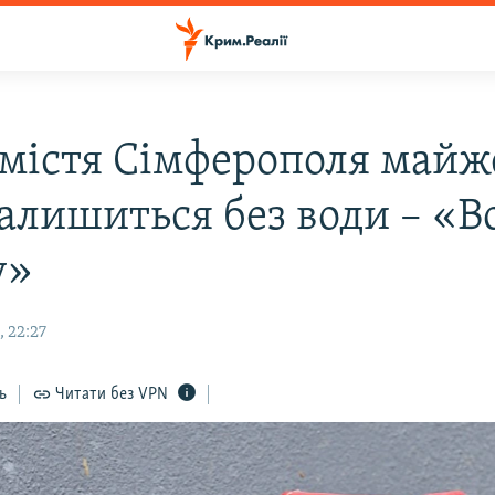
містя Сімферополя майж
залишиться без води – «В
у»
 22:27
ь
Читати без VPN