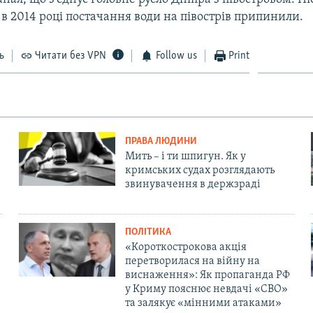
в 2014 році постачання води на півострів припинили.
ь
Читати без VPN
Follow us
Print
ПРАВА ЛЮДИНИ
Мить – і ти шпигун. Як у
кримських судах розглядають
звинувачення в держзраді
ПОЛІТИКА
«Короткострокова акція
перетворилася на війну на
виснаження»: Як пропаганда РФ
у Криму пояснює невдачі «СВО»
та залякує «мінними атаками»