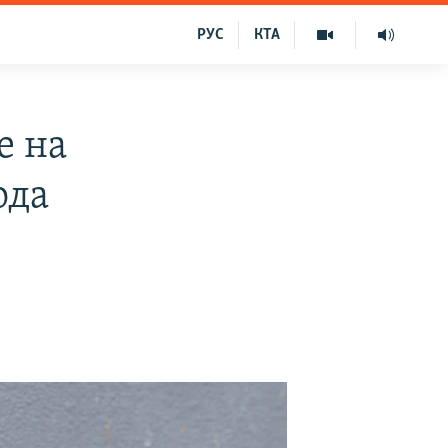
РУС
КТА
е на
ода