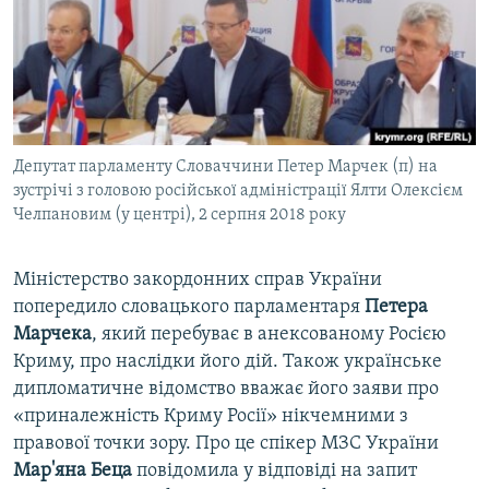
ВІДЕОУРОКИ «ELIFBE»
Русский
СВІДЧЕННЯ ОКУПАЦІЇ
Qırımtatar
УКРАЇНСЬКА ПРОБЛЕМА КРИМУ
ДОЛУЧАЙСЯ!
ІНФОГРАФІКА
Депутат парламенту Словаччини Петер Марчек (п) на
зустрічі з головою російської адміністрації Ялти Олексієм
Челпановим (у центрі), 2 серпня 2018 року
Усі сайти RFE/RL
Міністерство закордонних справ України
попередило словацького парламентаря
Петера
Марчека
, який перебуває в анексованому Росією
Криму, про наслідки його дій. Також українське
дипломатичне відомство вважає його заяви про
«приналежність Криму Росії» нікчемними з
правової точки зору. Про це спікер МЗС України
Мар'яна Беца
повідомила у відповіді на запит