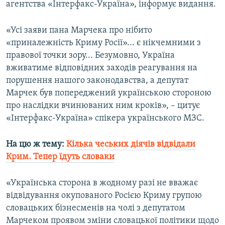
агентства «Інтерфакс-Україна», інформує видання.
«Усі заяви пана Марчека про нібито
«приналежність Криму Росії»... є нікчемними з
правової точки зору... Безумовно, Україна
вживатиме відповідних заходів реагування на
порушення нашого законодавства, а депутат
Марчек був попереджений українською стороною
про наслідки вчинюваних ним кроків», – цитує
«Інтерфакс-Україна» спікера українського МЗС.
На цю ж тему:
Кілька чеських діячів відвідали
Крим. Тепер їдуть словаки​
«Українська сторона в жодному разі не вважає
відвідування окупованого Росією Криму групою
словацьких бізнесменів на чолі з депутатом
Марчеком проявом зміни словацької політики щодо