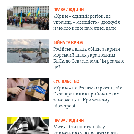
ПРАВА ЛЮДИНИ
«Крим – єдиний регіон, де
українці – меншість»: дискусія
навколо нової пам'ятної дати
ВІЙНА ТА КРИМ
Російська влада обіцяє закрити
морський шлях українським
БпЛА до Севастополя. Чи реально
це?
СУСПІЛЬСТВО
«Крим – не Росія»: маркетплейс
Ozon припинив прийом нових
замовлень на Кримському
півострові
ПРАВА ЛЮДИНИ
Мить – і ти шпигун. Як у
кримських судах розглядають