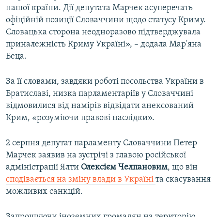
нашої країни. Дії депутата Марчек асуперечать
офіційній позиції Словаччини щодо статусу Криму.
Словацька сторона неодноразово підтверджувала
приналежність Криму Україні», – додала Мар'яна
Беца.
За її словами, завдяки роботі посольства України в
Братиславі, низка парламентаріїв у Словаччині
відмовилися від намірів відвідати анексований
Крим, «розуміючи правові наслідки».
2 серпня депутат парламенту Словаччини Петер
Марчек заявив на зустрічі з главою російської
адміністрації Ялти
Олексієм Челпановим
, що він
сподівається на зміну влади в Україні
та скасування
можливих санкцій.
Запрошуючи іноземних громадян на територію