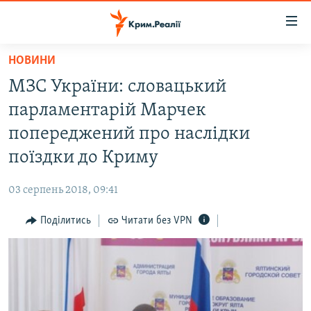
Доступність
посилання
Перейти
НОВИНИ
до
НОВИНИ
МЗС України: словацький
основного
ВОДА.КРИМ
матеріалу
парламентарій Марчек
ВІДЕО ТА ФОТО
Перейти
попереджений про наслідки
до
ПОЛІТИКА
поїздки до Криму
основної
БЛОГИ
навігації
03 серпень 2018, 09:41
Перейти
ПОГЛЯД
до
Поділитись
Читати без VPN
ІНТЕРВ'Ю
пошуку
ВСЕ ЗА ДЕНЬ
СПЕЦПРОЕКТИ
ЯК ОБІЙТИ БЛОКУВАННЯ
ДЕПОРТАЦІЯ