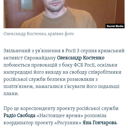
ВІДЕОУРОКИ «ELIFBE»
Русский
СВІДЧЕННЯ ОКУПАЦІЇ
Qırımtatar
УКРАЇНСЬКА ПРОБЛЕМА КРИМУ
Олександр Костенко, архівне фото
ДОЛУЧАЙСЯ!
ІНФОГРАФІКА
Звільнений з ув'язнення в Росії 3 серпня кримський
активіст Євромайдану
Олександр Костенко
Усі сайти RFE/RL
побоюється провокацій з боку ФСБ Росії, оскільки
напередодні його виходу на свободу співробітники
російської служби безпеки розмовляли з
політв'язнем, намагалися з'ясувати його подальші
плани.
Про це кореспонденту проекту російської служби
Радіо Свобода
«Настоящее время» розповіла
координатор проекту «Росузник»
Яна Гончарова
.