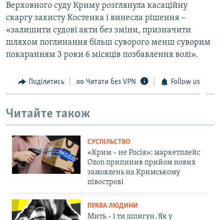
Верховного суду Криму розглянула касаційну
скаргу захисту Костенка і винесла рішення –
«залишити судові акти без зміни, призначити
шляхом поглинання більш суворого менш суворим
покаранням 3 роки 6 місяців позбавлення волі».
Поділитись
Читати без VPN
Follow us
Читайте також
СУСПІЛЬСТВО
«Крим – не Росія»: маркетплейс
Ozon припинив прийом нових
замовлень на Кримському
півострові
ПРАВА ЛЮДИНИ
Мить – і ти шпигун. Як у