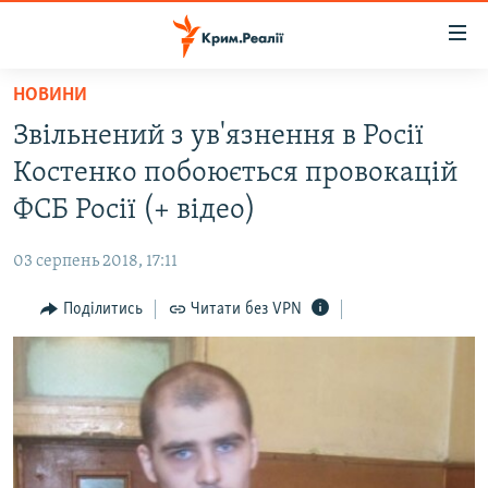
Доступність
посилання
Перейти
НОВИНИ
до
НОВИНИ
Звільнений з ув'язнення в Росії
основного
ВОДА.КРИМ
матеріалу
Костенко побоюється провокацій
ВІДЕО ТА ФОТО
Перейти
ФСБ Росії (+ відео)
до
ПОЛІТИКА
основної
03 серпень 2018, 17:11
БЛОГИ
навігації
Перейти
Поділитись
Читати без VPN
ПОГЛЯД
до
ІНТЕРВ'Ю
пошуку
ВСЕ ЗА ДЕНЬ
СПЕЦПРОЕКТИ
ЯК ОБІЙТИ БЛОКУВАННЯ
ДЕПОРТАЦІЯ