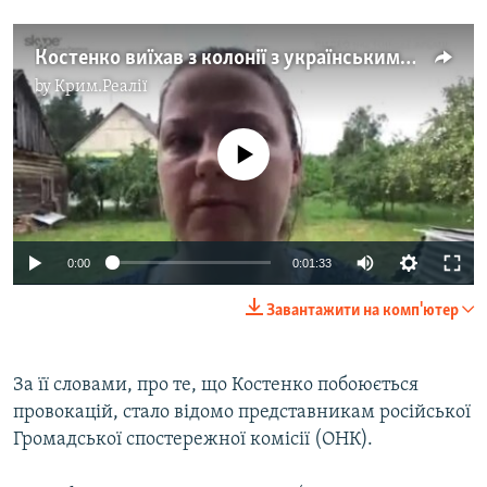
Костенко виїхав з колонії з українськими консулами з метою безпеки – правозахисниця (відео)
by
Крим.Реалії
No media source currently available
0:00
0:01:33
Завантажити на комп'ютер
За її словами, про те, що Костенко побоюється
провокацій, стало відомо представникам російської
Громадської спостережної комісії (ОНК).