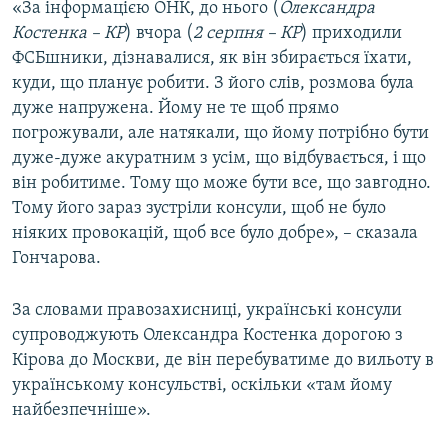
«За інформацією ОНК, до нього (
Олександра
Костенка – КР
) вчора (
2 серпня – КР
) приходили
ФСБшники, дізнавалися, як він збирається їхати,
куди, що планує робити. З його слів, розмова була
дуже напружена. Йому не те щоб прямо
погрожували, але натякали, що йому потрібно бути
дуже-дуже акуратним з усім, що відбувається, і що
він робитиме. Тому що може бути все, що завгодно.
Тому його зараз зустріли консули, щоб не було
ніяких провокацій, щоб все було добре», – сказала
Гончарова.
За словами правозахисниці, українські консули
супроводжують Олександра Костенка дорогою з
Кірова до Москви, де він перебуватиме до вильоту в
українському консульстві, оскільки «там йому
найбезпечніше».