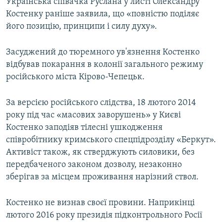
Українська співачка Руслана у листі Олександру
Костенку раніше заявила, що «повністю поділяє
його позицію, принципи і силу духу».
Засуджений до тюремного ув'язнення Костенко
відбував покарання в колонії загального режиму
російського міста Кірово-Чепецьк.
За версією російського слідства, 18 лютого 2014
року під час «масових заворушень» у Києві
Костенко заподіяв тілесні ушкодження
співробітнику кримського спецпідрозділу «Беркут».
Активіст також, як стверджують силовики, без
передбаченого законом дозволу, незаконно
зберігав за місцем проживання нарізний ствол.
Костенко не визнав своєї провини. Наприкінці
лютого 2016 року президія підконтрольного Росії