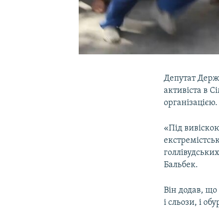
Депутат Держ
активіста в 
організацією.
«Під вивіско
екстремістсь
голлівудських
Бальбек.
Він додав, щ
і сльози, і о