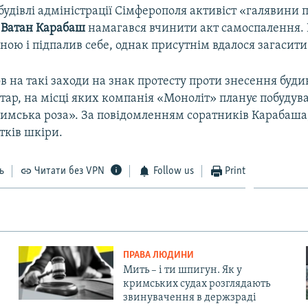
 будівлі адміністрації Сімферополя активіст «галявини 
»
Ватан Карабаш
намагався вчинити акт самоспалення. 
ою і підпалив себе, однак присутнім вдалося загасити
в на такі заходи на знак протесту проти знесення буди
тар, на місці яких компанія «Моноліт» планує побуду
имська роза». За повідомленням соратників Карабаша,
отків шкіри.
ь
Читати без VPN
Follow us
Print
ПРАВА ЛЮДИНИ
Мить – і ти шпигун. Як у
кримських судах розглядають
звинувачення в держзраді