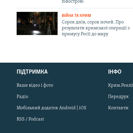
півострові
ВІЙНА ТА КРИМ
Сорок днів, сорок ночей. Про
результати кримської операції з
примусу Росії до миру
Русский
ПІДТРИМКА
ІНФО
Qırımtatar
Ваше відео і фото
Крим.Реалії
ДОЛУЧАЙСЯ!
Радіо
Передрук
Мобільний додаток Android | iOS
Контакти
RSS / Podcast
Усі сайти RFE/RL