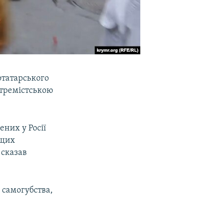
отатарського
стремістською
них у Росії
ащих
 сказав
 самогубства,