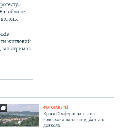
протесту»
Він облився
 вогонь.
нків
вати житловий
 він отримав
ФОТОГАЛЕРЕЇ
Краса Сімферопольського
водосховища та занедбаність
довкола