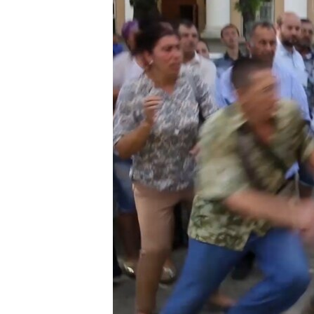
ВІДЕОУРОКИ «ELIFBE»
СВІДЧЕННЯ ОКУПАЦІЇ
УКРАЇНСЬКА ПРОБЛЕМА КРИМУ
ІНФОГРАФІКА