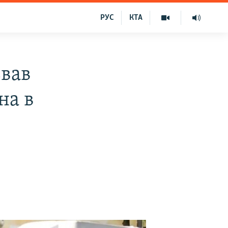
РУС
КТА
звав
на в