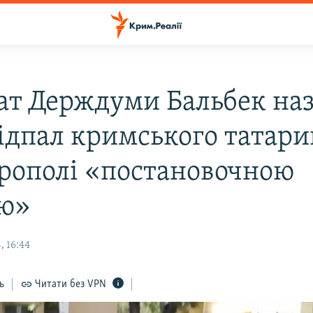
ат Держдуми Бальбек на
ідпал кримського татари
рополі «постановочною
ю»
, 16:44
ь
Читати без VPN