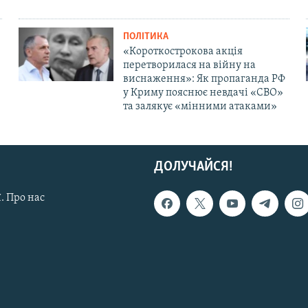
ПОЛІТИКА
«Короткострокова акція
перетворилася на війну на
виснаження»: Як пропаганда РФ
у Криму пояснює невдачі «СВО»
та залякує «мінними атаками»
ДОЛУЧАЙСЯ!
. Про нас