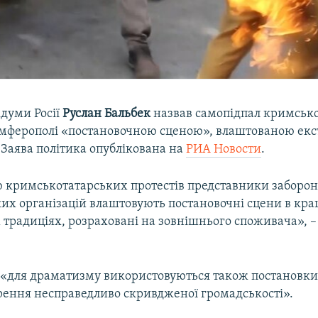
думи Росії
Руслан Бальбек
назвав самопідпал кримськ
Сімферополі «постановочною сценою», влаштованою ек
 Заява політика опублікована на
РИА Новости
.
ю кримськотатарських протестів представники забороне
ких організацій влаштовують постановочні сцени в кр
 традиціях, розраховані на зовнішнього споживача», –
о «для драматизму використовуються також постановки
бурення несправедливо скривдженої громадськості».