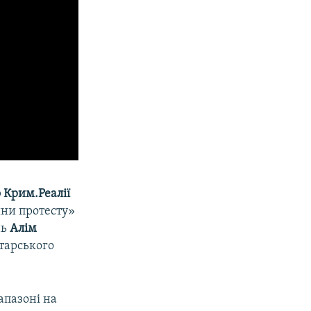
о Крим.Реалії
ини протесту»
нь
Алім
атарського
апазоні на