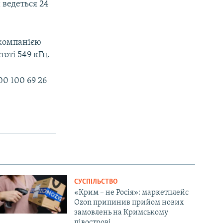
 ведеться 24
окомпанією
оті 549 кГц.
0 100 69 26
СУСПІЛЬСТВО
«Крим – не Росія»: маркетплейс
Ozon припинив прийом нових
замовлень на Кримському
півострові