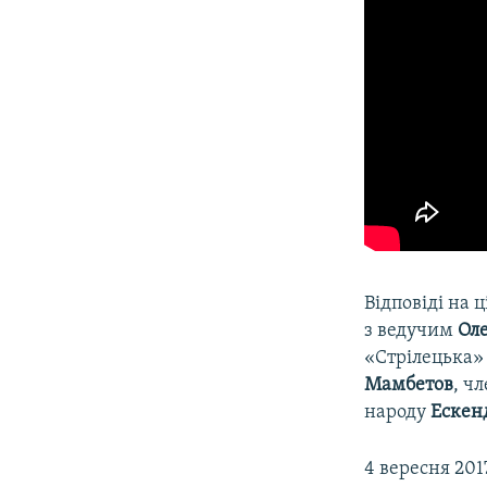
Відповіді на 
з ведучим
Ол
«Стрілецька
Мамбетов
, ч
народу
Ескен
4 вересня 20