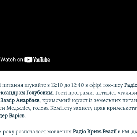
ці питання шукайте з 12:10 до 12:40 в ефірі ток-шоу
Раді
ександром Голубовим
. Гості програми: активіст «галяв
»
Замір Анарбаєв
, кримський юрист із земельних пита
лен Меджлісу, голова Комітету захисту прав кримськот
дер Барієв
.
17 року розпочалося мовлення
Радіо Крим.Реалії
в FM-ді