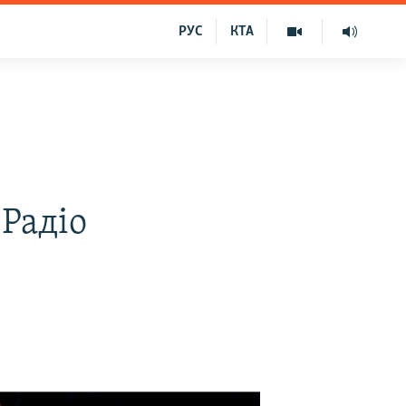
РУС
КТА
 Радіо