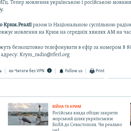
 МГц. Тепер мовлення українською і російською мовами
у.
о Крим.Реалії
разом із Національною суспільною раді
овжує мовлення на Крим на середніх хвилях АМ на част
уть безкоштовно телефонувати в ефір за номером 8 80
 адресу: Krym_radio@rferl.org
ь
Читати без VPN
Follow us
Print
ВІЙНА ТА КРИМ
Російська влада обіцяє закрити
морський шлях українським
БпЛА до Севастополя. Чи реально
це?