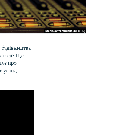
 будівництва
ополі? Що
тує про
тує під