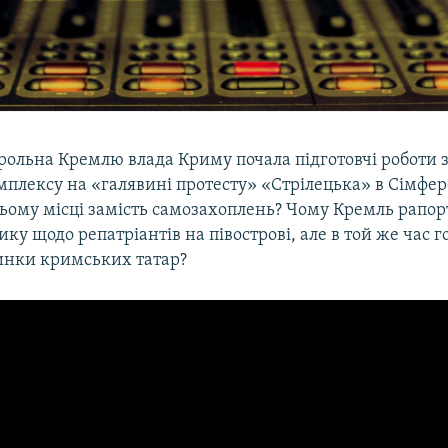
рольна Кремлю влада Криму почала підготовчі роботи з
мплексу на «галявині протесту» «Стрілецька» в Сімфер
цьому місці замість самозахоплень? Чому Кремль рапор
ику щодо репатріантів на півострові, але в той же час го
инки кримських татар?