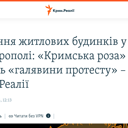
ння житлових будинків у
рополі: «Кримська роза»
ь «галявини протесту» –
Реалії
 12:13
ь
Читати без VPN