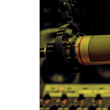
ВІДЕОУРОКИ «ELIFBE»
СВІДЧЕННЯ ОКУПАЦІЇ
УКРАЇНСЬКА ПРОБЛЕМА КРИМУ
ІНФОГРАФІКА