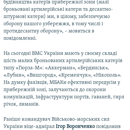
будівництва катерів прибережної зони (малі
броньовані артилерійські катери та десантно-
штурмові катери) ми, в цілому, забезпечуємо
оборону нашого узбережжя, в тому числі і
протидесантну оборону», – мовиться в
повідомленні.
На сьогодні ВМС України мають у своєму складі
шість малих броньованих артилерійських катерів
типу «Гюрза-М»: «Аккерман», «Бердянськ»,
«Лубни», «Вишгород», «Кременчук», «Нікополь».
На думку фахівців, МБАКи ефективні передусім у
прибережній зоні, залучаються до охорони
комунікацій, інфраструктури портів, гаваней, гирл
річок, лиманів.
Раніше командувач Військово-морських сил
України віце-адмірал
Ігор Воронченко
повідомив