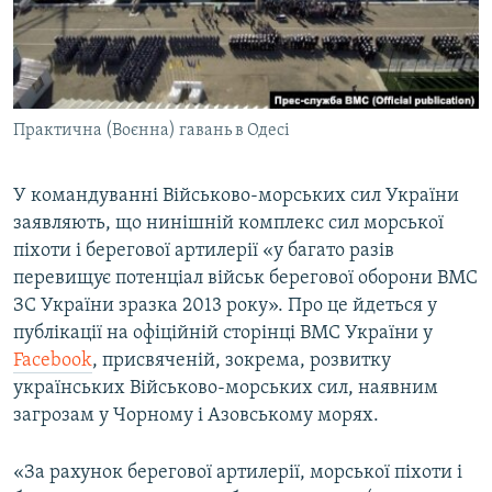
ВІДЕОУРОКИ «ELIFBE»
Русский
СВІДЧЕННЯ ОКУПАЦІЇ
Qırımtatar
УКРАЇНСЬКА ПРОБЛЕМА КРИМУ
Практична (Воєнна) гавань в Одесі
ДОЛУЧАЙСЯ!
ІНФОГРАФІКА
У командуванні Військово-морських сил України
заявляють, що нинішній комплекс сил морської
Усі сайти RFE/RL
піхоти і берегової артилерії «у багато разів
перевищує потенціал військ берегової оборони ВМС
ЗС України зразка 2013 року». Про це йдеться у
публікації на офіційній сторінці ВМС України у
Facebook
, присвяченій, зокрема, розвитку
українських Військово-морських сил, наявним
загрозам у Чорному і Азовському морях.
«За рахунок берегової артилерії, морської піхоти і