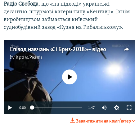
Радіо Свобода
, що «на підході» українські
десантно-штурмові катери типу «Кентавр». Їхнім
виробництвом займається київський
суднобудівний завод «Кузня на Рибальському».
Епізод навчань «Сі Бриз-2018» – відео
by
Крим.Реалії
No media source currently available
0:00
1:47
Завантажити на комп'ютер