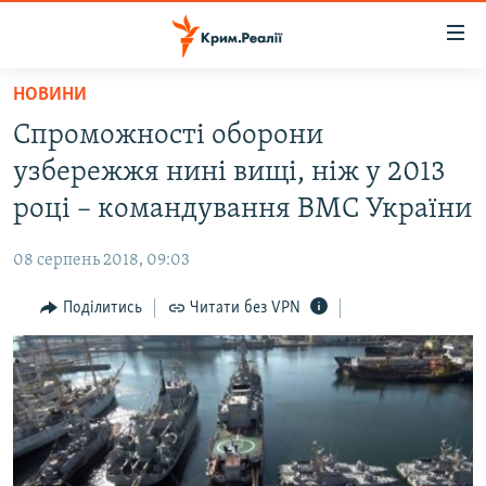
Доступність
посилання
Перейти
НОВИНИ
до
НОВИНИ
Спроможності оборони
основного
ВОДА.КРИМ
матеріалу
узбережжя нині вищі, ніж у 2013
ВІДЕО ТА ФОТО
Перейти
році – командування ВМС України
до
ПОЛІТИКА
основної
08 серпень 2018, 09:03
БЛОГИ
навігації
Перейти
Поділитись
Читати без VPN
ПОГЛЯД
до
ІНТЕРВ'Ю
пошуку
ВСЕ ЗА ДЕНЬ
СПЕЦПРОЕКТИ
ЯК ОБІЙТИ БЛОКУВАННЯ
ДЕПОРТАЦІЯ