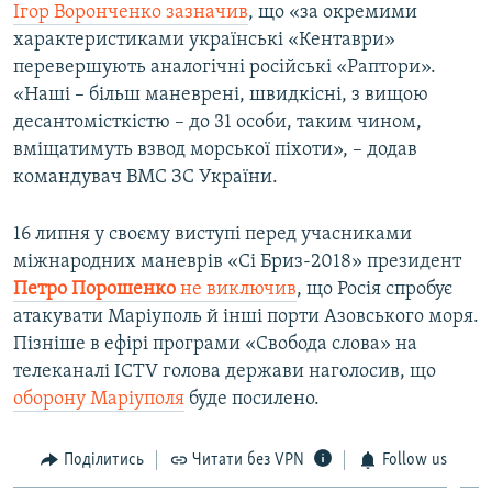
Ігор Воронченко зазначив
, що «за окремими
характеристиками українські «Кентаври»
перевершують аналогічні російські «Раптори».
«Наші – більш маневрені, швидкісні, з вищою
десантомісткістю – до 31 особи, таким чином,
вміщатимуть взвод морської піхоти», – додав
командувач ВМС ЗС України.
16 липня у своєму виступі перед учасниками
міжнародних маневрів «Сі Бриз-2018» президент
Петро Порошенко
не виключив
, що Росія спробує
атакувати Маріуполь й інші порти Азовського моря.
Пізніше в ефірі програми «Свобода слова» на
телеканалі ICTV голова держави наголосив, що
оборону Маріуполя
буде посилено.
Поділитись
Читати без VPN
Follow us