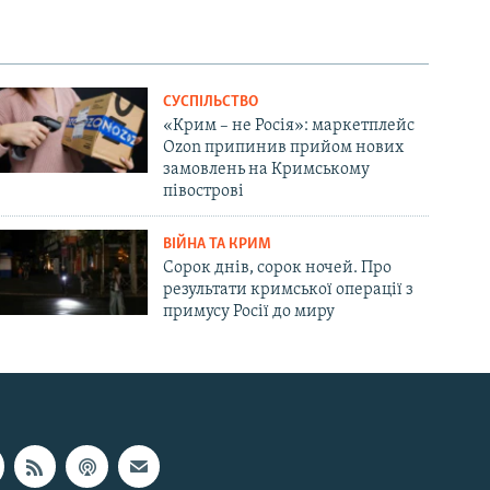
СУСПІЛЬСТВО
«Крим – не Росія»: маркетплейс
Ozon припинив прийом нових
замовлень на Кримському
півострові
ВІЙНА ТА КРИМ
Сорок днів, сорок ночей. Про
результати кримської операції з
примусу Росії до миру