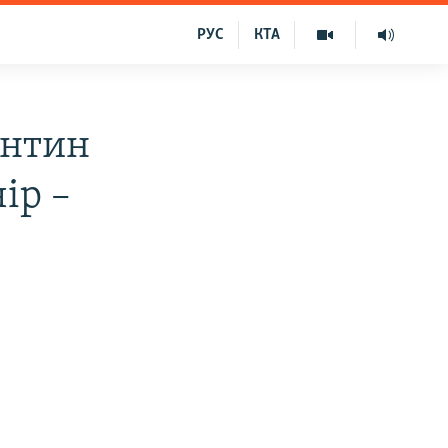
РУС
КТА
антин
ір –