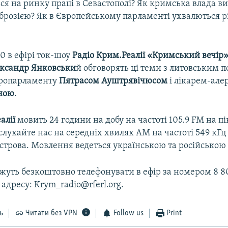
ся на ринку праці в Севастополі? Як кримська влада в
мброзією? Як в Європейському парламенті ухвалються 
30 в ефірі ток-шоу
Радіо Крим.Реалії «Кримський вечір
ксандр Янковськи
й обговорять ці теми з литовським п
вропарламенту
Пятрасом Ауштрявічюсом
і лікарем-але
ною
.
алії
мовить 24 години на добу на частоті 105.9 FM на п
лухайте нас на середніх хвилях АМ на частоті 549 кГц 
острова. Мовлення ведеться українською та російсько
уть безкоштовно телефонувати в ефір за номером 8 80
 адресу: Krym_radio@rferl.org.
ь
Читати без VPN
Follow us
Print