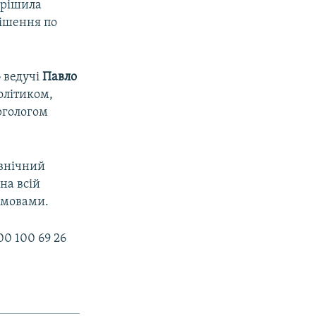
ирішила
рішення по
»
ведучі
Павло
олітиком,
ргологом
івнічний
на всій
ю мовами.
0 100 69 26