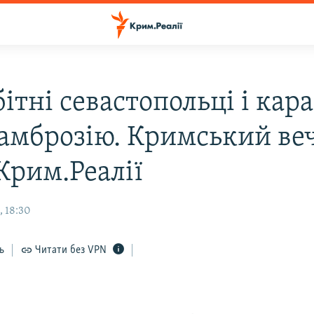
ітні севастопольці і кар
 амброзію. Кримський веч
Крим.Реалії
, 18:30
ь
Читати без VPN