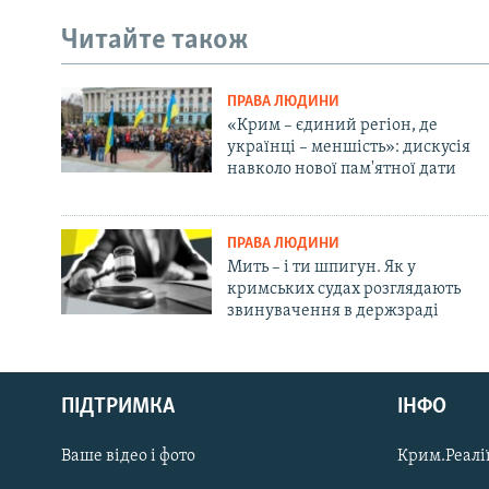
Читайте також
ПРАВА ЛЮДИНИ
«Крим – єдиний регіон, де
українці – меншість»: дискусія
навколо нової пам'ятної дати
ПРАВА ЛЮДИНИ
Мить – і ти шпигун. Як у
кримських судах розглядають
звинувачення в держзраді
Русский
Qırımtatar
ПІДТРИМКА
ІНФО
Ваше відео і фото
Крим.Реалії
ДОЛУЧАЙСЯ!