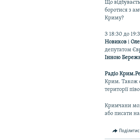
ВІДЕОУРОКИ «ELIFBE»
Що відбуваєть
боротися з а
СВІДЧЕННЯ ОКУПАЦІЇ
Криму?
УКРАЇНСЬКА ПРОБЛЕМА КРИМУ
З 18:30 до 19:
ІНФОГРАФІКА
Новиков
і
Оле
депутатом Є
Інною Береж
Радіо Крим.Ре
Крим. Також с
території пів
Кримчани мож
або писати на
Поділитис