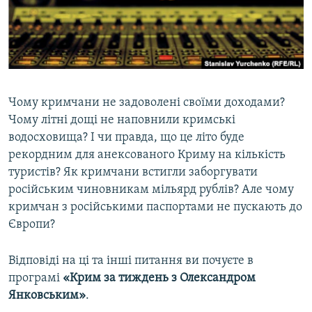
ВІДЕОУРОКИ «ELIFBE»
Русский
СВІДЧЕННЯ ОКУПАЦІЇ
Qırımtatar
УКРАЇНСЬКА ПРОБЛЕМА КРИМУ
ДОЛУЧАЙСЯ!
ІНФОГРАФІКА
Чому кримчани не задоволені своїми доходами?
Чому літні дощі не наповнили кримські
водосховища? І чи правда, що це літо буде
Усі сайти RFE/RL
рекордним для анексованого Криму на кількість
туристів? Як кримчани встигли заборгувати
російським чиновникам мільярд рублів? Але чому
кримчан з російськими паспортами не пускають до
Європи?
Відповіді на ці та інші питання ви почуєте в
програмі
«Крим за тиждень з Олександром
Янковським»
.