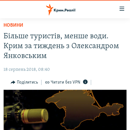
Доступність
посилання
Перейти
НОВИНИ
до
НОВИНИ
Більше туристів, менше води.
основного
ВОДА.КРИМ
матеріалу
Крим за тиждень з Олександром
ВІДЕО ТА ФОТО
Перейти
Янковським
до
ПОЛІТИКА
основної
18 серпень 2018, 08:40
БЛОГИ
навігації
Перейти
Поділитись
Читати без VPN
ПОГЛЯД
до
ІНТЕРВ'Ю
пошуку
ВСЕ ЗА ДЕНЬ
СПЕЦПРОЕКТИ
ЯК ОБІЙТИ БЛОКУВАННЯ
ДЕПОРТАЦІЯ