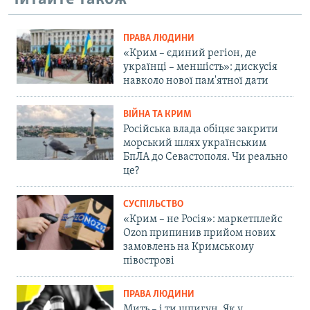
ПРАВА ЛЮДИНИ
«Крим – єдиний регіон, де
українці – меншість»: дискусія
навколо нової пам'ятної дати
ВІЙНА ТА КРИМ
Російська влада обіцяє закрити
морський шлях українським
БпЛА до Севастополя. Чи реально
це?
СУСПІЛЬСТВО
«Крим – не Росія»: маркетплейс
Ozon припинив прийом нових
замовлень на Кримському
півострові
ПРАВА ЛЮДИНИ
Мить – і ти шпигун. Як у