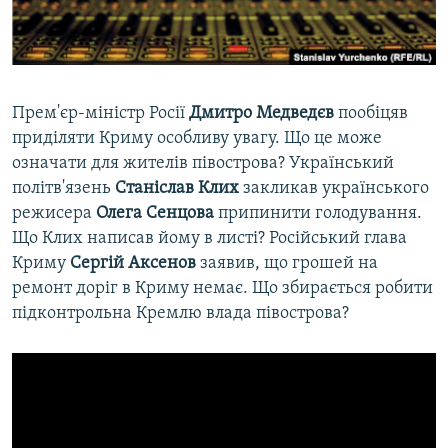
ВІДЕОУРОКИ «ELIFBE»
Русский
СВІДЧЕННЯ ОКУПАЦІЇ
Qırımtatar
УКРАЇНСЬКА ПРОБЛЕМА КРИМУ
Прем'єр-міністр Росії
Дмитро Медведєв
пообіцяв
ДОЛУЧАЙСЯ!
ІНФОГРАФІКА
приділяти Криму особливу увагу. Що це може
означати для жителів півострова? Український
політв'язень
Станіслав Клих
закликав українського
режисера
Олега Сенцова
припинити голодування.
Усі сайти RFE/RL
Що Клих написав йому в листі? Російський глава
Криму
Сергій Аксенов
заявив, що грошей на
ремонт доріг в Криму немає. Що збирається робити
підконтрольна Кремлю влада півострова?