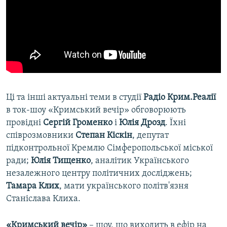
Ці та інші актуальні теми в студії
Радіо Крим.Реалії
в ток-шоу «Кримський вечір» обговорюють
провідні
Сергій Громенко
і
Юлія Дрозд
. Їхні
співрозмовники
Степан Кіскін
, депутат
підконтрольної Кремлю Сімферопольської міської
ради;
Юлія Тищенко
, аналітик Українського
незалежного центру політичних досліджень;
Тамара Клих
, мати українського політв'язня
Станіслава Клиха.
«Кримський вечір»
– шоу, що виходить в ефір на