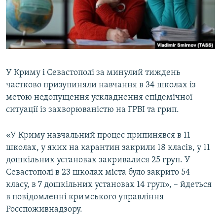
ВІДЕОУРОКИ «ELIFBE»
Русский
СВІДЧЕННЯ ОКУПАЦІЇ
Qırımtatar
УКРАЇНСЬКА ПРОБЛЕМА КРИМУ
ДОЛУЧАЙСЯ!
ІНФОГРАФІКА
У Криму і Севастополі за минулий тиждень
частково призупиняли навчання в 34 школах із
метою недопущення ускладнення епідемічної
Усі сайти RFE/RL
ситуації із захворюваністю на ГРВІ та грип.
«У Криму навчальний процес припинявся в 11
школах, у яких на карантин закрили 18 класів, у 11
дошкільних установах закривалися 25 груп. У
Севастополі в 23 школах міста було закрито 54
класу, в 7 дошкільних установах 14 груп», – йдеться
в повідомленні кримського управління
Росспоживнадзору.