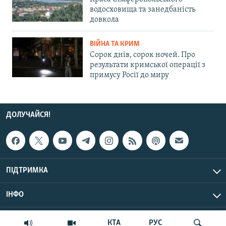
водосховища та занедбаність
довкола
ВІЙНА ТА КРИМ
Сорок днів, сорок ночей. Про
результати кримської операції з
примусу Росії до миру
ДОЛУЧАЙСЯ!
ПІДТРИМКА
ІНФО
© Крим.Реалії, 2026 | Усі права застережено.
КТА
РУС