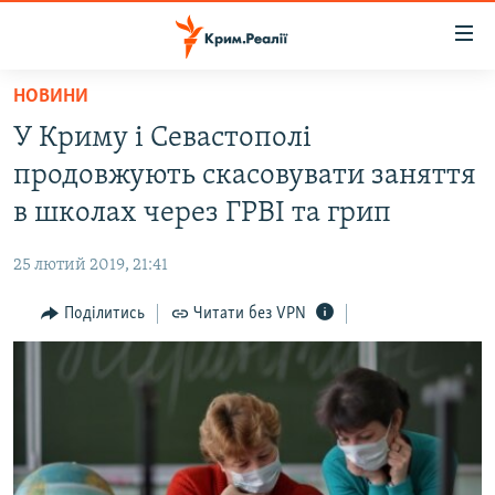
Доступність
посилання
Перейти
НОВИНИ
до
НОВИНИ
У Криму і Севастополі
основного
ВОДА.КРИМ
матеріалу
продовжують скасовувати заняття
ВІДЕО ТА ФОТО
Перейти
в школах через ГРВІ та грип
до
ПОЛІТИКА
основної
25 лютий 2019, 21:41
БЛОГИ
навігації
Перейти
Поділитись
Читати без VPN
ПОГЛЯД
до
ІНТЕРВ'Ю
пошуку
ВСЕ ЗА ДЕНЬ
СПЕЦПРОЕКТИ
ЯК ОБІЙТИ БЛОКУВАННЯ
ДЕПОРТАЦІЯ