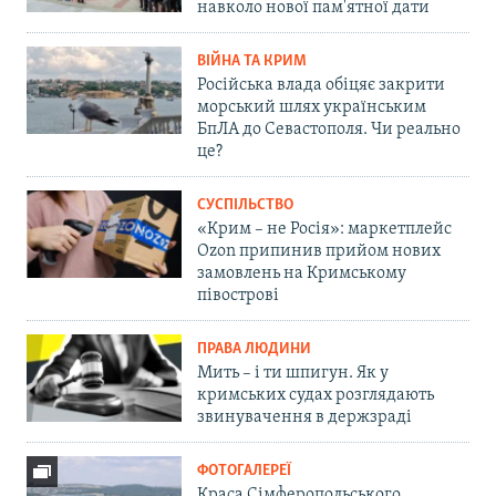
навколо нової пам'ятної дати
ВІЙНА ТА КРИМ
Російська влада обіцяє закрити
морський шлях українським
БпЛА до Севастополя. Чи реально
це?
СУСПІЛЬСТВО
«Крим – не Росія»: маркетплейс
Ozon припинив прийом нових
замовлень на Кримському
півострові
ПРАВА ЛЮДИНИ
Мить – і ти шпигун. Як у
кримських судах розглядають
звинувачення в держзраді
ФОТОГАЛЕРЕЇ
Краса Сімферопольського