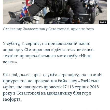
ВІДЕОУРОКИ «ELIFBE»
Русский
СВІДЧЕННЯ ОКУПАЦІЇ
Qırımtatar
УКРАЇНСЬКА ПРОБЛЕМА КРИМУ
Олександр Залдостанов у Севастополі, архівне фото
ДОЛУЧАЙСЯ!
ІНФОГРАФІКА
У суботу, 11 серпня, на привокзальній площі
аеропорту Сімферополя відбувається виставка
Усі сайти RFE/RL
техніки прокремлівського мотоклубу «Нічні
вовки».
Як повідомляє прес-служба аеропорту, експозиція
приурочена до проведення байк-шоу «Російська
мрія», що планують провести 17 і 18 серпня 2018
року в Севастополі на майданчику біля гори
Гасфорта.