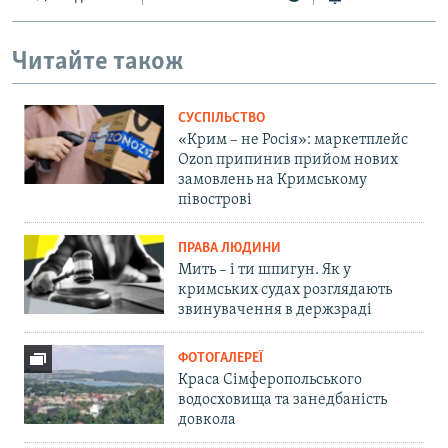
Читайте також
СУСПІЛЬСТВО
«Крим – не Росія»: маркетплейс
Ozon припинив прийом нових
замовлень на Кримському
півострові
ПРАВА ЛЮДИНИ
Мить – і ти шпигун. Як у
кримських судах розглядають
звинувачення в держзраді
ФОТОГАЛЕРЕЇ
Краса Сімферопольського
водосховища та занедбаність
довкола