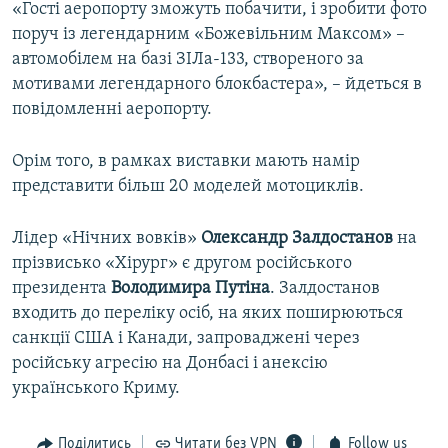
«Гості аеропорту зможуть побачити, і зробити фото
поруч із легендарним «Божевільним Максом» –
автомобілем на базі ЗІЛа-133, створеного за
мотивами легендарного блокбастера», – йдеться в
повідомленні аеропорту.
Орім того, в рамках виставки мають намір
представити більш 20 моделей мотоциклів.
Лідер «Нічних вовків»
Олександр Залдостанов
на
прізвисько «Хірург» є другом російського
президента
Володимира Путіна
. Залдостанов
входить до переліку осіб, на яких поширюються
санкції США і Канади, запроваджені через
російську агресію на Донбасі і анексію
українського Криму.
Поділитись
Читати без VPN
Follow us