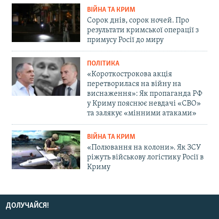
ВІЙНА ТА КРИМ
Сорок днів, сорок ночей. Про
результати кримської операції з
примусу Росії до миру
ПОЛІТИКА
«Короткострокова акція
перетворилася на війну на
виснаження»: Як пропаганда РФ
у Криму пояснює невдачі «СВО»
та залякує «мінними атаками»
ВІЙНА ТА КРИМ
«Полювання на колони». Як ЗСУ
ріжуть військову логістику Росії в
Криму
ДОЛУЧАЙСЯ!