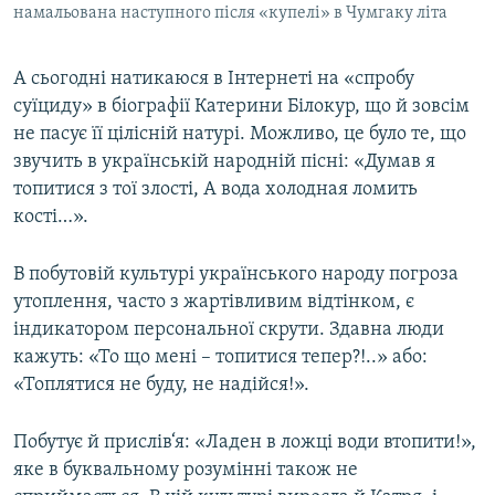
намальована наступного після «купелі» в Чумгаку літа
А сьогодні натикаюся в Інтернеті на «спробу
суїциду» в біографії Катерини Білокур, що й зовсім
не пасує її цілісній натурі. Можливо, це було те, що
звучить в українській народній пісні: «Думав я
топитися з тої злості, А вода холодная ломить
кості…».
В побутовій культурі українського народу погроза
утоплення, часто з жартівливим відтінком, є
індикатором персональної скрути. Здавна люди
кажуть: «То що мені – топитися тепер?!..» або:
«Топлятися не буду, не надійся!».
Побутує й прислів‘я: «Ладен в ложці води втопити!»,
яке в буквальному розумінні також не