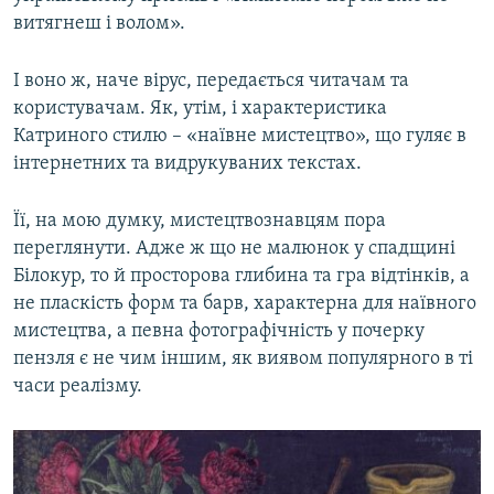
витягнеш і волом».
І воно ж, наче вірус, передається читачам та
користувачам. Як, утім, і характеристика
Катриного стилю – «наївне мистецтво», що гуляє в
інтернетних та видрукуваних текстах.
Її, на мою думку, мистецтвознавцям пора
переглянути. Адже ж що не малюнок у спадщині
Білокур, то й просторова глибина та гра відтінків, а
не пласкість форм та барв, характерна для наївного
мистецтва, а певна фотографічність у почерку
пензля є не чим іншим, як виявом популярного в ті
часи реалізму.