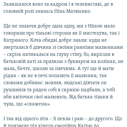
Залишалося воно за кадром і в телевиставі, де в
головній ролі знялась Ніна Матвієнко.
Ще не знаючи добре одна одну, ми з Ніною мало
говорили про тіньові сторони як її мистецтва, так і
Катриного. Хоча обидві добре знали: куди не
зверталася б дівчина зі своїми ранніми малюнками
– скрізь натикалася на глуху стіну, бо, вирісши в
батьковій хаті за прялкою з букварем на колінах, не
мала, бачте, школи за плечима. А тут ще й мати
рідна – як не в печі попалить її малюнки, так
словами добиває: мовляв, людські дівчата он
рушників та ряден собі в скриню надбали, а тобі
аби квіточки свої малювать. Від батька тільки й
чула, що «скажена».
І так від одного літа – її пекла і раю – до другого. Що
й призведе під кінець емоційну Катрю до