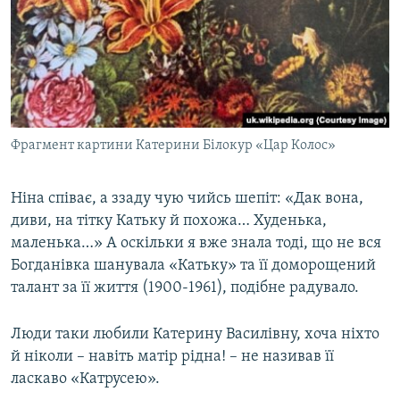
Фрагмент картини Катерини Білокур «Цар Колос»
Ніна співає, а ззаду чую чийсь шепіт: «Дак вона,
диви, на тітку Катьку й похожа… Худенька,
маленька…» А оскільки я вже знала тоді, що не вся
Богданівка шанувала «Катьку» та її доморощений
талант за її життя (1900-1961), подібне радувало.
Люди таки любили Катерину Василівну, хоча ніхто
й ніколи – навіть матір рідна! – не називав її
ласкаво «Катрусею».