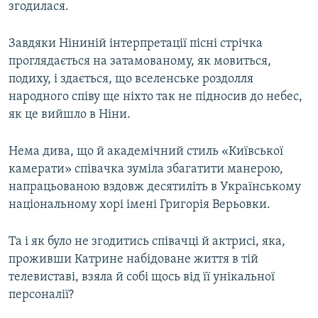
згодилася.
Завдяки Ніниній інтерпретації пісні стрічка
проглядається на затамованому, як мовиться,
подиху, і здається, що вселенське роздолля
народного співу ще ніхто так не підносив до небес,
як це вийшло в Ніни.
Нема дива, що й академічний стиль «Київської
камерати» співачка зуміла збагатити манерою,
напрацьованою вздовж десятиліть в Українському
національному хорі імені Григорія Верьовки.
Та і як було не згодитись співачці й актрисі, яка,
проживши Катрине набідоване життя в тій
телевиставі, взяла й собі щось від її унікальної
персоналії?