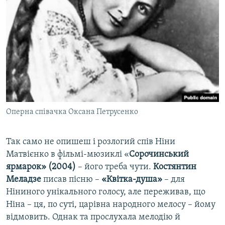
Оперна співачка Оксана Петрусенко
Так само не опишеш і розлогий спів Ніни
Матвієнко в фільмі-мюзиклі «
Сорочинський
ярмарок» (2004)
– його треба чути.
Костянтин
Меладзе
писав пісню –
«Квітка-душа»
– для
Ніниного унікального голосу, але переживав, що
Ніна – ця, по суті, царівна народного мелосу – йому
відмовить. Однак та прослухала мелодію й