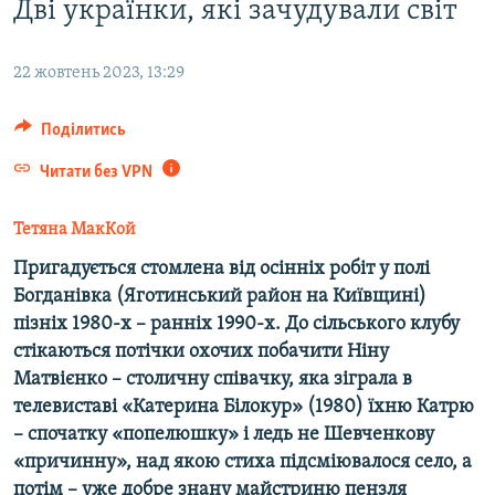
Дві українки, які зачудували світ
ВІДЕОУРОКИ «ELIFBE»
Русский
СВІДЧЕННЯ ОКУПАЦІЇ
22 жовтень 2023, 13:29
Qırımtatar
УКРАЇНСЬКА ПРОБЛЕМА КРИМУ
Поділитись
ДОЛУЧАЙСЯ!
ІНФОГРАФІКА
Читати без VPN
Тетяна МакКой
Усі сайти RFE/RL
Пригадується стомлена від осінніх робіт у полі
Богданівка (Яготинський район на Київщині)
пізніх 1980-х – ранніх 1990-х. До сільського клубу
стікаються потічки охочих побачити Ніну
Матвієнко – столичну співачку, яка зіграла в
телевиставі «Катерина Білокур» (1980) їхню Катрю
– спочатку «попелюшку» і ледь не Шевченкову
«причинну», над якою стиха підсміювалося село, а
потім – уже добре знану майстриню пензля