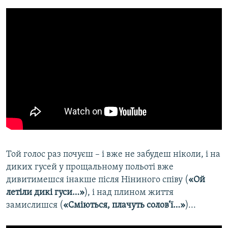
Той голос раз почуєш – і вже не забудеш ніколи, і на
диких гусей у прощальному польоті вже
дивитимешся інакше після Ніниного співу (
«Ой
летіли дикі гуси…»
), і над плином життя
замислишся (
«Сміються, плачуть солов‘ї…»
)...