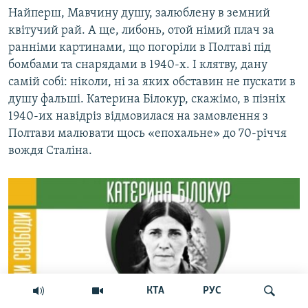
Найперш, Мавчину душу, залюблену в земний
квітучий рай. А ще, либонь, отой німий плач за
ранніми картинами, що погоріли в Полтаві під
бомбами та снарядами в 1940-х. І клятву, дану
самій собі: ніколи, ні за яких обставин не пускати в
душу фальші. Катерина Білокур, скажімо, в пізніх
1940-их навідріз відмовилася на замовлення з
Полтави малювати щось «епохальне» до 70-річчя
вождя Сталіна.
КТА
РУС