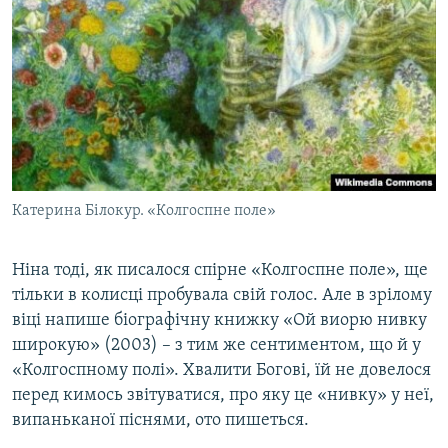
Катерина Білокур. «Колгоспне поле»
Ніна тоді, як писалося спірне «Колгоспне поле», ще
тільки в колисці пробувала свій голос. Але в зрілому
віці напише біографічну книжку «Ой виорю нивку
широкую» (2003) – з тим же сентиментом, що й у
«Колгоспному полі». Хвалити Богові, їй не довелося
перед кимось звітуватися, про яку це «нивку» у неї,
випаньканої піснями, ото пишеться.