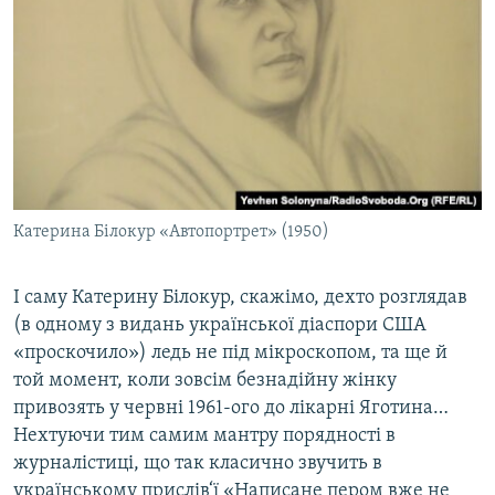
Катерина Білокур «Автопортрет» (1950)
І саму Катерину Білокур, скажімо, дехто розглядав
(в одному з видань української діаспори США
«проскочило») ледь не під мікроскопом, та ще й
той момент, коли зовсім безнадійну жінку
привозять у червні 1961-ого до лікарні Яготина…
Нехтуючи тим самим мантру порядності в
журналістиці, що так класично звучить в
українському прислів‘ї «Написане пером вже не