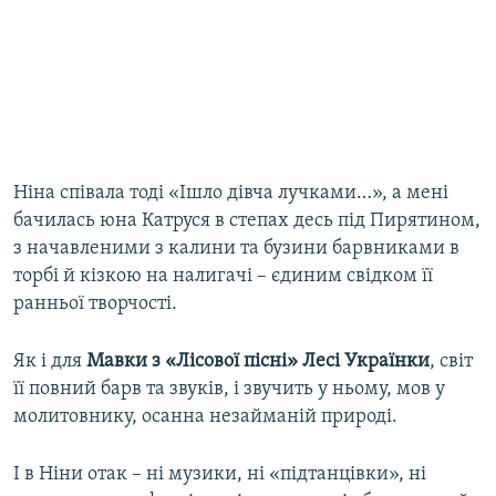
Ніна співала тоді «Ішло дівча лучками…», а мені
бачилась юна Катруся в степах десь під Пирятином,
з начавленими з калини та бузини барвниками в
торбі й кізкою на налигачі – єдиним свідком її
ранньої творчості.
Як і для
Мавки з «Лісової пісні» Лесі Українки
, світ
її повний барв та звуків, і звучить у ньому, мов у
молитовнику, осанна незайманій природі.
І в Ніни отак – ні музики, ні «підтанцівки», ні