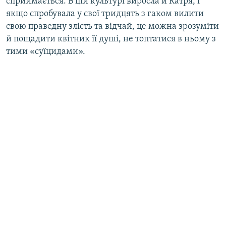
сприймається. В цій культурі виросла й Катря, і
якщо спробувала у свої тридцять з гаком вилити
свою праведну злість та відчай, це можна зрозуміти
й пощадити квітник її душі, не топтатися в ньому з
тими «суїцидами».