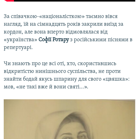
За співачкою-«націоналісткою» таємно вівся
нагляд, їй на сімнадцять років закрили виїзд за
кордон, але вона вперто відмовлялася від
«українства»
Софії Ротару
з російськими піснями в
репертуарі.
Чи знають про це всі оті, хто, скориставшись
відкритістю нинішнього суспільства, не проти
знайти бодай якусь шпарину для свого «цвяшка»:
мов, «не такі вже й вони святі...».