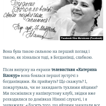
Вона була такою сильною на перший погляд і
такою, як зізналася тоді, в Богданівці, слабкою.
Після випуску на екрани
телевистави «Катерина
Білокур»
вона боялася першої зустрічі з
богданівцями. Як приймуть? Що скажуть? І,
пожартувала, чи не закидають тухлими яйцями?
Ми посміялися у напівпустому клубі, звідки вже
розходилися по домівках Нінині слухачі, і я
зауважила: «Досить того, що яйцями закидали все