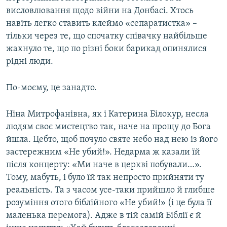
висловлювання щодо війни на Донбасі. Хтось
навіть легко ставить клеймо «сепаратистка» –
тільки через те, що спочатку співачку найбільше
жахнуло те, що по різні боки барикад опинялися
рідні люди.
По-моєму, це занадто.
Ніна Митрофанівна, як і Катерина Білокур, несла
людям своє мистецтво так, наче на прощу до Бога
йшла. Цебто, щоб почуло святе небо над нею із його
застережним «Не убий!». Недарма ж казали їй
після концерту: «Ми наче в церкві побували…».
Тому, мабуть, і було їй так непросто прийняти ту
реальність. Та з часом усе-таки прийшло й глибше
розуміння отого біблійного «Не убий!» (і це була її
маленька перемога). Адже в тій самій Біблії є й