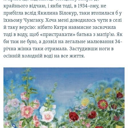
крайнього відчаю, і якби тоді, в 1934-ому, не
прибігла вслід Якилина Білокур, таки втопилася б у
їхньому Чумгаку. Хоча мені доводилось чути в селі
й таку версію: нібито Катря навмисне заскочила
тоді в воду, щоб «пристрахати» батька з матір‘ю. Як
би там не було, а дозвіл на легальне малювання 34-
річна жінка таки отримала. Застудивши ноги в
осінній холодній воді на все життя.