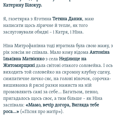
Катерину Білокур.
Я, газетярка з Яготина
Тетяна Даник
, маю
написати щось ліричне й тепле, як того
заслуговували обидві – і Катря, і Ніна.
Ніна Митрофанівна тоді втратила була свою маму, з
рік зовсім не співала. Мало кому відома
Антоніна
Ільківна Матвієнко
з села
Неділище на
Житомирщині
дала світові отакого соловейка. І ось
виходить той соловейко на скромну клубну сцену,
симпатичне личко сяє, на голові віночок, сорочка-
вишиванка й рясні разки намиста на ній
промовляють самі за себе… Багатьом, певно,
пригадалось щось своє, а тим більше – як Ніна
заспівала:
«Мамо, вечір догора, Вигляда тебе
роса…»
(«Пісня про матір»).