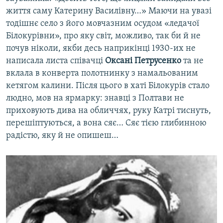
життя саму Катерину Василівну…» Маючи на увазі
тодішнє село з його мовчазним осудом «ледачої
Білокурівни», про яку світ, можливо, так би й не
почув ніколи, якби десь наприкінці 1930-их не
написала листа співачці
Оксані Петрусенко
та не
вклала в конверта полотнинку з намальованим
кетягом калини. Після цього в хаті Білокурів стало
людно, мов на ярмарку: знавці з Полтави не
приховують дива на обличчях, руку Катрі тиснуть,
перешіптуються, а вона сяє… Сяє тією глибинною
радістю, яку й не опишеш…