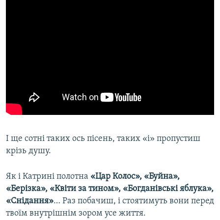
І ще сотні таких ось пісень, таких «і» пропустиш
крізь душу.
Як і Катрині полотна
«Цар Колос», «Буйна»,
«Берізка», «Квіти за тином», «Богданівські яблука»,
«Снідання»
… Раз побачиш, і стоятимуть вони перед
твоїм внутрішнім зором усе життя.