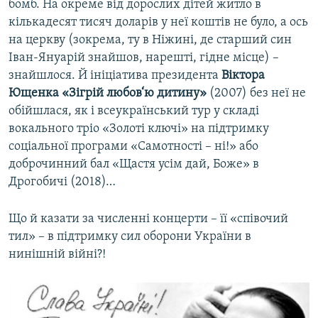
бомб. На окреме від дорослих дітей житло в
кількадесят тисяч доларів у неї коштів не було, а ось
на церкву (зокрема, ту в Ніжині, де старший син
Іван-Януарій знайшов, нарешті, гідне місце) –
знайшлося. Й ініціатива президента
Віктора
Ющенка «Зігрій любов‘ю дитину»
(2007) без неї не
обійшлася, як і всеукраїнський тур у складі
вокального тріо «Золоті ключі» на підтримку
соціальної програми «Самотності – ні!» або
доброчинний бал «Щастя усім дай, Боже» в
Дрогобичі (2018)…
Що й казати за численні концерти – її «співочий
тил» – в підтримку сил оборони України в
нинішній війні?!