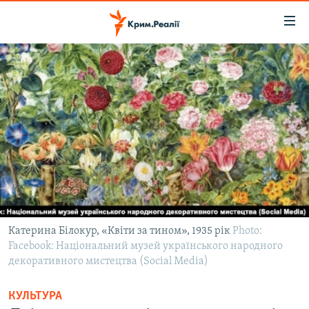
Доступність
посилання
Перейти
до
НОВИНИ
основного
ВОДА.КРИМ
матеріалу
ВІДЕО ТА ФОТО
Перейти
до
ПОЛІТИКА
основної
БЛОГИ
навігації
Перейти
ПОГЛЯД
до
ІНТЕРВ'Ю
пошуку
Катерина Білокур, «Квіти за тином», 1935 рік
Photo:
Facebook: Національний музей українського народного
ВСЕ ЗА ДЕНЬ
декоративного мистецтва (Social Media)
СПЕЦПРОЕКТИ
КУЛЬТУРА
ЯК ОБІЙТИ БЛОКУВАННЯ
ДЕПОРТАЦІЯ