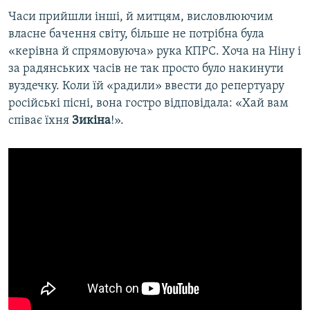
Часи прийшли інші, й митцям, висловлюючим
власне бачення світу, більше не потрібна була
«керівна й спрямовуюча» рука КПРС. Хоча на Ніну і
за радянських часів не так просто було накинути
вуздечку. Коли їй «радили» ввести до репертуару
російські пісні, вона гостро відповідала: «Хай вам
співає їхня
Зикіна
!».