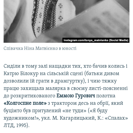
Співачка Ніна Матвієнко в юності
Сиділи в тому залі нащадки тих, хто бачив колись і
Катрю Білокур на сільській сцені (батьки дивом
дозволили їй грати в драмгуртку), і чию тяжку
працю захищала малярка в своєму листі-поясненні
до розкритикованого
Еммою Гурович
полотна
«Колгоспне поле»
з трактором десь на обрії, який
буцімто був притулений «не туди» («Я буду
художником!», укл. М. Кагарлицький, К.: «Спалах»
ЛТД, 1995).