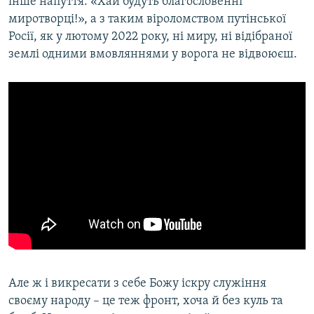
інше напуття: «Хай будуть благословенні
миротворці!», а з таким віроломством путінської
Росії, як у лютому 2022 року, ні миру, ні відібраної
землі одними вмовляннями у ворога не відвоюєш.
Але ж і викресати з себе Божу іскру служіння
своєму народу – це теж фронт, хоча й без куль та