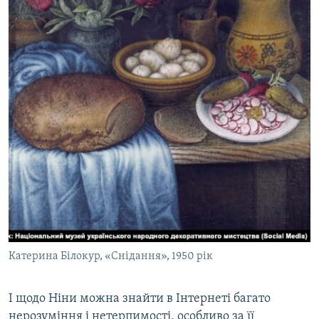
Катерина Білокур, «Снідання», 1950 рік
І щодо Ніни можна знайти в Інтернеті багато
нерозуміння і нетерпимості, особливо за її