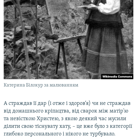
Катерина Білокур за малюванням
А страждав її дар (і отже і здоров‘я) чи не страждав
від домашнього кріпацтва, від сварок між матір'ю
та невісткою Христею, з якою деякий час мусили
ділити свою тіснувату хату, – це вже було з категорії
глибоко персонального і нікого не турбувало.