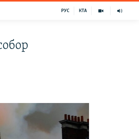
РУС
КТА
собор