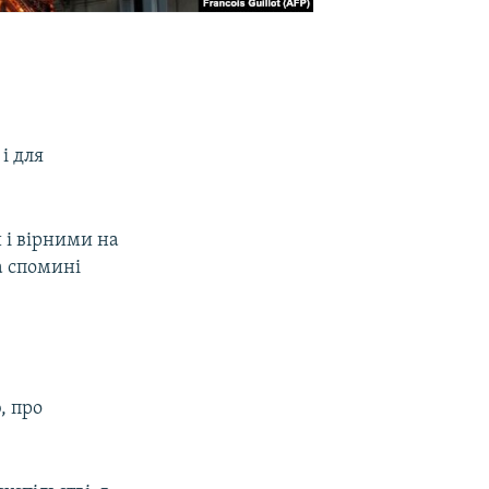
і для
 і вірними на
а спомині
, про