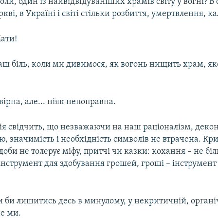
оли, один із найвідвідуваніших храмів світу у вогні? В с
ркві, в Україні і світі стільки розбиття, умертвлення, ка
ати!
ш біль, коли ми дивимося, як вогонь нищить храм, як
ірна, але... ніяк непоправна.
ія свідчить, що незважаючи на наш раціоналізм, декон
ю, значимість і необхідність символів не втрачена. Кр
доби не толерує міфу, притчі чи казки: кохання – не бі
– інструмент для здобування грошей, гроші – інструмент
 би лишитись десь в минулому, у некритичній, органіч
не ми.