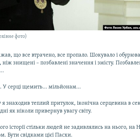
рхівне фото)
ажав, що все втрачено, все пропало. Шокувало і обурюва
, ніж знищені – позбавлені значення і змісту. Позбавлен
..
. У серці щемить... мільйонам...
 я знаходив теплий притулок, іконічна серцевина в с
дні як ніколи привернув увагу світу.
ого історії стільки людей не задивлялись на нього, на 
ом. Бути свідками цієї Пасхи.