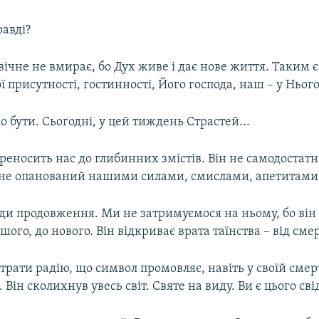
равді?
 вічне не вмирає, бо Дух живе і дає нове життя. Таким 
ї присутності, гостинності, Його господа, наш – у Нього
 бути. Сьогодні, у цей тиждень Страстей...
еносить нас до глибинних змістів. Він не самодостатн
не опанований нашими силами, смислами, апетитами
ди продовження. Ми не затримуємося на ньому, бо він
ншого, до нового. Він відкриває врата таїнства – від сме
втрати радію, що символ промовляє, навіть у своїй смерт
. Він сколихнув увесь світ. Святе на виду. Ви є цього св