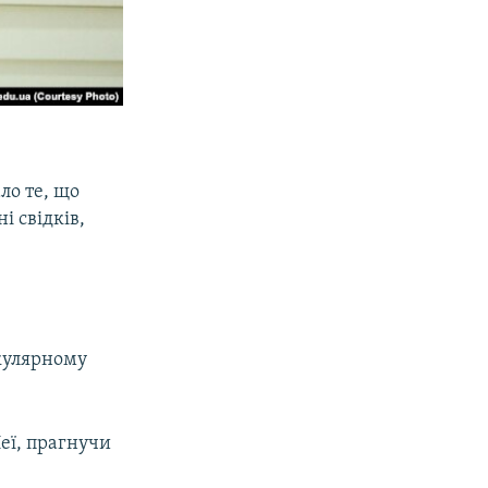
ло те, що
і свідків,
екулярному
Неї, прагнучи