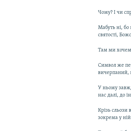
Чому? І чи сп
Мабуть ні, бо
святості, Божо
Там ми хочемо
Символ же пер
вичерпаний, 
У ньому завж
нас далі, до і
Крізь сльози 
зокрема у ній