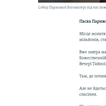
Собор Паризької Богоматері під час пож
Пасха Парижа 
Місце молитв
мільйонів, ст
Вже завтра м
Божественній 
Вечері Тайної.
Там, де почин
Але не йдетьс
спасіння.