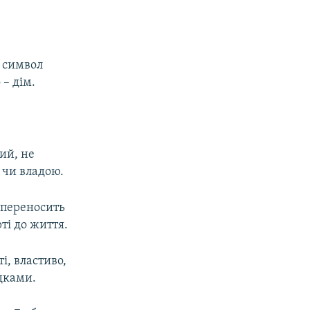
є символ
 – дім.
ий, не
 чи владою.
 переносить
рті до життя.
і, властиво,
ідками.