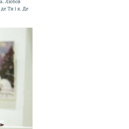
на. Любов
де Ти і я. Де