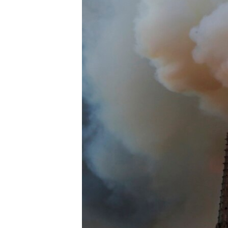
ВІДЕОУРОКИ «ELIFBE»
СВІДЧЕННЯ ОКУПАЦІЇ
УКРАЇНСЬКА ПРОБЛЕМА КРИМУ
ІНФОГРАФІКА