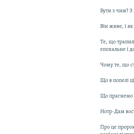
Бути з чим? 
Він живе, і як
Те, що трапил
епохальне і д
Чому те, що с
Що в попелі ц
Що прагнемо 
Нотр-Дам вост
Про це проро