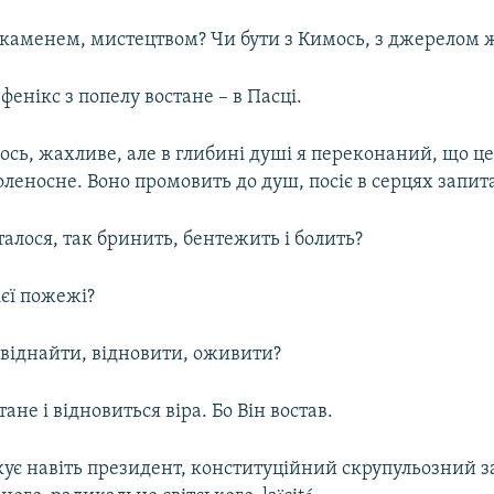
З каменем, мистецтвом? Чи бути з Кимось, з джерелом 
 фенікс з попелу востане – в Пасці.
ось, жахливе, але в глибині душі я переконаний, що ц
оленосне. Воно промовить до душ, посіє в серцях запит
талося, так бринить, бентежить і болить?
ієї пожежі?
віднайти, відновити, оживити?
ане і відновиться віра. Бо Він востав.
кує навіть президент, конституційний скрупульозний 