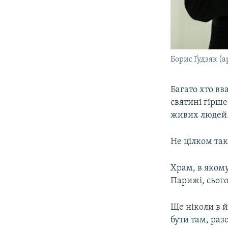
Борис Ґудзяк (а
Багато хто вв
святині гірше
живих людей.
Не цілком так
Храм, в якому
Парижі, сього
Ще ніколи в й
бути там, раз