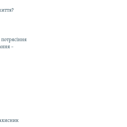
життя?
е потрясіння
ання –
захисник