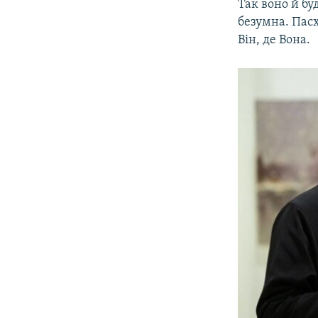
Так воно й бу
безумна. Пасха
Він, де Вона.