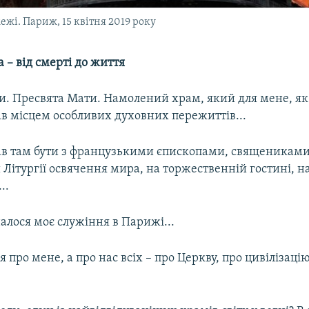
ежі. Париж, 15 квітня 2019 року
– від смерті до життя
и. Пресвята Мати. Намолений храм, який для мене, як 
ав місцем особливих духовних пережиттів...
ав там бути з французькими єпископами, священиками
Літургії освячення мира, на торжественній гостині, н
..
алося моє служіння в Парижі...
я про мене, а про нас всіх – про Церкву, про цивілізацію