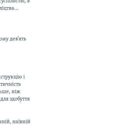
успільстві, в
ліцтва...
ому дев’ять
струкцію і
итичність
льше, ніж
 для здобуття
ній, наївній