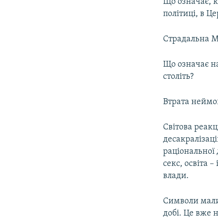
Що означає, к
політиці, в Це
Страдальна М
Що означає на
століть?
Втрата неймов
Світова реакц
десакралізаці
раціональної 
секс, освіта 
влади.
Символи мали
добі. Це вже 