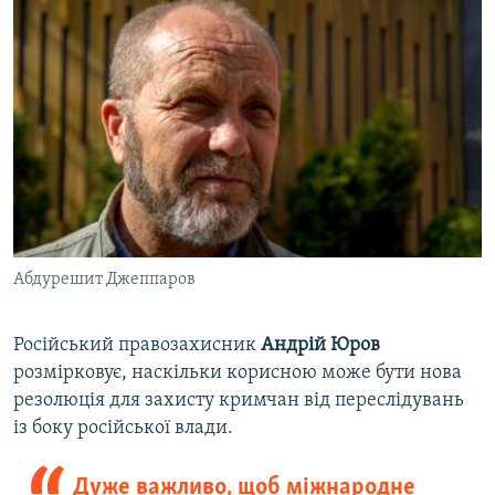
Абдурешит Джеппаров
Російський правозахисник
Андрій Юров
розмірковує, наскільки корисною може бути нова
резолюція для захисту кримчан від переслідувань
із боку російської влади.
Дуже важливо, щоб міжнародне