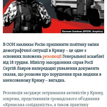
ВІДЕОУРОКИ «ELIFBE»
Русский
СВІДЧЕННЯ ОКУПАЦІЇ
Qırımtatar
УКРАЇНСЬКА ПРОБЛЕМА КРИМУ
ДОЛУЧАЙСЯ!
ІНФОГРАФІКА
В ООН закликає Росію припинити політику зміни
демографічної ситуації в Криму ‒ це одне з
Усі сайти RFE/RL
основних положень
резолюції
Генеральної асамблеї
від 18 грудня. Міністр закордонних справ Росії
Сергій Лавров напередодні ухвалення документа
сказав, що розмови про порушення прав людини в
анексованому Криму ‒ вигадка.
Резолюція засуджує затримання активістів у Криму,
зокрема, представників громадського об'єднання
«Кримська солідарність», а також практику