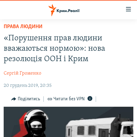
Доступність
посилання
Перейти
ПРАВА ЛЮДИНИ
до
НОВИНИ
«Порушення прав людини
основного
ВОДА.КРИМ
матеріалу
вважаються нормою»: нова
ВІДЕО ТА ФОТО
Перейти
резолюція ООН і Крим
до
ПОЛІТИКА
основної
Сергій Громенко
БЛОГИ
навігації
Перейти
20 грудень 2019, 20:35
ПОГЛЯД
до
ІНТЕРВ'Ю
Поділитись
Читати без VPN
пошуку
ВСЕ ЗА ДЕНЬ
СПЕЦПРОЕКТИ
ЯК ОБІЙТИ БЛОКУВАННЯ
ДЕПОРТАЦІЯ