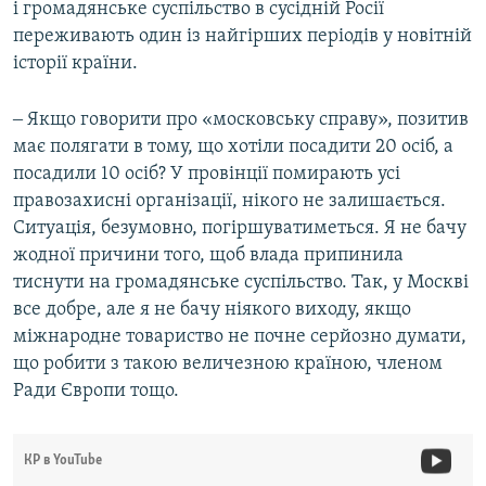
і громадянське суспільство в сусідній Росії
переживають один із найгірших періодів у новітній
історії країни.
‒ Якщо говорити про «московську справу», позитив
має полягати в тому, що хотіли посадити 20 осіб, а
посадили 10 осіб? У провінції помирають усі
правозахисні організації, нікого не залишається.
Ситуація, безумовно, погіршуватиметься. Я не бачу
жодної причини того, щоб влада припинила
тиснути на громадянське суспільство. Так, у Москві
все добре, але я не бачу ніякого виходу, якщо
міжнародне товариство не почне серйозно думати,
що робити з такою величезною країною, членом
Ради Європи тощо.
КР в YouTube