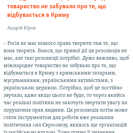
товариство не забувало про те, що
відбувається в Криму
Андрій Юров
– Росія не має ніякого права творити там те, що
вона творить. Боюся, що прямої дії ця резолюція не
має, але такі резолюції потрібні. Дуже важливо, щоб
міжнародне товариство не забувало про те, що
відбувається в Криму з кримськими татарами,
мусульманами, українськими активістами, з
українською церквою. Потрібно, щоб це постійно
звучало, адже якщо цього не буде, то через якийсь
час реальні політики не захочуть звертати увагу на
порушення прав людини. Ця резолюція потім може
стати інструментом для роботи вже реальних
політичних сил Євросоюзу, якихось ще організацій
із російською владою. Тому пряме її значення