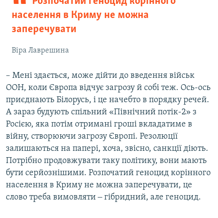
Розпочатий геноцид корінного
населення в Криму не можна
заперечувати
Віра Лаврешина
– Мені здається, може дійти до введення військ
ООН, коли Європа відчує загрозу й собі теж. Ось-ось
приєднають Білорусь, і це начебто в порядку речей.
А зараз будують спільний «Північний потік-2» з
Росією, яка потім отримані гроші вкладатиме в
війну, створюючи загрозу Європі. Резолюції
залишаються на папері, хоча, звісно, санкції діють.
Потрібно продовжувати таку політику, вони мають
бути серйознішими. Розпочатий геноцид корінного
населення в Криму не можна заперечувати, це
слово треба вимовляти ‒ гібридний, але геноцид.