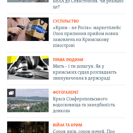
БпЛА до Севастополя. Чи реально
це?
СУСПІЛЬСТВО
«Крим – не Росія»: маркетплейс
Ozon припинив прийом нових
замовлень на Кримському
півострові
ПРАВА ЛЮДИНИ
Мить – і ти шпигун. Як у
кримських судах розглядають
звинувачення в держзраді
ФОТОГАЛЕРЕЇ
Краса Сімферопольського
водосховища та занедбаність
довкола
ВІЙНА ТА КРИМ
Сорок днів, сорок ночей. Про