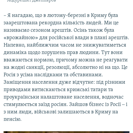
Абдурешит Джеппаров
– Я нагадаю, що в лютому-березні в Криму була
заарештована рекордна кількість людей. Ми це
називаємо сезоном арештів. Осінь також була
«врожайною» для російської влади в плані арештів.
Напевно, найближчим часом не знижуватиметься
динаміка щодо порушень прав людини. Тут вони
вважаються нормою, причому можна не реагувати
на жодні санкції, резолюції, абсолютно ні на що. Це
Росія з усіма наслідками та обставинами.
Заміщення населення дуже відчутне: під різними
приводами витискаються кримські татари та
проукраїнськи налаштоване населення, водночас
стимулюється заїзд росіян. Зайшов бізнес із Росії ‒ і
з ним люди, військові залишаються в Криму на
пенсію.