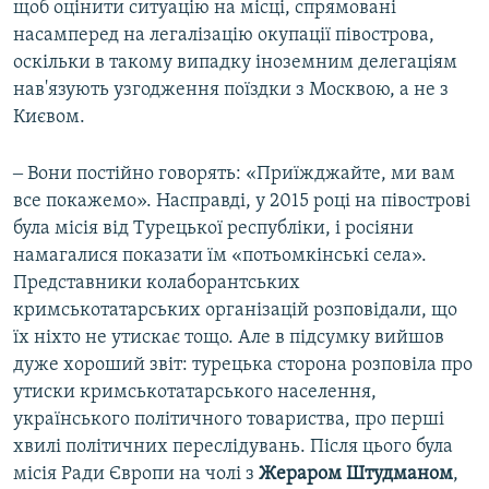
щоб оцінити ситуацію на місці, спрямовані
насамперед на легалізацію окупації півострова,
оскільки в такому випадку іноземним делегаціям
нав'язують узгодження поїздки з Москвою, а не з
Києвом.
‒ Вони постійно говорять: «Приїжджайте, ми вам
все покажемо». Насправді, у 2015 році на півострові
була місія від Турецької республіки, і росіяни
намагалися показати їм «потьомкінські села».
Представники колаборантських
кримськотатарських організацій розповідали, що
їх ніхто не утискає тощо. Але в підсумку вийшов
дуже хороший звіт: турецька сторона розповіла про
утиски кримськотатарського населення,
українського політичного товариства, про перші
хвилі політичних переслідувань. Після цього була
місія Ради Європи на чолі з
Жераром Штудманом
,