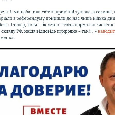
решті, ми побачили світ наприкінці тунелю, а селище
еріали з референдуму прийшли до нас лише кілька днів
істю. І тепер, коли в бюлетені стоїть нормальне логічн
складу РФ, наша відповідь природна – так!», –
наводит
оменка.