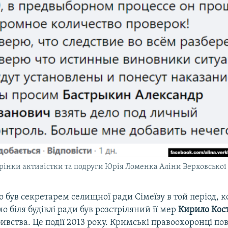
орінки активістки та подруги Юрія Ломенка Аліни Верховської
був секретарем селищної ради Сімеїзу в той період, к
о біля будівлі ради був розстріляний її мер
Кирило Кос
вбивства. Це події 2013 року. Кримські правоохоронці п