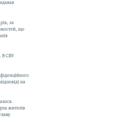
редавав
рік, за
омостей, що
анів
. В СБУ
нфіденційного
 відповіді на
алося.
упа жителів
главу