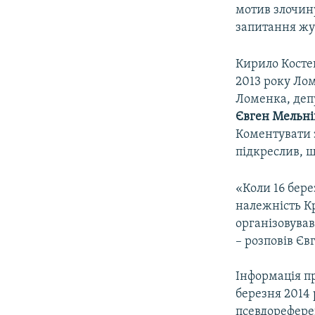
мотив злочин
запитання жу
Кирило Костен
2013 року Ломе
Ломенка, деп
Євген Мельні
Коментувати 
підкреслив, 
«Коли 16 бер
належність Кр
організовував
– розповів Є
Інформація про
березня 2014 
псевдорефере