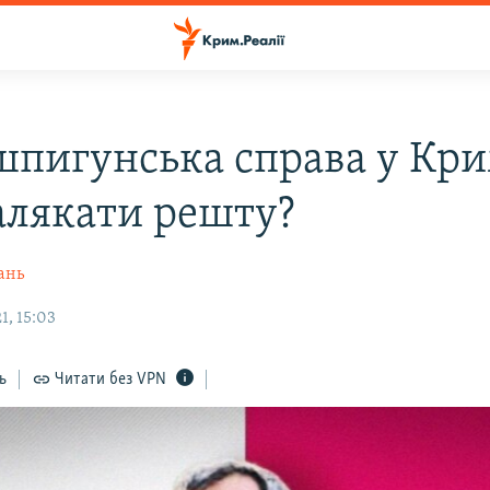
шпигунська справа у Кри
алякати решту?
ань
1, 15:03
ь
Читати без VPN