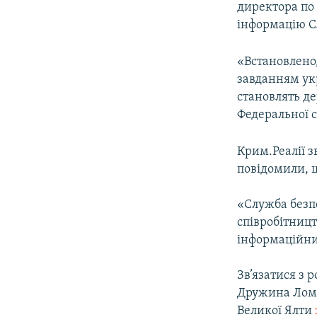
директора по 
інформацію С
«Встановлено,
завданням укр
становлять де
Федеральної 
Крим.Реалії 
повідомили, 
«Служба безп
співробітництв
інформаційни
Зв’язатися з 
Дружина Ломе
Великої Ялти