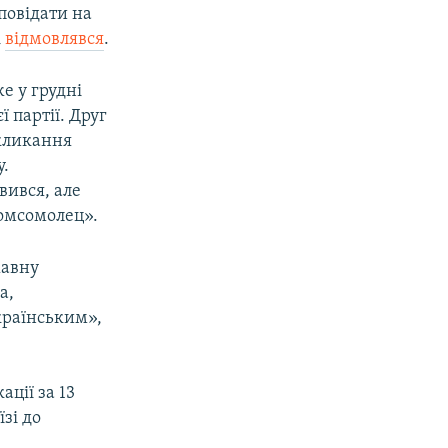
повідати на
і
відмовлявся
.
е у грудні
ї партії. Друг
скликання
у.
вився, але
омсомолец».
жавну
а,
українським»,
ації за 13
зі до