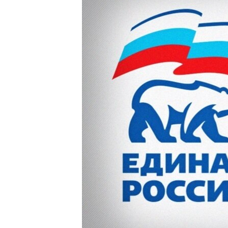
ВІДЕОУРОКИ «ELIFBE»
СВІДЧЕННЯ ОКУПАЦІЇ
УКРАЇНСЬКА ПРОБЛЕМА КРИМУ
ІНФОГРАФІКА