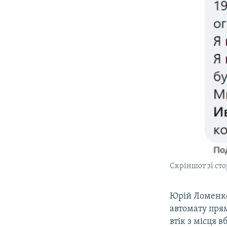
Скріншот зі ст
Юрій Ломенко 
автомату прям
втік з місця 