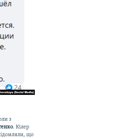
оли з
тенко
. Кілер
овідомляли, що