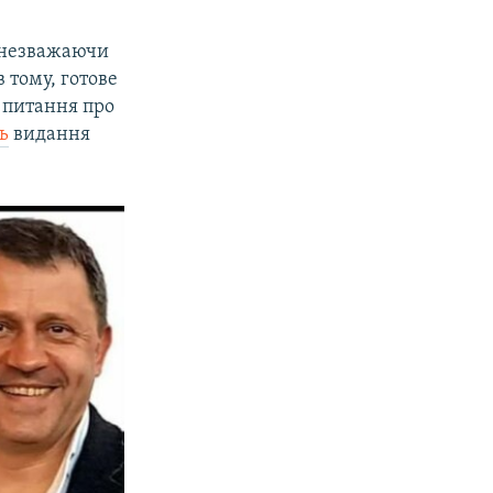
, незважаючи
 тому, готове
е питання про
ь
видання