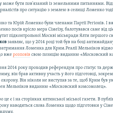
у може бути пов'язаний із земельними питаннями. Від
рналістів про ситуацію з землею в селищі Ломенко тод
ко та Юрій Ломенко були членами Партії Регіонів. І вж
нко посів крісло мера Сімеїзу, балотувався саме від ціє
утат підконтрольної Москві міськради Ялти першого 
ков
заявляє, що у 2014 році той був на боці антимайдан
затримання Ломенка для Крим.Реалії Мельніков відмо
що вже
розповів
свою позицію виданню «Московский к
езня 2014 року проходив референдум про статус та дер
иму, він брав активну участь у його підготовці, зокрем
 охорону. Він ніколи не виступав за те, щоб Крим був 
вген Мельніков виданню «Московский комсомолец».
 це є і на сторінках ялтинської міської газети. В публік
року наводяться слова Ломенка щодо підготовки у Сімеї
ндуму.