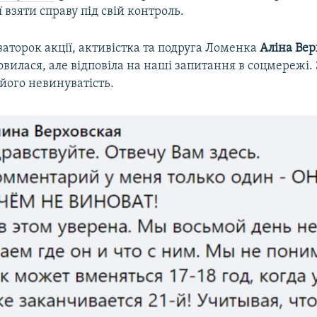
ї взяти справу під свій контроль.
заторок акції, активістка та подруга Ломенка
Аліна Вер
овилася, але відповіла на наші запитання в соцмережі.
 його невинуватість.