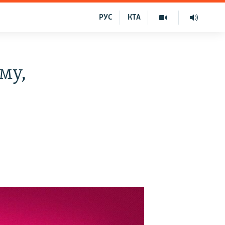
РУС
КТА
му,