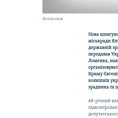
Фотоколаж
Нова шпигунсь
міськради Ял
державній зра
передавав Укр
Ломенка, навп
організовуват
Криму Євгені
колишніх укра
зрадника та 
48-річний ял
підконтрольн
депутатськог