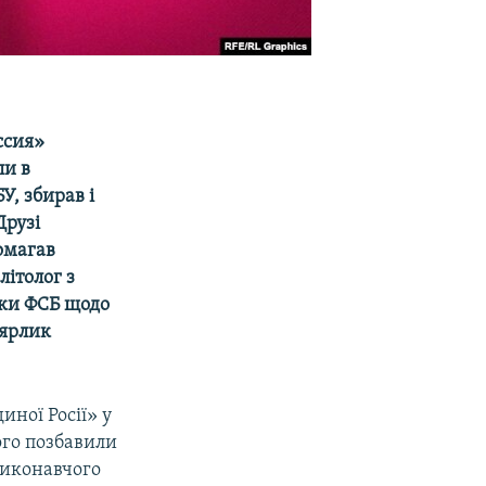
ссия»
ли в
У, збирав і
Друзі
омагав
літолог з
ики ФСБ щодо
 ярлик
иної Росії» у
ого позбавили
виконавчого