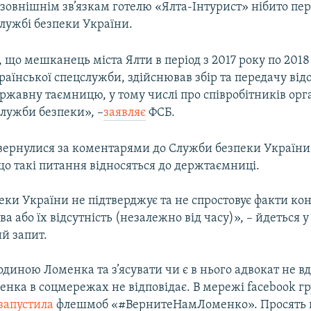
зовнішнім зв’язкам готелю «Ялта-Інтурист» нібито пе
лужбі безпеки України.
 що мешканець міста Ялти в період з 2017 року по 2018 
аїнської спецслужби, здійснював збір та передачу від
ржавну таємницю, у тому числі про співробітників орг
служби безпеки», –
заявляє
ФСБ.
звернулися за коментарями до Служби безпеки України
що такі питання відносяться до держтаємниці.
еки України не підтверджує та не спростовує факти ко
а або їх відсутність (незалежно від часу)», – йдеться у
й запит.
родиною Ломенка та з’ясувати чи є в нього адвокат не вд
нка в соцмережах не відповідає. В мережі facebook гр
запустила
флешмоб «#ВернитеНамЛоменко». Просять 