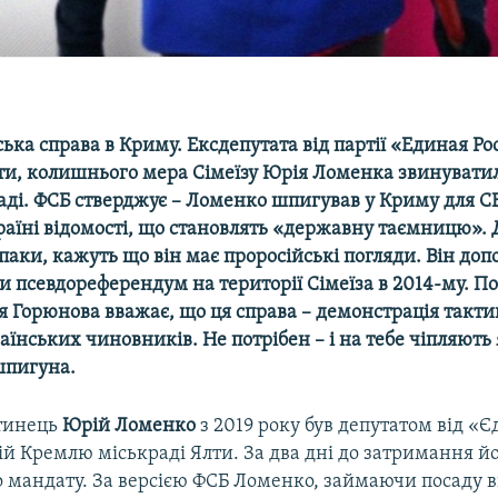
ка справа в Криму. Ексдепутата від партії «Единая Ро
ти, колишнього мера Сімеїзу Юрія Ломенка звинувати
ді. ФСБ стверджує – Ломенко шпигував у Криму для СБ
аїні відомості, що становлять «державну таємницю». 
аки, кажуть що він має проросійські погляди. Він доп
и псевдореферендум на території Сімеїза в 2014-му. По
я Горюнова вважає, що ця справа – демонстрація такт
їнських чиновників. Не потрібен – і на тебе чіпляють
шпигуна.
тинець
Юрій Ломенко
з 2019 року був депутатом від «Єд
ій Кремлю міськраді Ялти. За два дні до затримання й
о мандату. За версією ФСБ Ломенко, займаючи посаду 