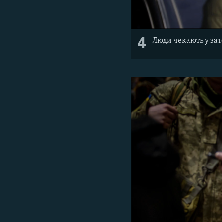
4
Люди чекають у зато