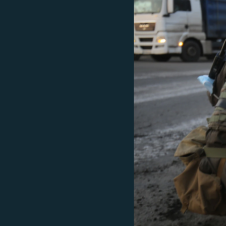
ВІДЕОУРОКИ «ELIFBE»
СВІДЧЕННЯ ОКУПАЦІЇ
УКРАЇНСЬКА ПРОБЛЕМА КРИМУ
ІНФОГРАФІКА