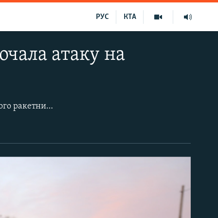
РУС
КТА
очала атаку на
Новий напад Росії на Україну, який передбачували, розпочався вранці 24 лютого ракетними ударами по аеропортах та військовій інфраструктурі в багатьох місцях після того, як президент Росії Володимир Путін наказав провести «спеціальну» операцію з «демілітаризації» свого сусіда і суперника.