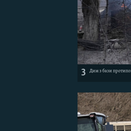
3
Дим з бази протипов