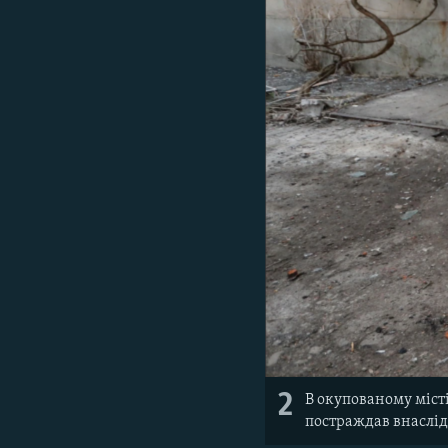
2
В окупованому міст
постраждав внаслід