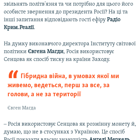
звільнять політв'язня та чи потрібно для цього його
особисте звернення до президента Росії? На ці та
інші запитання відповідають гості ефіру
Радіо
Крим.Реалії
.
На думку виконавчого директора Інституту світової
політики
Євгена Магди
, Росія використовує
Сенцова як спосіб тиску на країни Заходу.
Гібридна війна, в умовах якої ми
живемо, ведеться, перш за все, за
голови, а не за території
Євген Магда
‒ Росія використовує Сенцова як розмінну монету й,
думаю, що не в стосунках з Україною. Це спосіб
Росії показати власну значущість
Ангелі Меркель
,