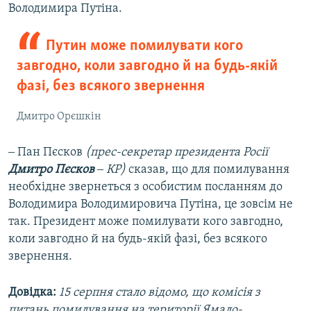
Володимира Путіна.
Путин може помилувати кого
завгодно, коли завгодно й на будь-якій
фазі, без всякого звернення
Дмитро Орєшкін
‒ Пан Пєсков
(прес-секретар президента Росії
Дмитро
Пєсков
‒ КР)
сказав, що для помилування
необхідне звернеться з особистим посланням до
Володимира Володимировича Путіна, це зовсім не
так. Президент може помилувати кого завгодно,
коли завгодно й на будь-якій фазі, без всякого
звернення.
Довідка:
15 серпня стало відомо, що комісія з
питань помилування на території Ямало-