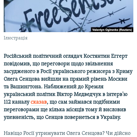
ВІДЕОУРОКИ «ELIFBE»
Русский
СВІДЧЕННЯ ОКУПАЦІЇ
Qırımtatar
УКРАЇНСЬКА ПРОБЛЕМА КРИМУ
ДОЛУЧАЙСЯ!
Ілюстрація
ІНФОГРАФІКА
Російський політичний оглядач Костянтин Еггерт
повідомив, що переговори щодо звільнення
Усі сайти RFE/RL
засудженого в Росії українського режисера з Криму
Олега Сенцова вийшли на прямий рівень Москви
та Вашингтона. Наближений до Кремля
український політик Віктор Медведчук в інтерв'ю
112 каналу
сказав
, що сам займався подібними
переговорами ще кілька місяців тому й висловив
упевненість, що Сенцов повернеться в Україну.
Навіщо Росії утримувати Олега Сенцова? Чи дійсно