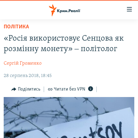
Доступність
посилання
Перейти
ПОЛІТИКА
до
НОВИНИ
«Росія використовує Сенцова як
основного
ВОДА.КРИМ
матеріалу
розмінну монету» ‒ політолог
ВІДЕО ТА ФОТО
Перейти
до
Сергій Громенко
ПОЛІТИКА
основної
28 серпень 2018, 18:45
БЛОГИ
навігації
Перейти
ПОГЛЯД
Поділитись
Читати без VPN
до
ІНТЕРВ'Ю
пошуку
ВСЕ ЗА ДЕНЬ
СПЕЦПРОЕКТИ
ЯК ОБІЙТИ БЛОКУВАННЯ
ДЕПОРТАЦІЯ