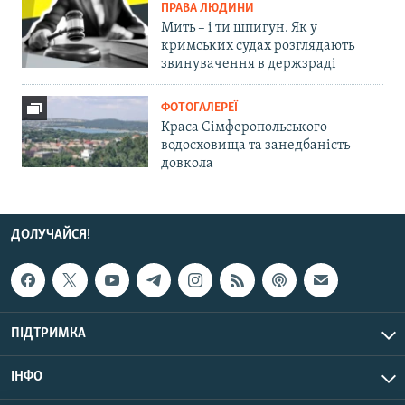
ПРАВА ЛЮДИНИ
Мить – і ти шпигун. Як у
кримських судах розглядають
звинувачення в держзраді
ФОТОГАЛЕРЕЇ
Краса Сімферопольського
водосховища та занедбаність
довкола
ДОЛУЧАЙСЯ!
ПІДТРИМКА
ІНФО