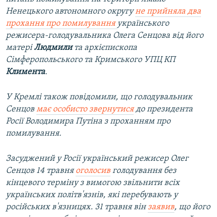
Ненецького автономного округу
не прийняла два
прохання про помилування
українського
режисера-голодувальника Олега Сенцова від його
матері
Людмили
та архієпископа
Сімферопольського та Кримського УПЦ КП
Климента
.
У Кремлі також повідомили, що голодувальник
Сенцов
має особисто звернутися
до президента
Росії Володимира Путіна з проханням про
помилування.
Засуджений у Росії український режисер Олег
Сенцов 14 травня
оголосив
голодування без
кінцевого терміну з вимогою звільнити всіх
українських політв'язнів, які перебувають у
російських в'язницях. 31 травня він
заявив
, що його