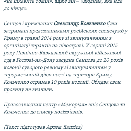
«не цікавить обмін», адже він ‒ «людина, яка йде
до кінця».
Сенцов і кримчанин
Олександр Кольченко
були
затримані представниками російських спецслужб у
Криму в травні 2014 року зі звинуваченням в
організації терактів на півострові. У серпні 2015
року Північно-Кавказький окружний військовий
суд в Ростові-на-Дону засудив Сенцова до 20 років
колонії суворого режиму зі звинуваченням у
терористичній діяльності на території Криму.
Кольченко отримав 10 років колонії. Обидва свою
провину не визнали.
Правозахисний центр «Меморіал» вніс Сенцова та
Кольченка до списку політв'язнів.
(Текст підготував Артем Лаптієв)