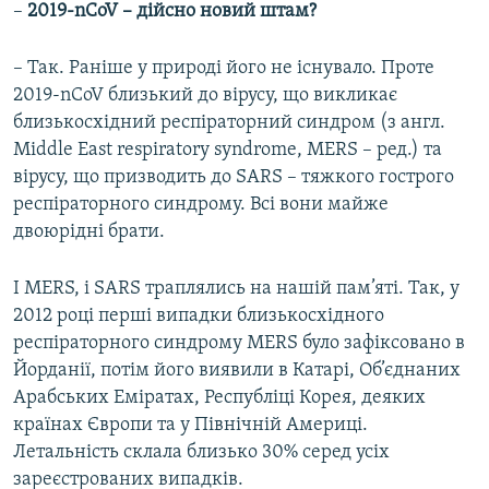
–
2019-nCoV – дійсно новий штам?
– Так. Раніше у природі його не існувало. Проте
2019-nCoV близький до вірусу, що викликає
близькосхідний респіраторний синдром (з англ.
Middle East respiratory syndrome, MERS – ред.) та
вірусу, що призводить до SARS – тяжкого гострого
респіраторного синдрому. Всі вони майже
двоюрідні брати.
І MERS, і SARS траплялись на нашій пам’яті. Так, у
2012 році перші випадки близькосхідного
респіраторного синдрому MERS було зафіксовано в
Йорданії, потім його виявили в Катарі, Об’єднаних
Арабських Еміратах, Республіці Корея, деяких
країнах Європи та у Північній Америці.
Летальність склала близько 30% серед усіх
зареєстрованих випадків.