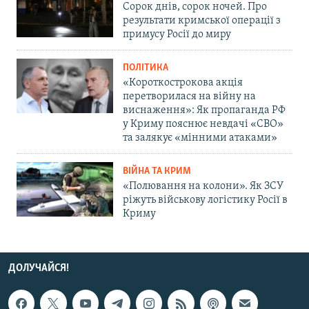
Сорок днів, сорок ночей. Про
результати кримської операції з
примусу Росії до миру
ПОЛІТИКА
«Короткострокова акція
перетворилася на війну на
виснаження»: Як пропаганда РФ
у Криму пояснює невдачі «СВО»
та залякує «мінними атаками»
ВІЙНА ТА КРИМ
«Полювання на колони». Як ЗСУ
ріжуть військову логістику Росії в
Криму
ДОЛУЧАЙСЯ!