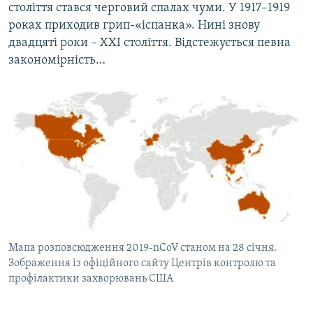
століття стався черговий спалах чуми. У 1917–1919
роках приходив грип-«іспанка». Нині знову
двадцяті роки – XXІ століття. Відстежується певна
закономірність…
Мапа розповсюдження 2019-nCoV станом на 28 січня.
Зображення із офіційного сайту Центрів контролю та
профілактики захворювань США