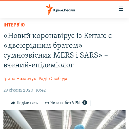
Доступність
посилання
Перейти
ІНТЕРВ'Ю
до
НОВИНИ
«Новий коронавірус із Китаю є
основного
ВОДА.КРИМ
матеріалу
«двоюрідним братом»
ВІДЕО ТА ФОТО
Перейти
сумнозвісних MERS і SARS» –
до
ПОЛІТИКА
вчений-епідеміолог
основної
БЛОГИ
навігації
Ірина Назарчук
Радіо Свобода
Перейти
ПОГЛЯД
до
29 січень 2020, 10:42
ІНТЕРВ'Ю
пошуку
ВСЕ ЗА ДЕНЬ
Поділитись
Читати без VPN
СПЕЦПРОЕКТИ
ЯК ОБІЙТИ БЛОКУВАННЯ
ДЕПОРТАЦІЯ