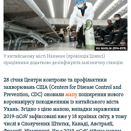
ВІДЕОУРОКИ «ELIFBE»
Русский
СВІДЧЕННЯ ОКУПАЦІЇ
Qırımtatar
УКРАЇНСЬКА ПРОБЛЕМА КРИМУ
ДОЛУЧАЙСЯ!
ІНФОГРАФІКА
У китайському місті Наньчан (провінція Цзянсі)
працівники додатково дезінфікують залізничну станцію
Усі сайти RFE/RL
28 січня Центри контролю та профілактики
захворювань США (
Centers
for
Disease
Control
and
Prevention, CDC) оновили
мапу
поширення нового
коронавірусу походженням із китайського міста
Ухань. Згідно з цією мапою, випадки зараження
2019-nCoV зафіксовані вже у 18 країнах світу, в тому
числі в Сполучених Штатах, Канаді, Австралії,