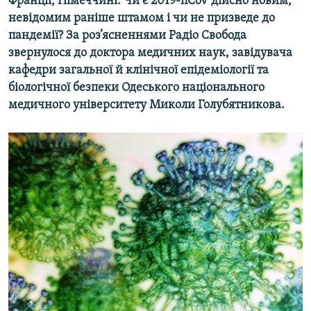
Франції, Німеччині. Чи є 2019-nCoV дійсно новим,
невідомим раніше штамом і чи не призведе до
пандемії? За роз’ясненнями Радіо Свобода
звернулося до доктора медичних наук, завідувача
кафедри загальної й клінічної епідеміології та
біологічної безпеки Одеського національного
медичного університету Миколи Голубятникова.