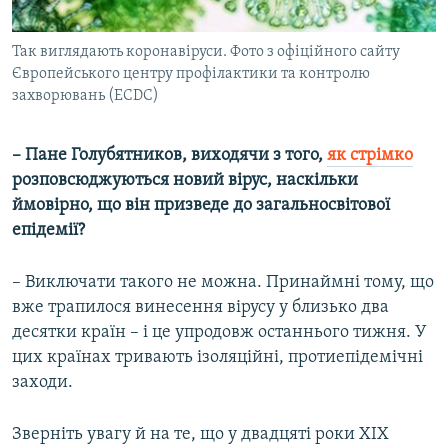
Так виглядають коронавіруси. Фото з офіційного сайту
Європейського центру профілактики та контролю
захворювань (ECDC)
– Пане Голубятников, виходячи з того,
як стрімко
розповсюджуються новий вірус, наскільки
ймовірно, що він призведе до загальносвітової
епідемії?
– Виключати такого не можна. Принаймні тому, що
вже трапилося винесення вірусу у близько два
десятки країн – і це упродовж останнього тижня. У
цих країнах тривають ізоляційні, протиепідемічні
заходи.
Зверніть увагу й на те, що у двадцяті роки XІX