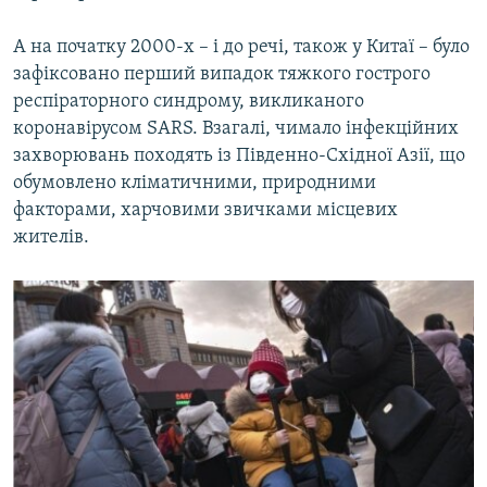
А на початку 2000-х – і до речі, також у Китаї – було
зафіксовано перший випадок тяжкого гострого
респіраторного синдрому, викликаного
коронавірусом SARS. Взагалі, чимало інфекційних
захворювань походять із Південно-Східної Азії, що
обумовлено кліматичними, природними
факторами, харчовими звичками місцевих
жителів.