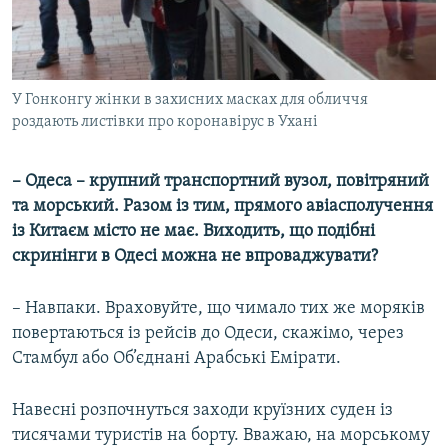
У Гонконгу жінки в захисних масках для обличчя
роздають листівки про коронавірус в Ухані
– Одеса – крупний транспортний вузол, повітряний
та морський. Разом із тим, прямого авіасполучення
із Китаєм місто не має. Виходить, що подібні
скринінги в Одесі можна не впроваджувати?
– Навпаки. Враховуйте, що чимало тих же моряків
повертаються із рейсів до Одеси, скажімо, через
Стамбул або Об’єднані Арабські Емірати.
Навесні розпочнуться заходи круїзних суден із
тисячами туристів на борту. Вважаю, на морському