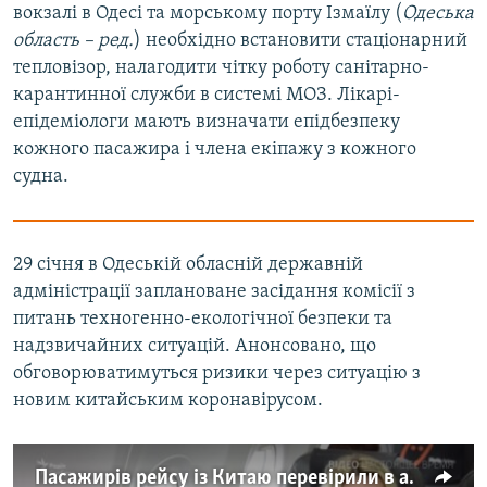
вокзалі в Одесі та морському порту Ізмаїлу (
Одеська
область – ред.
) необхідно встановити стаціонарний
тепловізор, налагодити чітку роботу санітарно-
карантинної служби в системі МОЗ. Лікарі-
епідеміологи мають визначати епідбезпеку
кожного пасажира і члена екіпажу з кожного
судна.
29 січня в Одеській обласній державній
адміністрації заплановане засідання комісії з
питань техногенно-екологічної безпеки та
надзвичайних ситуацій. Анонсовано, що
обговорюватимуться ризики через ситуацію з
новим китайським коронавірусом.
Пасажирів рейсу із Китаю перевірили в аеропорту Києва (відео)