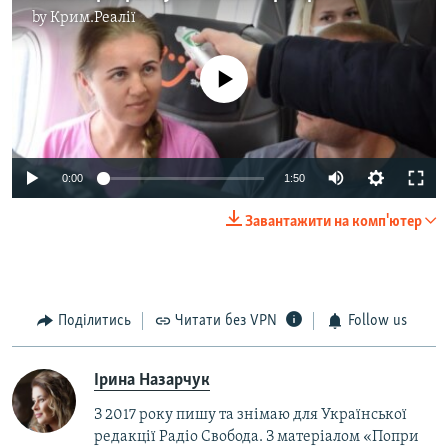
by
Крим.Реалії
No media source currently available
Auto
0:00
1:50
270p
Завантажити на комп'ютер
360p
Auto
270p
360p
404p
404p
1080p
Поділитись
Читати без VPN
Follow us
1080p
Ірина Назарчук
З 2017 року пишу та знімаю для Української
редакції Радіо Свобода. З матеріалом «Попри