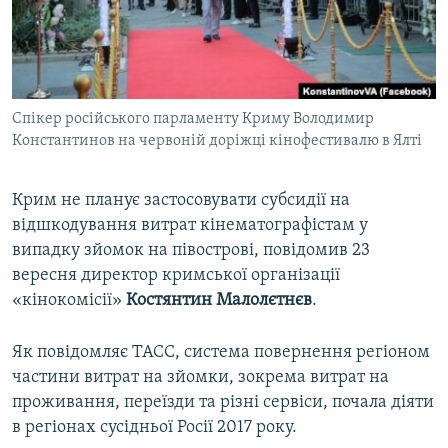
ВІДЕОУРОКИ «ELIFBE»
Русский
СВІДЧЕННЯ ОКУПАЦІЇ
Qırımtatar
УКРАЇНСЬКА ПРОБЛЕМА КРИМУ
Спікер російського парламенту Криму Володимир
ДОЛУЧАЙСЯ!
ІНФОГРАФІКА
Константинов на червоній доріжці кінофестивалю в Ялті
Крим не планує застосовувати субсидії на
Усі сайти RFE/RL
відшкодування витрат кінематографістам у
випадку зйомок на півострові, повідомив 23
вересня директор кримської організації
«кінокомісії»
Костянтин Малолєтнєв
.
Як повідомляє ТАСС, система повернення регіоном
частини витрат на зйомки, зокрема витрат на
проживання, переїзди та різні сервіси, почала діяти
в регіонах сусідньої Росії 2017 року.