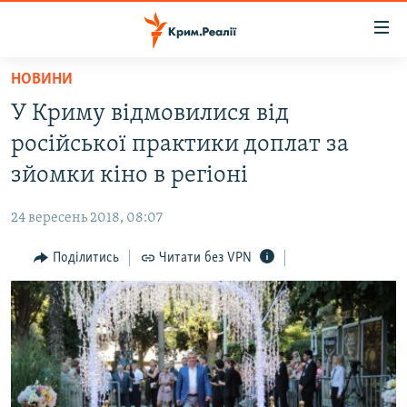
Доступність
посилання
Перейти
НОВИНИ
до
НОВИНИ
У Криму відмовилися від
основного
ВОДА.КРИМ
матеріалу
російської практики доплат за
ВІДЕО ТА ФОТО
Перейти
зйомки кіно в регіоні
до
ПОЛІТИКА
основної
24 вересень 2018, 08:07
БЛОГИ
навігації
Перейти
Поділитись
Читати без VPN
ПОГЛЯД
до
ІНТЕРВ'Ю
пошуку
ВСЕ ЗА ДЕНЬ
СПЕЦПРОЕКТИ
ЯК ОБІЙТИ БЛОКУВАННЯ
ДЕПОРТАЦІЯ