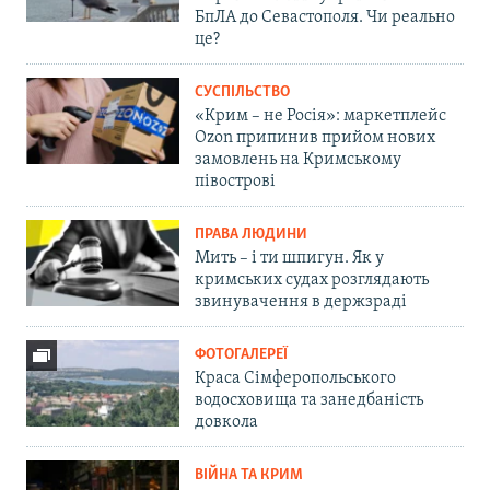
БпЛА до Севастополя. Чи реально
це?
СУСПІЛЬСТВО
«Крим – не Росія»: маркетплейс
Ozon припинив прийом нових
замовлень на Кримському
півострові
ПРАВА ЛЮДИНИ
Мить – і ти шпигун. Як у
кримських судах розглядають
звинувачення в держзраді
ФОТОГАЛЕРЕЇ
Краса Сімферопольського
водосховища та занедбаність
довкола
ВІЙНА ТА КРИМ