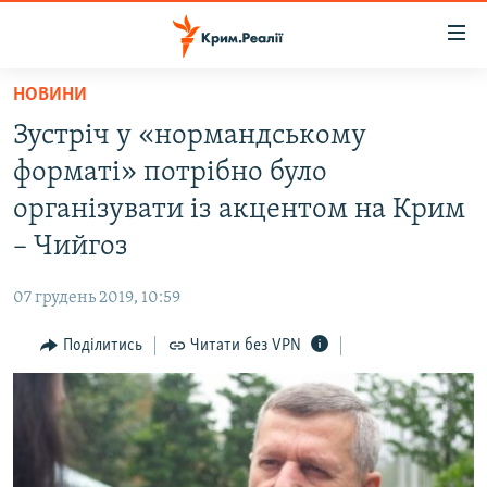
Доступність
посилання
Перейти
НОВИНИ
до
НОВИНИ
Зустріч у «нормандському
основного
ВОДА.КРИМ
матеріалу
форматі» потрібно було
ВІДЕО ТА ФОТО
Перейти
організувати із акцентом на Крим
до
ПОЛІТИКА
– Чийгоз
основної
БЛОГИ
навігації
07 грудень 2019, 10:59
Перейти
ПОГЛЯД
до
Поділитись
Читати без VPN
ІНТЕРВ'Ю
пошуку
ВСЕ ЗА ДЕНЬ
СПЕЦПРОЕКТИ
ЯК ОБІЙТИ БЛОКУВАННЯ
ДЕПОРТАЦІЯ