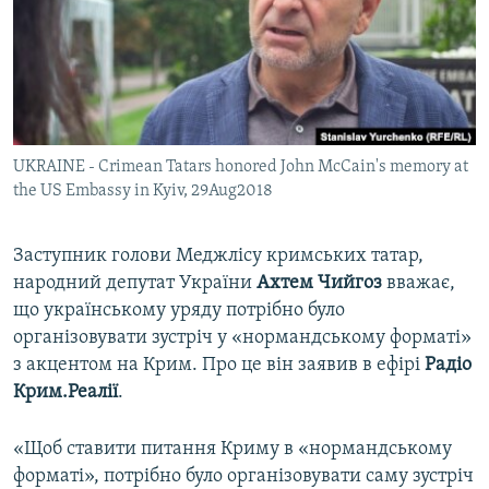
ВІДЕОУРОКИ «ELIFBE»
Русский
СВІДЧЕННЯ ОКУПАЦІЇ
Qırımtatar
УКРАЇНСЬКА ПРОБЛЕМА КРИМУ
ДОЛУЧАЙСЯ!
ІНФОГРАФІКА
UKRAINE - Crimean Tatars honored John McCain's memory at
the US Embassy in Kyiv, 29Aug2018
Усі сайти RFE/RL
Заступник голови Меджлісу кримських татар,
народний депутат України
Ахтем Чийгоз
вважає,
що українському уряду потрібно було
організовувати зустріч у «нормандському форматі»
з акцентом на Крим. Про це він заявив в ефірі
Радіо
Крим.Реалії
.
«Щоб ставити питання Криму в «нормандському
форматі», потрібно було організовувати саму зустріч