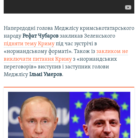
Напередодні голова Меджлісу кримськотатарського
народу
Рефат Чубаров
закликав Зеленського
підняти тему Криму
під час зустрічі в
«нормандському форматі». Також із
закликом не
виключати питання Криму
з «нормандських
переговорів» виступив і заступник голови
Меджлісу
Ільмі Умеров
.