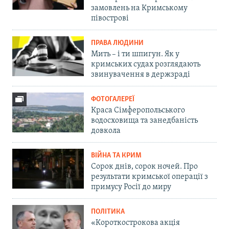
замовлень на Кримському
півострові
ПРАВА ЛЮДИНИ
Мить – і ти шпигун. Як у
кримських судах розглядають
звинувачення в держзраді
ФОТОГАЛЕРЕЇ
Краса Сімферопольського
водосховища та занедбаність
довкола
ВІЙНА ТА КРИМ
Сорок днів, сорок ночей. Про
результати кримської операції з
примусу Росії до миру
ПОЛІТИКА
«Короткострокова акція