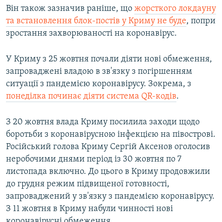
Він також зазначив раніше, що
жорсткого локдауну
та встановлення блок-постів у Криму не буде
, попри
зростання захворюваності на коронавірус.
У Криму з 25 жовтня почали діяти нові обмеження,
запроваджені владою в зв'язку з погіршенням
ситуації з пандемією коронавірусу. Зокрема, з
понеділка починає діяти система QR-кодів
.
З 20 жовтня влада Криму посилила заходи щодо
боротьби з коронавірусною інфекцією на півострові.
Російський голова Криму Сергій Аксенов оголосив
неробочими днями період із 30 жовтня по 7
листопада включно. До цього в Криму продовжили
до грудня режим підвищеної готовності,
запроваджений у зв'язку з пандемією коронавірусу.
З 11 жовтня в Криму набули чинності нові
коронавірусні обмеження.