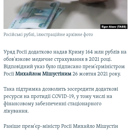
ВІДЕОУРОКИ «ELIFBE»
Русский
СВІДЧЕННЯ ОКУПАЦІЇ
Qırımtatar
УКРАЇНСЬКА ПРОБЛЕМА КРИМУ
Російські рублі, ілюстраційне архівне фото
ДОЛУЧАЙСЯ!
ІНФОГРАФІКА
Уряд Росії додатково надав Криму 164 млн рублів на
обов'язкове медичне страхування в 2021 році.
Усі сайти RFE/RL
Відповідний указ було підписано прем'єрміністром
Росії
Михайлом Мішустіним
26 жовтня 2021 року.
Така підтримка дозволить зосередити додаткові
ресурси на протидії COVID-19, у тому числі на
фінансовому забезпеченні стаціонарного
лікування.
Раніше прем'єр-міністр Росії Михайло Мішустін