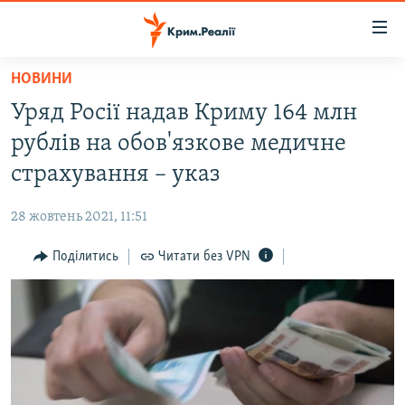
Доступність
посилання
Перейти
НОВИНИ
до
НОВИНИ
Уряд Росії надав Криму 164 млн
основного
ВОДА.КРИМ
матеріалу
рублів на обов'язкове медичне
ВІДЕО ТА ФОТО
Перейти
страхування – указ
до
ПОЛІТИКА
основної
28 жовтень 2021, 11:51
БЛОГИ
навігації
Перейти
Поділитись
Читати без VPN
ПОГЛЯД
до
ІНТЕРВ'Ю
пошуку
ВСЕ ЗА ДЕНЬ
СПЕЦПРОЕКТИ
ЯК ОБІЙТИ БЛОКУВАННЯ
ДЕПОРТАЦІЯ