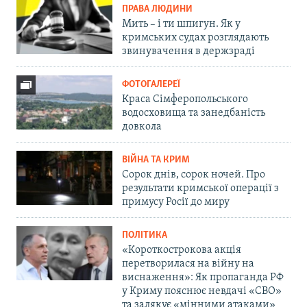
ПРАВА ЛЮДИНИ
Мить – і ти шпигун. Як у
кримських судах розглядають
звинувачення в держзраді
ФОТОГАЛЕРЕЇ
Краса Сімферопольського
водосховища та занедбаність
довкола
ВІЙНА ТА КРИМ
Сорок днів, сорок ночей. Про
результати кримської операції з
примусу Росії до миру
ПОЛІТИКА
«Короткострокова акція
перетворилася на війну на
виснаження»: Як пропаганда РФ
у Криму пояснює невдачі «СВО»
та залякує «мінними атаками»