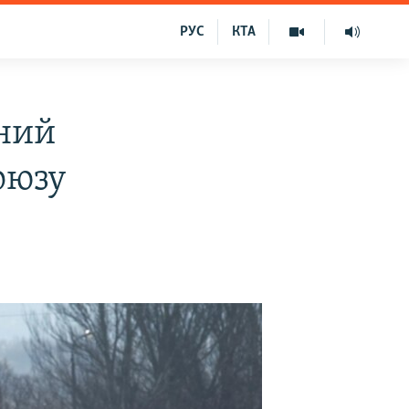
РУС
КТА
ьний
оюзу