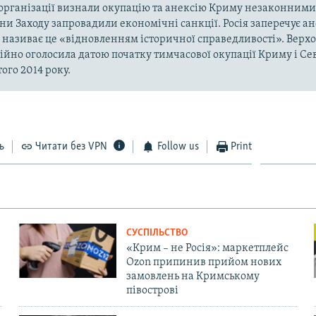
рганізації визнали окупацію та анексію Криму незаконними 
аїни Заходу запровадили економічні санкції. Росія заперечує а
а називає це «відновленням історичної справедливості». Верх
ійно оголосила датою початку тимчасової окупації Криму і Се
ого 2014 року.
ь
Читати без VPN
Follow us
Print
СУСПІЛЬСТВО
«Крим – не Росія»: маркетплейс
Ozon припинив прийом нових
замовлень на Кримському
півострові