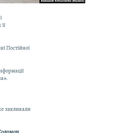
і
 її
ні Постійної
нформації
на».
же закликали
Соломон