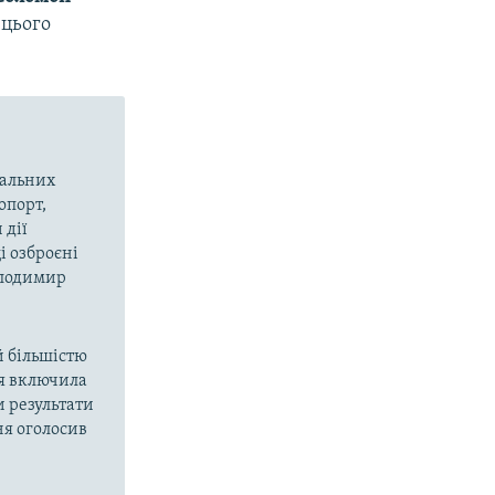
 цього
вальних
опорт,
 дії
і озброєні
олодимир
й більшістю
ія включила
и результати
ня оголосив