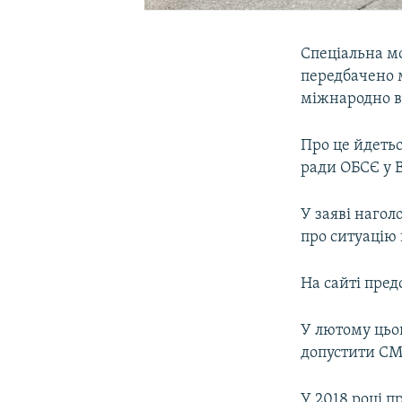
Спеціальна мо
передбачено м
міжнародно в
Про це йдетьс
ради ОБСЄ у В
У заяві наго
про ситуацію 
На сайті пред
У лютому цьо
допустити СМ
У 2018 році 