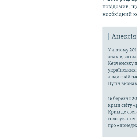
повідомив, що
необхідний ко
Анексія
У лютому 201
знаків, які 
Керченську п
українських 
люди є війсь
Путін визнав,
16 березня 2
країн світу 
Крим до свог
голосування 
про «приєдна