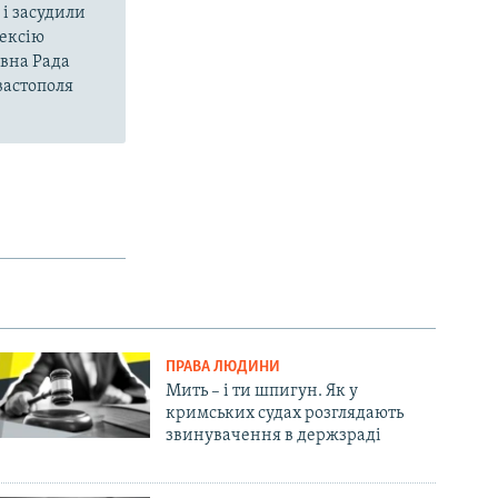
і засудили
нексію
овна Рада
вастополя
ПРАВА ЛЮДИНИ
Мить – і ти шпигун. Як у
кримських судах розглядають
звинувачення в держзраді