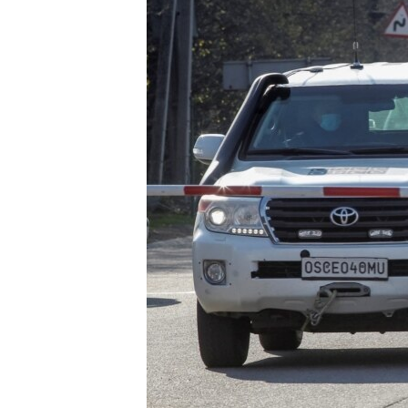
ВІДЕОУРОКИ «ELIFBE»
СВІДЧЕННЯ ОКУПАЦІЇ
УКРАЇНСЬКА ПРОБЛЕМА КРИМУ
ІНФОГРАФІКА