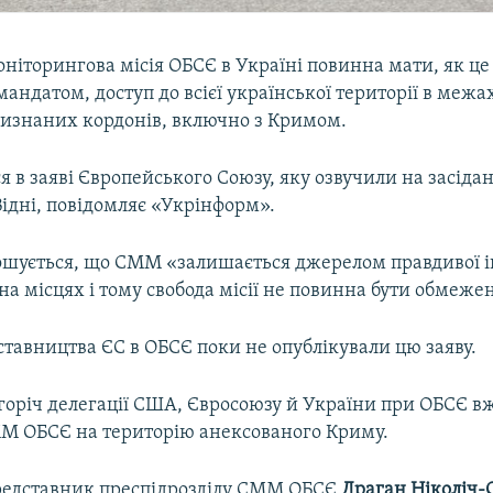
ніторингова місія ОБСЄ в Україні повинна мати, як це 
андатом, доступ до всієї української території в межах
изнаних кордонів, включно з Кримом.
я в заяві Європейського Союзу, яку озвучили на засідан
ідні, повідомляє «Укрінформ».
лошується, що СМM «залишається джерелом правдивої і
на місцях і тому свобода місії не повинна бути обмеже
ставництва ЄС в ОБСЄ поки не опублікували цю заяву.
горіч делегації США, Євросоюзу й України при ОБСЄ в
М ОБСЄ на територію анексованого Криму.
представник преспідрозділу СММ ОБСЄ
Драган Ніколіч-