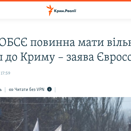
 ОБСЄ повинна мати віл
п до Криму – заява Єврос
17:59
ь
Читати без VPN