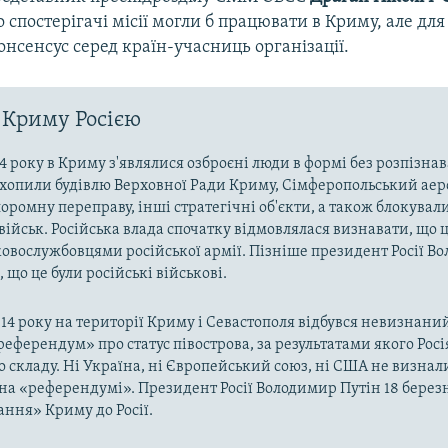
 спостерігачі місії могли б працювати в Криму, але для
нсенсус серед країн-учасниць організації.
 Криму Росією
4 року в Криму з'являлися озброєні люди в формі без розпізна
захопили будівлю Верховної Ради Криму, Сімферопольський аер
оромну переправу, інші стратегічні об'єкти, а також блокували
військ. Російська влада спочатку відмовлялася визнавати, що ц
ковослужбовцями російської армії. Пізніше президент Росії В
 що це були російські військові.
014 року на території Криму і Севастополя відбувся невизнани
«референдум» про статус півострова, за результатами якого Рос
о складу. Ні Україна, ні Європейський союз, ні США не визнал
на «референдумі». Президент Росії Володимир Путін 18 берез
ння» Криму до Росії.