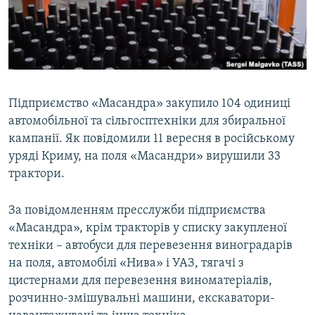
ВІДЕОУРОКИ «ELIFBE»
Русский
СВІДЧЕННЯ ОКУПАЦІЇ
Qırımtatar
УКРАЇНСЬКА ПРОБЛЕМА КРИМУ
ДОЛУЧАЙСЯ!
ІНФОГРАФІКА
Підприємство «Масандра» закупило 104 одиниці
автомобільної та сільгосптехніки для збиральної
кампанії. Як повідомили 11 вересня в російському
Усі сайти RFE/RL
уряді Криму, на поля «Масандри» вирушили 33
трактори.
За повідомленням пресслужби підприємства
«Масандра», крім тракторів у списку закупленої
техніки – автобуси для перевезення виноградарів
на поля, автомобілі «Нива» і УАЗ, тягачі з
цистернами для перевезення виноматеріалів,
розчинно-змішувальні машини, екскаватори-