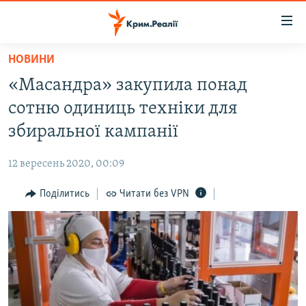
Доступність
посилання
Перейти
НОВИНИ
до
НОВИНИ
«Масандра» закупила понад
основного
ВОДА.КРИМ
матеріалу
сотню одиниць техніки для
ВІДЕО ТА ФОТО
Перейти
збиральної кампанії
до
ПОЛІТИКА
основної
12 вересень 2020, 00:09
БЛОГИ
навігації
Перейти
Поділитись
Читати без VPN
ПОГЛЯД
до
ІНТЕРВ'Ю
пошуку
ВСЕ ЗА ДЕНЬ
СПЕЦПРОЕКТИ
ЯК ОБІЙТИ БЛОКУВАННЯ
ДЕПОРТАЦІЯ