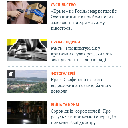
СУСПІЛЬСТВО
«Крим – не Росія»: маркетплейс
Ozon припинив прийом нових
замовлень на Кримському
півострові
ПРАВА ЛЮДИНИ
Мить – і ти шпигун. Як у
кримських судах розглядають
звинувачення в держзраді
ФОТОГАЛЕРЕЇ
Краса Сімферопольського
водосховища та занедбаність
довкола
ВІЙНА ТА КРИМ
Сорок днів, сорок ночей. Про
результати кримської операції з
примусу Росії до миру