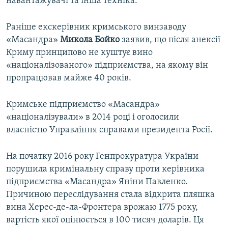
навантажувачі та інша техніка.
Раніше екскерівник кримського винзаводу
«Масандра»
Микола Бойко
заявив, що після анексії
Криму принципово не куштує вино
«націоналізованого» підприємства, на якому він
пропрацював майже 40 років.
Кримське підприємство «Масандра»
«націоналізували» в 2014 році і оголосили
власністю Управління справами президента Росії.
На початку 2016 року Генпрокуратура України
порушила кримінальну справу проти керівника
підприємства «Масандра» Яніни Павленко.
Причиною переслідування стала відкрита пляшка
вина Херес-де-ла-Фронтера врожаю 1775 року,
вартість якої оцінюється в 100 тисяч доларів. Ця