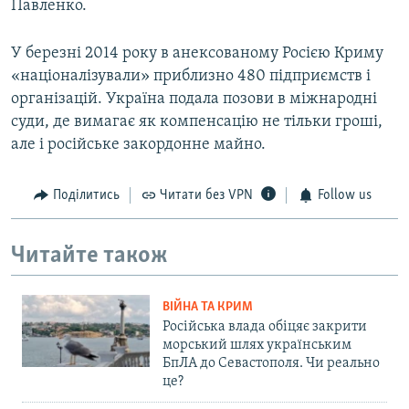
u
i
Павленко.
s
d
s
e
У березні 2014 року в анексованому Росією Криму
l
«націоналізували» приблизно 480 підприємств і
i
організацій. Україна подала позови в міжнародні
d
суди, де вимагає як компенсацію не тільки гроші,
e
але і російське закордонне майно.
Поділитись
Читати без VPN
Follow us
Читайте також
ВІЙНА ТА КРИМ
Російська влада обіцяє закрити
морський шлях українським
БпЛА до Севастополя. Чи реально
це?