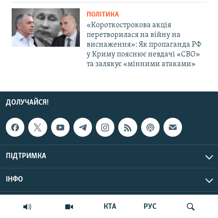
ПОЛІТИКА
«Короткострокова акція
перетворилася на війну на
виснаження»: Як пропаганда РФ
у Криму пояснює невдачі «СВО»
та залякує «мінними атаками»
ДОЛУЧАЙСЯ!
ПІДТРИМКА
ІНФО
© Крим.Реалії, 2026 | Усі права застережено.
КТА
РУС