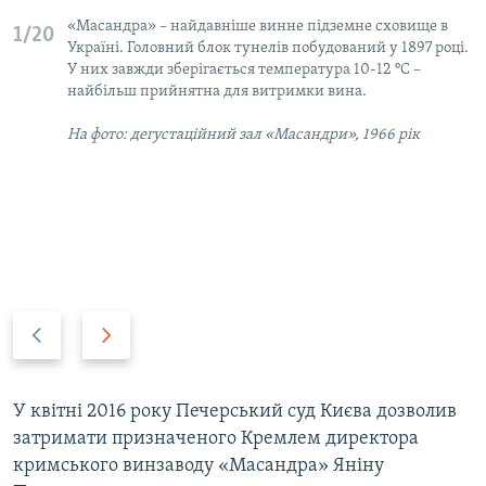
«Масандра» – найдавніше винне підземне сховище в
1/20
Україні. Головний блок тунелів побудований у 1897 році.
У них завжди зберігається температура 10-12 °C –
найбільш прийнятна для витримки вина.
На фото: дегустаційний зал «Масандри», 1966 рік
P
N
r
e
e
x
v
t
У квітні 2016 року Печерський суд Києва дозволив
i
s
затримати призначеного Кремлем директора
o
l
кримського винзаводу «Масандра» Яніну