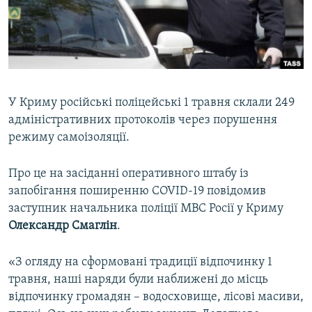
ВІДЕОУРОКИ «ELIFBE»
Русский
СВІДЧЕННЯ ОКУПАЦІЇ
Qırımtatar
УКРАЇНСЬКА ПРОБЛЕМА КРИМУ
ДОЛУЧАЙСЯ!
ІНФОГРАФІКА
У Криму російські поліцейські 1 травня склали 249
адміністративних протоколів через порушення
режиму самоізоляції.
Усі сайти RFE/RL
Про це на засіданні оперативного штабу із
запобігання поширенню COVID-19 повідомив
заступник начальника поліції МВС Росії у Криму
Олександр Смаглін
.
«З огляду на сформовані традиції відпочинку 1
травня, наші наряди були наближені до місць
відпочинку громадян – водосховище, лісові масиви,