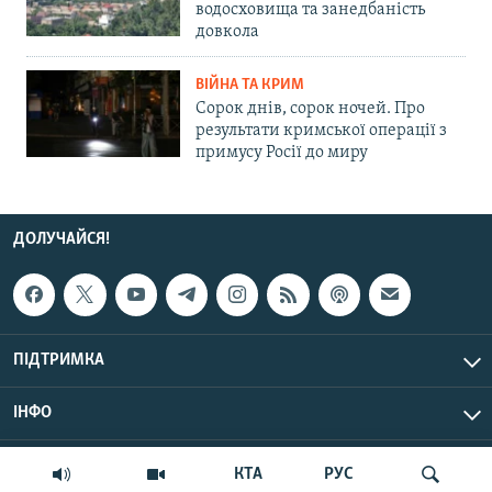
водосховища та занедбаність
довкола
ВІЙНА ТА КРИМ
Сорок днів, сорок ночей. Про
результати кримської операції з
примусу Росії до миру
ДОЛУЧАЙСЯ!
ПІДТРИМКА
ІНФО
© Крим.Реалії, 2026 | Усі права застережено.
КТА
РУС