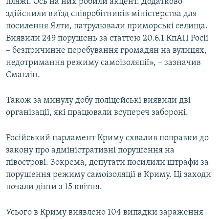
пляжі. Ось на них робили акцент. Додатково
здійснили виїзд співробітників міністерства для
посилення Ялти, патрулювали приморські селища.
Виявили 249 порушень за статтею 20.6.1 КпАП Росії
– безпричинне перебування громадян на вулицях,
недотримання режиму самоізоляції», – зазначив
Смаглін.
Також за минулу добу поліцейські виявили дві
організації, які працювали всупереч забороні.
Російський парламент Криму схвалив поправки до
закону про адміністративні порушення на
півострові. Зокрема, депутати посилили штрафи за
порушення режиму самоізоляції в Криму. Ці заходи
почали діяти з 15 квітня.
Усього в Криму виявлено 104 випадки зараження