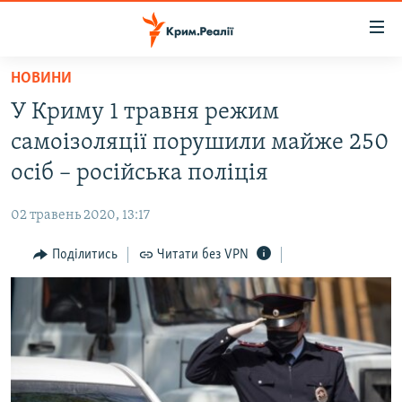
Доступність
посилання
Перейти
НОВИНИ
до
НОВИНИ
У Криму 1 травня режим
основного
ВОДА.КРИМ
матеріалу
самоізоляції порушили майже 250
ВІДЕО ТА ФОТО
Перейти
осіб – російська поліція
до
ПОЛІТИКА
основної
02 травень 2020, 13:17
БЛОГИ
навігації
Перейти
Поділитись
Читати без VPN
ПОГЛЯД
до
ІНТЕРВ'Ю
пошуку
ВСЕ ЗА ДЕНЬ
СПЕЦПРОЕКТИ
ЯК ОБІЙТИ БЛОКУВАННЯ
ДЕПОРТАЦІЯ