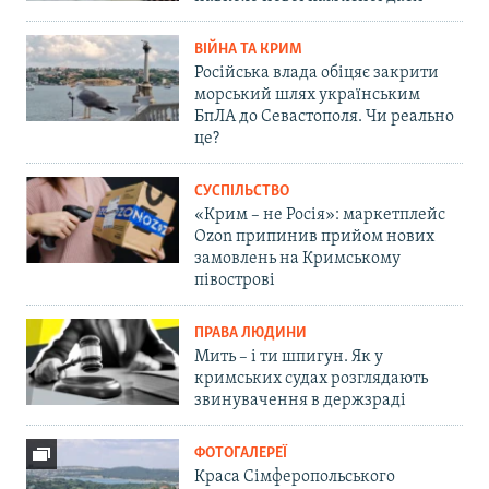
ВІЙНА ТА КРИМ
Російська влада обіцяє закрити
морський шлях українським
БпЛА до Севастополя. Чи реально
це?
СУСПІЛЬСТВО
«Крим – не Росія»: маркетплейс
Ozon припинив прийом нових
замовлень на Кримському
півострові
ПРАВА ЛЮДИНИ
Мить – і ти шпигун. Як у
кримських судах розглядають
звинувачення в держзраді
ФОТОГАЛЕРЕЇ
Краса Сімферопольського