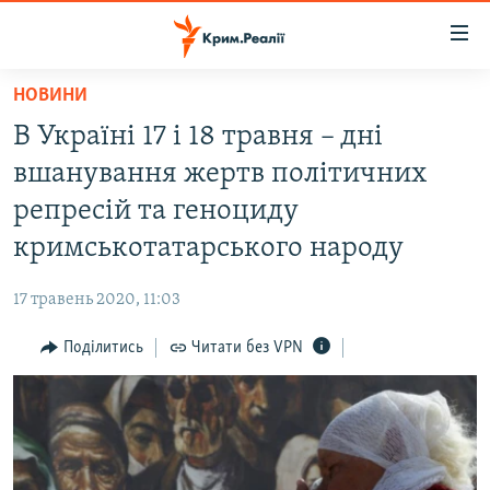
Доступність
посилання
Перейти
НОВИНИ
до
НОВИНИ
В Україні 17 і 18 травня – дні
основного
ВОДА.КРИМ
матеріалу
вшанування жертв політичних
ВІДЕО ТА ФОТО
Перейти
репресій та геноциду
до
ПОЛІТИКА
кримськотатарського народу
основної
БЛОГИ
навігації
17 травень 2020, 11:03
Перейти
ПОГЛЯД
до
Поділитись
Читати без VPN
ІНТЕРВ'Ю
пошуку
ВСЕ ЗА ДЕНЬ
СПЕЦПРОЕКТИ
ЯК ОБІЙТИ БЛОКУВАННЯ
ДЕПОРТАЦІЯ