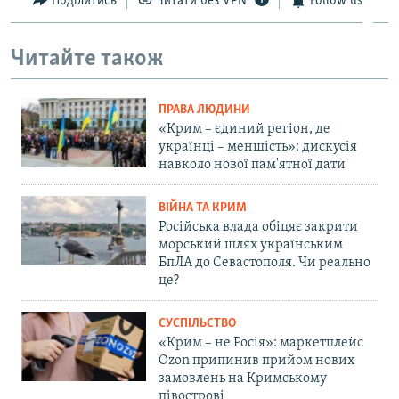
Поділитись
Читати без VPN
Follow us
Читайте також
ПРАВА ЛЮДИНИ
«Крим – єдиний регіон, де
українці – меншість»: дискусія
навколо нової пам'ятної дати
ВІЙНА ТА КРИМ
Російська влада обіцяє закрити
морський шлях українським
БпЛА до Севастополя. Чи реально
це?
СУСПІЛЬСТВО
«Крим – не Росія»: маркетплейс
Ozon припинив прийом нових
замовлень на Кримському
півострові