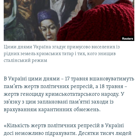
ВІДЕОУРОКИ «ELIFBE»
Русский
СВІДЧЕННЯ ОКУПАЦІЇ
Qırımtatar
УКРАЇНСЬКА ПРОБЛЕМА КРИМУ
ДОЛУЧАЙСЯ!
ІНФОГРАФІКА
Цими днями Україна згадує примусово виселених із
рідних земель кримських татар і тих, кого знищив
сталінський режим
Усі сайти RFE/RL
В Україні цими днями – 17 травня вшановуватимуть
пам’ять жертв політичних репресій, а 18 травня –
жертв геноциду кримськотатарського народу. У
зв’язку з цим заплановані пам’ятні заходи із
врахуванням карантинних обмежень.
«Кількість жертв політичних репресій в Україні
досі неможливо підрахувати. Десятки тисяч людей