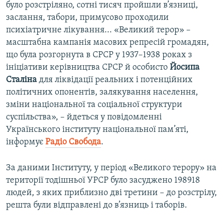
було розстріляно, сотні тисяч пройшли в’язниці,
заслання, табори, примусово проходили
психіатричне лікування... «Великий терор» –
масштабна кампанія масових репресій громадян,
що була розгорнута в СРСР у 1937–1938 роках з
ініціативи керівництва СРСР й особисто
Йосипа
Сталіна
для ліквідації реальних і потенційних
політичних опонентів, залякування населення,
зміни національної та соціальної структури
суспільства», – йдеться у повідомленні
Українського інституту національної пам’яті,
інформує
Радіо Свобода
.
За даними Інституту, у період «Великого терору» на
території тодішньої УРСР було засуджено 198918
людей, з яких приблизно дві третини – до розстрілу,
решта були відправлені до в’язниць і таборів.