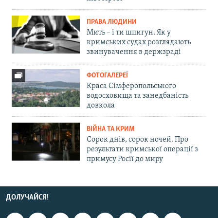
ПРАВА ЛЮДИНИ
Мить – і ти шпигун. Як у
кримських судах розглядають
звинувачення в держзраді
ФОТОГАЛЕРЕЇ
Краса Сімферопольського
водосховища та занедбаність
довкола
ВІЙНА ТА КРИМ
Сорок днів, сорок ночей. Про
результати кримської операції з
примусу Росії до миру
ДОЛУЧАЙСЯ!