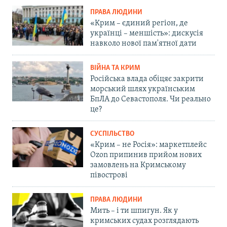
ПРАВА ЛЮДИНИ
«Крим – єдиний регіон, де
українці – меншість»: дискусія
навколо нової пам'ятної дати
ВІЙНА ТА КРИМ
Російська влада обіцяє закрити
морський шлях українським
БпЛА до Севастополя. Чи реально
це?
СУСПІЛЬСТВО
«Крим – не Росія»: маркетплейс
Ozon припинив прийом нових
замовлень на Кримському
півострові
ПРАВА ЛЮДИНИ
Мить – і ти шпигун. Як у
кримських судах розглядають