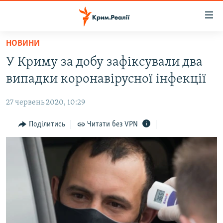
Доступність
посилання
Перейти
НОВИНИ
до
НОВИНИ
У Криму за добу зафіксували два
основного
ВОДА.КРИМ
матеріалу
випадки коронавірусної інфекції
ВІДЕО ТА ФОТО
Перейти
до
27 червень 2020, 10:29
ПОЛІТИКА
основної
БЛОГИ
Поділитись
Читати без VPN
навігації
Перейти
ПОГЛЯД
до
ІНТЕРВ'Ю
пошуку
ВСЕ ЗА ДЕНЬ
СПЕЦПРОЕКТИ
ЯК ОБІЙТИ БЛОКУВАННЯ
ДЕПОРТАЦІЯ