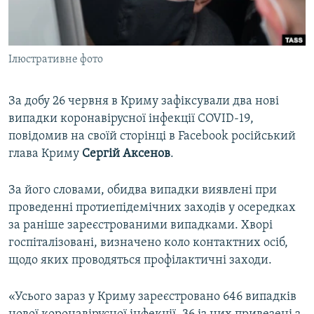
ВІДЕОУРОКИ «ELIFBE»
Русский
СВІДЧЕННЯ ОКУПАЦІЇ
Qırımtatar
Ілюстративне фото
УКРАЇНСЬКА ПРОБЛЕМА КРИМУ
ДОЛУЧАЙСЯ!
ІНФОГРАФІКА
За добу 26 червня в Криму зафіксували два нові
випадки коронавірусної інфекції COVID-19,
повідомив на своїй сторінці в Facebook російський
Усі сайти RFE/RL
глава Криму
Сергій Аксенов
.
За його словами, обидва випадки виявлені при
проведенні протиепідемічних заходів у осередках
за раніше зареєстрованими випадками. Хворі
госпіталізовані, визначено коло контактних осіб,
щодо яких проводяться профілактичні заходи.
«Усього зараз у Криму зареєстровано 646 випадків