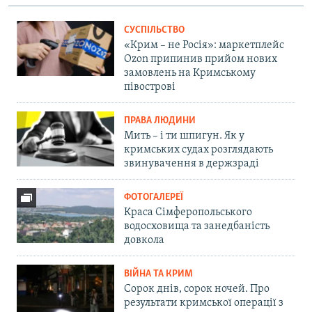
СУСПІЛЬСТВО
«Крим – не Росія»: маркетплейс
Ozon припинив прийом нових
замовлень на Кримському
півострові
ПРАВА ЛЮДИНИ
Мить – і ти шпигун. Як у
кримських судах розглядають
звинувачення в держзраді
ФОТОГАЛЕРЕЇ
Краса Сімферопольського
водосховища та занедбаність
довкола
ВІЙНА ТА КРИМ
Сорок днів, сорок ночей. Про
результати кримської операції з