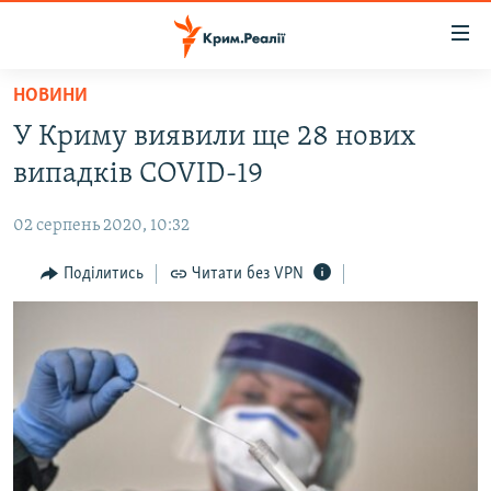
Доступність
посилання
Перейти
НОВИНИ
до
НОВИНИ
У Криму виявили ще 28 нових
основного
ВОДА.КРИМ
матеріалу
випадків COVID-19
ВІДЕО ТА ФОТО
Перейти
до
02 серпень 2020, 10:32
ПОЛІТИКА
основної
БЛОГИ
Поділитись
Читати без VPN
навігації
Перейти
ПОГЛЯД
до
ІНТЕРВ'Ю
пошуку
ВСЕ ЗА ДЕНЬ
СПЕЦПРОЕКТИ
ЯК ОБІЙТИ БЛОКУВАННЯ
ДЕПОРТАЦІЯ