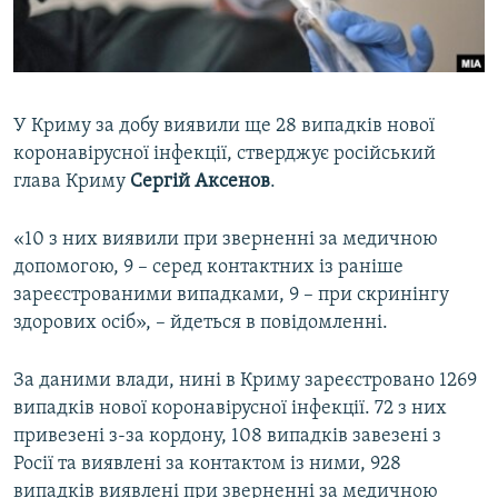
ВІДЕОУРОКИ «ELIFBE»
Русский
СВІДЧЕННЯ ОКУПАЦІЇ
Qırımtatar
УКРАЇНСЬКА ПРОБЛЕМА КРИМУ
У Криму за добу виявили ще 28 випадків нової
ДОЛУЧАЙСЯ!
ІНФОГРАФІКА
коронавірусної інфекції, стверджує російський
глава Криму
Сергій Аксенов
.
«10 з них виявили при зверненні за медичною
Усі сайти RFE/RL
допомогою, 9 – серед контактних із раніше
зареєстрованими випадками, 9 – при скринінгу
здорових осіб», – йдеться в повідомленні.
За даними влади, нині в Криму зареєстровано 1269
випадків нової коронавірусної інфекції. 72 з них
привезені з-за кордону, 108 випадків завезені з
Росії та виявлені за контактом із ними, 928
випадків виявлені при зверненні за медичною