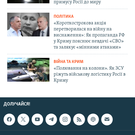
примусу Росії до миру
ПОЛІТИКА
«Короткострокова акція
перетворилася на війну на
виснаження»: Як пропаганда РФ
у Криму пояснює невдачі «СВО»
та залякує «мінними атаками»
ВІЙНА ТА КРИМ
«Полювання на колони». Як ЗСУ
ріжуть військову логістику Росії в
Криму
ДОЛУЧАЙСЯ!