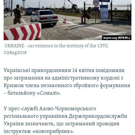
ВІДЕОУРОКИ «ELIFBE»
Русский
СВІДЧЕННЯ ОКУПАЦІЇ
Qırımtatar
УКРАЇНСЬКА ПРОБЛЕМА КРИМУ
ДОЛУЧАЙСЯ!
ІНФОГРАФІКА
UKRAINE - car entrance to the territory of the CPIV,
02Aug2018
Усі сайти RFE/RL
Українські прикордонники 14 квітня повідомили
про затримання на адміністративному кордоні з
Кримом члена незаконного збройного формування
– батальйону «Сомалі».
У прес-службі Азово-Чорноморського
регіонального управління Держприкордонслужби
України зазначають, що затриманий проводив
інструктаж «новоприбулих».