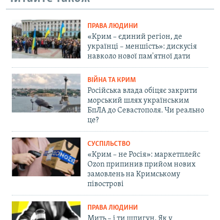
ПРАВА ЛЮДИНИ
«Крим – єдиний регіон, де
українці – меншість»: дискусія
навколо нової пам'ятної дати
ВІЙНА ТА КРИМ
Російська влада обіцяє закрити
морський шлях українським
БпЛА до Севастополя. Чи реально
це?
СУСПІЛЬСТВО
«Крим – не Росія»: маркетплейс
Ozon припинив прийом нових
замовлень на Кримському
півострові
ПРАВА ЛЮДИНИ
Мить – і ти шпигун. Як у