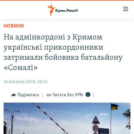
Доступність
посилання
Перейти
НОВИНИ
до
НОВИНИ
На адмінкордоні з Кримом
основного
ВОДА.КРИМ
матеріалу
українські прикордонники
ВІДЕО ТА ФОТО
Перейти
затримали бойовика батальйону
до
ПОЛІТИКА
«Сомалі»
основної
БЛОГИ
навігації
14 квітень 2019, 18:01
Перейти
ПОГЛЯД
до
Поділитись
Читати без VPN
ІНТЕРВ'Ю
пошуку
ВСЕ ЗА ДЕНЬ
СПЕЦПРОЕКТИ
ЯК ОБІЙТИ БЛОКУВАННЯ
ДЕПОРТАЦІЯ