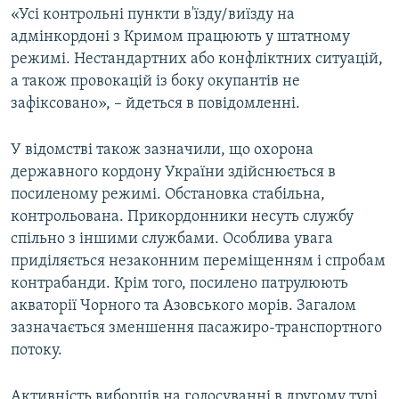
«Усі контрольні пункти в'їзду/виїзду на
адмінкордоні з Кримом працюють у штатному
режимі. Нестандартних або конфліктних ситуацій,
а також провокацій із боку окупантів не
зафіксовано», – йдеться в повідомленні.
У відомстві також зазначили, що охорона
державного кордону України здійснюється в
посиленому режимі. Обстановка стабільна,
контрольована. Прикордонники несуть службу
спільно з іншими службами. Особлива увага
приділяється незаконним переміщенням і спробам
контрабанди. Крім того, посилено патрулюють
акваторії Чорного та Азовського морів. Загалом
зазначається зменшення пасажиро-транспортного
потоку.
Активність виборців на голосуванні в другому турі