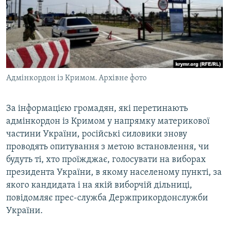
ВІДЕОУРОКИ «ELIFBE»
Русский
СВІДЧЕННЯ ОКУПАЦІЇ
Qırımtatar
УКРАЇНСЬКА ПРОБЛЕМА КРИМУ
ДОЛУЧАЙСЯ!
ІНФОГРАФІКА
Адмінкордон із Кримом. Архівне фото
За інформацією громадян, які перетинають
Усі сайти RFE/RL
адмінкордон із Кримом у напрямку материкової
частини України, російські силовики знову
проводять опитування з метою встановлення, чи
будуть ті, хто проїжджає, голосувати на виборах
президента України, в якому населеному пункті, за
якого кандидата і на якій виборчій дільниці,
повідомляє прес-служба Держприкордонслужби
України.