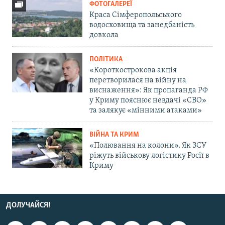
ФОТОГАЛЕРЕЇ
Краса Сімферопольського
водосховища та занедбаність
довкола
ПОЛІТИКА
«Короткострокова акція
перетворилася на війну на
виснаження»: Як пропаганда РФ
у Криму пояснює невдачі «СВО»
та залякує «мінними атаками»
ВІЙНА ТА КРИМ
«Полювання на колони». Як ЗСУ
ріжуть військову логістику Росії в
Криму
ДОЛУЧАЙСЯ!