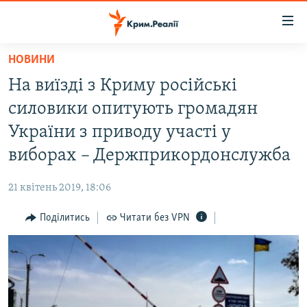
Доступність
посилання
Перейти
НОВИНИ
до
НОВИНИ
На виїзді з Криму російські
основного
ВОДА.КРИМ
матеріалу
силовики опитують громадян
ВІДЕО ТА ФОТО
Перейти
України з приводу участі у
до
ПОЛІТИКА
виборах – Держприкордонслужба
основної
БЛОГИ
навігації
21 квітень 2019, 18:06
Перейти
ПОГЛЯД
до
Поділитись
Читати без VPN
ІНТЕРВ'Ю
пошуку
ВСЕ ЗА ДЕНЬ
СПЕЦПРОЕКТИ
ЯК ОБІЙТИ БЛОКУВАННЯ
ДЕПОРТАЦІЯ