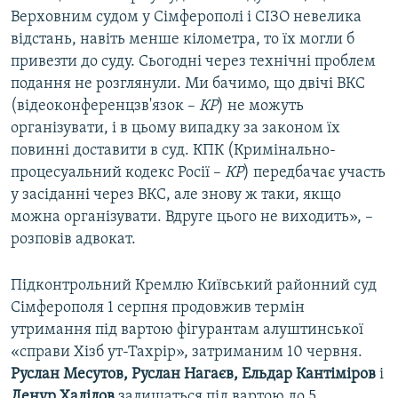
Верховним судом у Сімферополі і СІЗО невелика
відстань, навіть менше кілометра, то їх могли б
привезти до суду. Сьогодні через технічні проблем
подання не розглянули. Ми бачимо, що двічі ВКС
(відеоконференцзв'язок –
КР
) не можуть
організувати, і в цьому випадку за законом їх
повинні доставити в суд. КПК (Кримінально-
процесуальний кодекс Росії –
КР
) передбачає участь
у засіданні через ВКС, але знову ж таки, якщо
можна організувати. Вдруге цього не виходить», –
розповів адвокат.
Підконтрольний Кремлю Київський районний суд
Сімферополя 1 серпня продовжив термін
утримання під вартою фігурантам алуштинської
«справи Хізб ут-Тахрір», затриманим 10 червня.
Руслан Месутов, Руслан Нагаєв, Ельдар Кантіміров
і
Ленур Халілов
залишаться під вартою до 5