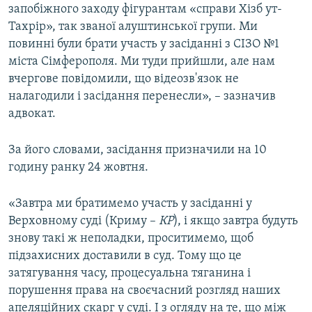
запобіжного заходу фігурантам «справи Хізб ут-
Тахрір», так званої алуштинської групи. Ми
повинні були брати участь у засіданні з СІЗО №1
міста Сімферополя. Ми туди прийшли, але нам
вчергове повідомили, що відеозв'язок не
налагодили і засідання перенесли», – зазначив
адвокат.
За його словами, засідання призначили на 10
годину ранку 24 жовтня.
«Завтра ми братимемо участь у засіданні у
Верховному суді (Криму –
КР
), і якщо завтра будуть
знову такі ж неполадки, проситимемо, щоб
підзахисних доставили в суд. Тому що це
затягування часу, процесуальна тяганина і
порушення права на своєчасний розгляд наших
апеляційних скарг у суді. І з огляду на те, що між