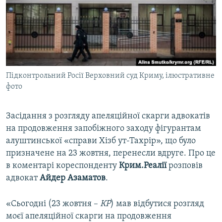
ВІДЕОУРОКИ «ELIFBE»
Русский
СВІДЧЕННЯ ОКУПАЦІЇ
Qırımtatar
УКРАЇНСЬКА ПРОБЛЕМА КРИМУ
ДОЛУЧАЙСЯ!
ІНФОГРАФІКА
Підконтрольний Росії Верховний суд Криму, ілюстративне
фото
Усі сайти RFE/RL
Засідання з розгляду апеляційної скарги адвокатів
на продовження запобіжного заходу фігурантам
алуштинської «справи Хізб ут-Тахрір», що було
призначене на 23 жовтня, перенесли вдруге. Про це
в коментарі кореспонденту
Крим.Реалії
розповів
адвокат
Айдер Азаматов
.
«Сьогодні (23 жовтня –
КР
) мав відбутися розгляд
моєї апеляційної скарги на продовження