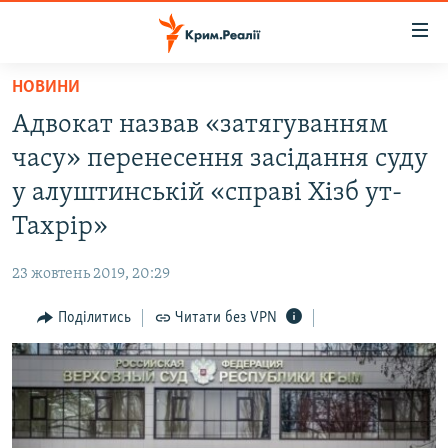
Доступність
посилання
Перейти
НОВИНИ
до
НОВИНИ
Адвокат назвав «затягуванням
основного
ВОДА.КРИМ
матеріалу
часу» перенесення засідання суду
ВІДЕО ТА ФОТО
Перейти
у алуштинській «справі Хізб ут-
до
ПОЛІТИКА
Тахрір»
основної
БЛОГИ
навігації
23 жовтень 2019, 20:29
Перейти
ПОГЛЯД
до
Поділитись
Читати без VPN
ІНТЕРВ'Ю
пошуку
ВСЕ ЗА ДЕНЬ
СПЕЦПРОЕКТИ
ЯК ОБІЙТИ БЛОКУВАННЯ
ДЕПОРТАЦІЯ