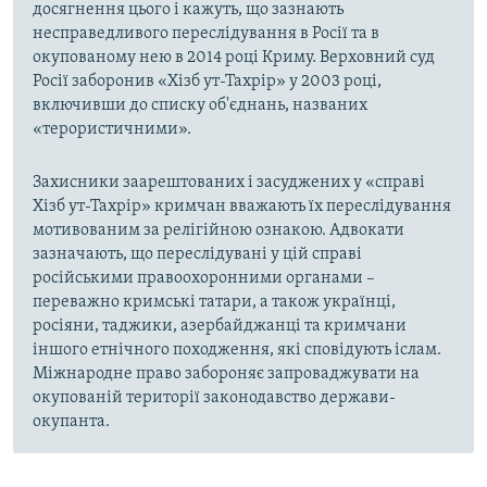
досягнення цього і кажуть, що зазнають
несправедливого переслідування в Росії та в
окупованому нею в 2014 році Криму. Верховний суд
Росії заборонив «Хізб ут-Тахрір» у 2003 році,
включивши до списку об'єднань, названих
«терористичними».
Захисники заарештованих і засуджених у «справі
Хізб ут-Тахрір» кримчан вважають їх переслідування
мотивованим за релігійною ознакою. Адвокати
зазначають, що переслідувані у цій справі
російськими правоохоронними органами –
переважно кримські татари, а також українці,
росіяни, таджики, азербайджанці та кримчани
іншого етнічного походження, які сповідують іслам.
Міжнародне право забороняє запроваджувати на
окупованій території законодавство держави-
окупанта.