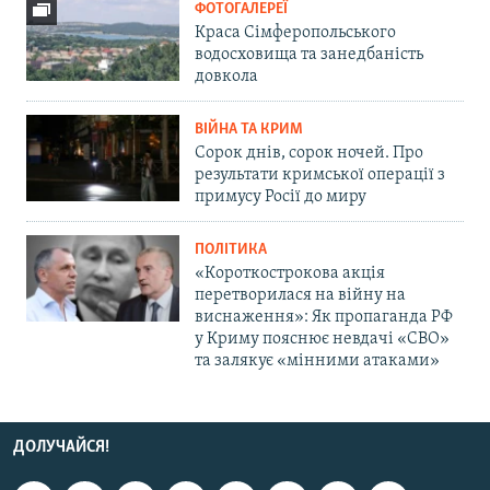
ФОТОГАЛЕРЕЇ
Краса Сімферопольського
водосховища та занедбаність
довкола
ВІЙНА ТА КРИМ
Сорок днів, сорок ночей. Про
результати кримської операції з
примусу Росії до миру
ПОЛІТИКА
«Короткострокова акція
перетворилася на війну на
виснаження»: Як пропаганда РФ
у Криму пояснює невдачі «СВО»
та залякує «мінними атаками»
ДОЛУЧАЙСЯ!