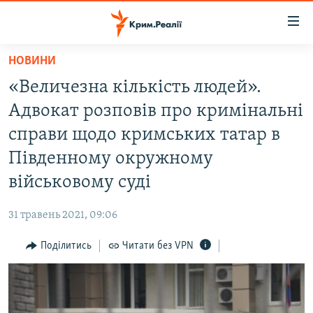
Доступність
посилання
Перейти
НОВИНИ
до
НОВИНИ
«Величезна кількість людей».
основного
ВОДА.КРИМ
матеріалу
Адвокат розповів про кримінальні
ВІДЕО ТА ФОТО
Перейти
справи щодо кримських татар в
до
ПОЛІТИКА
Південному окружному
основної
БЛОГИ
навігації
військовому суді
Перейти
ПОГЛЯД
до
31 травень 2021, 09:06
ІНТЕРВ'Ю
пошуку
Поділитись
Читати без VPN
ВСЕ ЗА ДЕНЬ
СПЕЦПРОЕКТИ
ЯК ОБІЙТИ БЛОКУВАННЯ
ДЕПОРТАЦІЯ