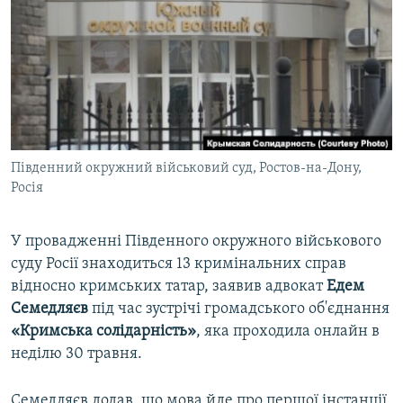
ВІДЕОУРОКИ «ELIFBE»
Русский
СВІДЧЕННЯ ОКУПАЦІЇ
Qırımtatar
УКРАЇНСЬКА ПРОБЛЕМА КРИМУ
ДОЛУЧАЙСЯ!
ІНФОГРАФІКА
Південний окружний військовий суд, Ростов-на-Дону,
Росія
Усі сайти RFE/RL
У провадженні Південного окружного військового
суду Росії знаходиться 13 кримінальних справ
відносно кримських татар, заявив адвокат
Едем
Семедляєв
під час зустрічі громадського об'єднання
«Кримська солідарність»
, яка проходила онлайн в
неділю 30 травня.
Семедляєв додав, що мова йде про першої інстанції,