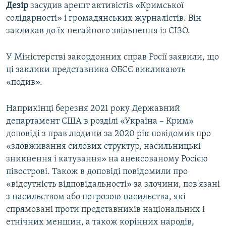
Дезір
засудив арешт активістів «Кримської
солідарності» і громадянських журналістів. Він
закликав до їх негайного звільнення із СІЗО.
У Міністерстві закордонних справ Росії заявили, що
ці заклики представника ОБСЄ викликають
«подив».
Наприкінці березня 2021 року Державний
департамент США в розділі «Україна – Крим»
доповіді з прав людини за 2020 рік повідомив про
«зловживання силових структур, насильницькі
зникнення і катування» на анексованому Росією
півострові. Також в доповіді повідомили про
«відсутність відповідальності» за злочини, пов'язані
з насильством або погрозою насильства, які
спрямовані проти представників національних і
етнічних меншин, а також корінних народів,