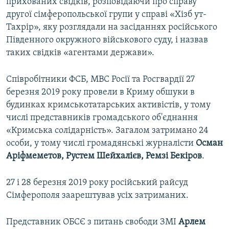
прихованих свідків, розповідаючи про справу
другої сімферопольської групи у справі «Хізб ут-
Тахрір», яку розглядали на засіданнях російського
Південного окружного військового суду, і назвав
таких свідків «агентами держави».
Співробітники ФСБ, МВС Росії та Росгвардії 27
березня 2019 року провели в Криму обшуки в
будинках кримськотатарських активістів, у тому
числі представників громадського об'єднання
«Кримська солідарність». Загалом затримано 24
особи, у тому числі громадянські журналісти
Осман
Аріфмеметов, Рустем Шейхалієв, Ремзі Бекіров
.
27 і 28 березня 2019 року російський райсуд
Сімферополя заарештував усіх затриманих.
Представник ОБСЄ з питань свободи ЗМІ
Арлем