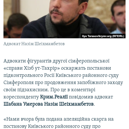
ВІДЕОУРОКИ «ELIFBE»
Русский
СВІДЧЕННЯ ОКУПАЦІЇ
Qırımtatar
УКРАЇНСЬКА ПРОБЛЕМА КРИМУ
ДОЛУЧАЙСЯ!
ІНФОГРАФІКА
Адвокат Назім Шеіхмамбетов
Адвокати фігурантів другої сімферопольської
Усі сайти RFE/RL
«справи Хізб ут-Тахрір» оскаржать постанови
підконтрольного Росії Київського районного суду
Сімферополя про продовження запобіжного заходу
своїм підзахисним. Про це в коментарі
кореспонденту
Крим.Реалії
повідомив адвокат
Шабана Умерова
Назім Шеіхмамбетов
.
«Нами вчора була подана апеляційна скарга на
постанову Київського районного суду про