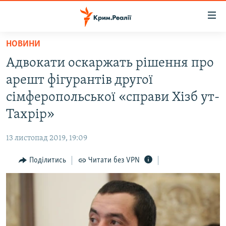
Доступність
посилання
Перейти
НОВИНИ
до
НОВИНИ
Адвокати оскаржать рішення про
основного
ВОДА.КРИМ
матеріалу
арешт фігурантів другої
ВІДЕО ТА ФОТО
Перейти
сімферопольської «справи Хізб ут-
до
ПОЛІТИКА
Тахрір»
основної
БЛОГИ
навігації
13 листопад 2019, 19:09
Перейти
ПОГЛЯД
до
Поділитись
Читати без VPN
ІНТЕРВ'Ю
пошуку
ВСЕ ЗА ДЕНЬ
СПЕЦПРОЕКТИ
ЯК ОБІЙТИ БЛОКУВАННЯ
ДЕПОРТАЦІЯ