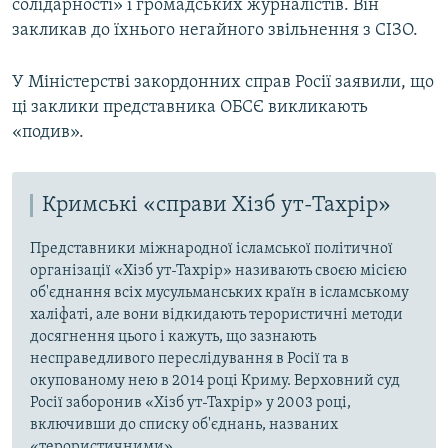
солідарності» і громадських журналістів. Він
закликав до їхнього негайного звільнення з СІЗО.
У Міністерстві закордонних справ Росії заявили, що
ці заклики представника ОБСЄ викликають
«подив».
Кримські «справи Хізб ут-Тахрір»
Представники міжнародної ісламської політичної
організації «Хізб ут-Тахрір» називають своєю місією
об'єднання всіх мусульманських країн в ісламському
халіфаті, але вони відкидають терористичні методи
досягнення цього і кажуть, що зазнають
несправедливого переслідування в Росії та в
окупованому нею в 2014 році Криму. Верховний суд
Росії заборонив «Хізб ут-Тахрір» у 2003 році,
включивши до списку об'єднань, названих
«терористичними».