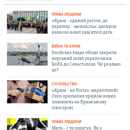
ПРАВА ЛЮДИНИ
«Крим – єдиний регіон, де
українці – меншість»: дискусія
навколо нової пам'ятної дати
ВІЙНА ТА КРИМ
Російська влада обіцяє закрити
морський шлях українським
БпЛА до Севастополя. Чи реально
це?
СУСПІЛЬСТВО
«Крим – не Росія»: маркетплейс
Ozon припинив прийом нових
замовлень на Кримському
півострові
ПРАВА ЛЮДИНИ
Мить – і ти шпигун. Як у