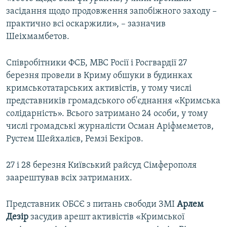
засідання щодо продовження запобіжного заходу –
практично всі оскаржили», – зазначив
Шеіхмамбетов.
Співробітники ФСБ, МВС Росії і Росгвардії 27
березня провели в Криму обшуки в будинках
кримськотатарських активістів, у тому числі
представників громадського об'єднання «Кримська
солідарність». Всього затримано 24 особи, у тому
числі громадські журналісти Осман Аріфмеметов,
Рустем Шейхалієв, Ремзі Бекіров.
27 і 28 березня Київський райсуд Сімферополя
заарештував всіх затриманих.
Представник ОБСЄ з питань свободи ЗМІ
Арлем
Дезір
засудив арешт активістів «Кримської