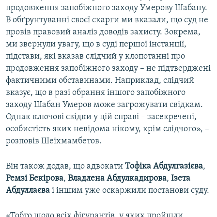
продовження запобіжного заходу Умерову Шабану.
В обґрунтуванні своєї скарги ми вказали, що суд не
провів правовий аналіз доводів захисту. Зокрема,
ми звернули увагу, що в суді першої інстанції,
підстави, які вказав слідчий у клопотанні про
продовження запобіжного заходу – не підтверджені
фактичними обставинами. Наприклад, слідчий
вказує, що в разі обрання іншого запобіжного
заходу Шабан Умеров може загрожувати свідкам.
Однак ключові свідки у цій справі – засекречені,
особистість яких невідома нікому, крім слідчого», –
розповів Шеіхмамбетов.
Він також додав, що адвокати
Тофіка Абдулгазієва
,
Ремзі Бекірова
,
Владлена Абдулкадирова
,
Ізета
Абдуллаєва
і іншим уже оскаржили постанови суду.
«Тобто щодо всіх фігурантів, у яких пройшли