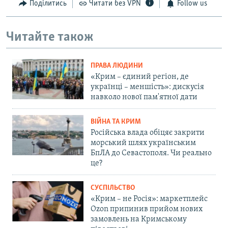
Поділитись
Читати без VPN
Follow us
Читайте також
ПРАВА ЛЮДИНИ
«Крим – єдиний регіон, де
українці – меншість»: дискусія
навколо нової пам'ятної дати
ВІЙНА ТА КРИМ
Російська влада обіцяє закрити
морський шлях українським
БпЛА до Севастополя. Чи реально
це?
СУСПІЛЬСТВО
«Крим – не Росія»: маркетплейс
Ozon припинив прийом нових
замовлень на Кримському