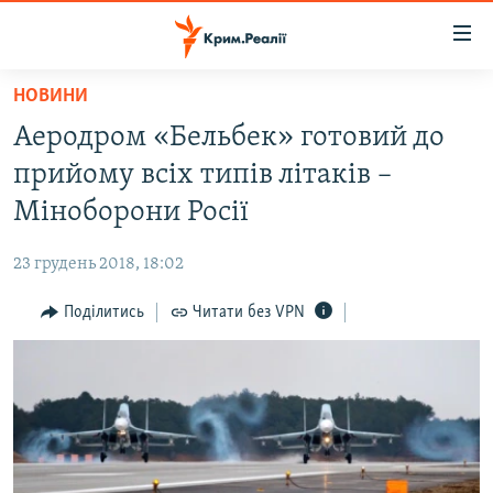
Доступність
посилання
Перейти
НОВИНИ
до
НОВИНИ
Аеродром «Бельбек» готовий до
основного
ВОДА.КРИМ
матеріалу
прийому всіх типів літаків –
ВІДЕО ТА ФОТО
Перейти
Міноборони Росії
до
ПОЛІТИКА
основної
23 грудень 2018, 18:02
БЛОГИ
навігації
Перейти
Поділитись
Читати без VPN
ПОГЛЯД
до
ІНТЕРВ'Ю
пошуку
ВСЕ ЗА ДЕНЬ
СПЕЦПРОЕКТИ
ЯК ОБІЙТИ БЛОКУВАННЯ
ДЕПОРТАЦІЯ