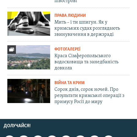
півострові
ПРАВА ЛЮДИНИ
Мить – і ти шпигун. Як у
кримських судах розглядають
звинувачення в держзраді
ФОТОГАЛЕРЕЇ
Краса Сімферопольського
водосховища та занедбаність
довкола
ВІЙНА ТА КРИМ
Сорок днів, сорок ночей. Про
результати кримської операції з
примусу Росії до миру
ДОЛУЧАЙСЯ!