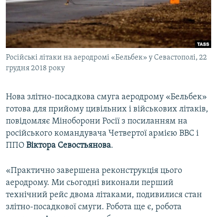
ВІДЕОУРОКИ «ELIFBE»
Русский
СВІДЧЕННЯ ОКУПАЦІЇ
Qırımtatar
УКРАЇНСЬКА ПРОБЛЕМА КРИМУ
Російські літаки на аеродромі «Бельбек» у Севастополі, 22
ДОЛУЧАЙСЯ!
ІНФОГРАФІКА
грудня 2018 року
Нова злітно-посадкова смуга аеродрому «Бельбек»
Усі сайти RFE/RL
готова для прийому цивільних і військових літаків,
повідомляє Міноборони Росії з посиланням на
російського командувача Четвертої армією ВВС і
ППО
Віктора Севостьянова
.
«Практично завершена реконструкція цього
аеродрому. Ми сьогодні виконали перший
технічний рейс двома літаками, подивилися стан
злітно-посадкової смуги. Робота ще є, робота