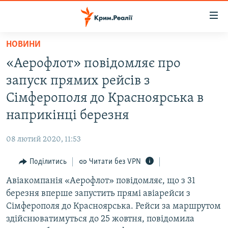
Доступність
посилання
Перейти
НОВИНИ
до
НОВИНИ
«Аерофлот» повідомляє про
основного
ВОДА.КРИМ
матеріалу
запуск прямих рейсів з
ВІДЕО ТА ФОТО
Перейти
Сімферополя до Красноярська в
до
ПОЛІТИКА
наприкінці березня
основної
БЛОГИ
навігації
08 лютий 2020, 11:53
Перейти
ПОГЛЯД
до
Поділитись
Читати без VPN
ІНТЕРВ'Ю
пошуку
Авіакомпанія «Аерофлот» повідомляє, що з 31
ВСЕ ЗА ДЕНЬ
березня вперше запустить прямі авіарейси з
СПЕЦПРОЕКТИ
Сімферополя до Красноярська. Рейси за маршрутом
здійснюватимуться до 25 жовтня, повідомила
ЯК ОБІЙТИ БЛОКУВАННЯ
ДЕПОРТАЦІЯ