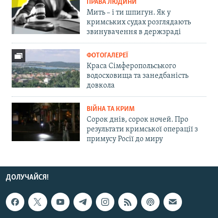
ПРАВА ЛЮДИНИ
Мить – і ти шпигун. Як у
кримських судах розглядають
звинувачення в держзраді
ФОТОГАЛЕРЕЇ
Краса Сімферопольського
водосховища та занедбаність
довкола
ВІЙНА ТА КРИМ
Сорок днів, сорок ночей. Про
результати кримської операції з
примусу Росії до миру
ДОЛУЧАЙСЯ!