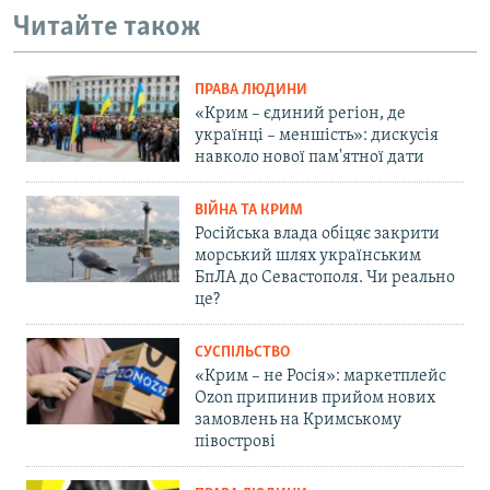
Читайте також
ПРАВА ЛЮДИНИ
«Крим – єдиний регіон, де
українці – меншість»: дискусія
навколо нової пам'ятної дати
ВІЙНА ТА КРИМ
Російська влада обіцяє закрити
морський шлях українським
БпЛА до Севастополя. Чи реально
це?
СУСПІЛЬСТВО
«Крим – не Росія»: маркетплейс
Ozon припинив прийом нових
замовлень на Кримському
півострові