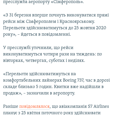
пресслужба аеропорту «Сімферополь».
ВІДЕОУРОКИ «ELIFBE»
Русский
СВІДЧЕННЯ ОКУПАЦІЇ
«З 31 березня вперше почнуть виконуватися прямі
Qırımtatar
рейси між Сімферополем і Красноярському.
УКРАЇНСЬКА ПРОБЛЕМА КРИМУ
Перельоти здійснюватимуться до 25 жовтня 2020
ДОЛУЧАЙСЯ!
ІНФОГРАФІКА
року», – йдеться в повідомленні.
У пресслужбі уточнили, що рейси
виконуватимуться чотири рази на тиждень: по
Усі сайти RFE/RL
вівторках, четвергах, суботах і неділях.
«Перельоти здійснюватимуться на
комфортабельних лайнерах Boeing 737, час в дорозі
складе близько 5 годин. Квитки вже надійшли в
продаж», – зазначили в аеропорту.
Раніше
повідомлялося
, що авіакомпанія S7 Airlines
планує з 25 квітня поточного року здійснювати