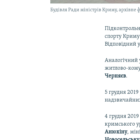
Будівля Ради міністрів Криму, архівне 
Підконтрольн
спорту Крим
Відповідний у
Аналогічний у
житлово-кому
Черняєв
.
5 грудня 201
надзвичайних
4 грудня 2019
кримського у
Анюхіну
, мі
Новосельську