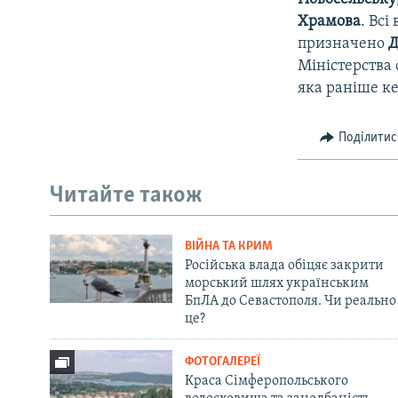
Храмова
. Вс
призначено
Д
Міністерства
яка раніше к
Поділитис
Читайте також
ВІЙНА ТА КРИМ
Російська влада обіцяє закрити
морський шлях українським
БпЛА до Севастополя. Чи реально
це?
ФОТОГАЛЕРЕЇ
Краса Сімферопольського