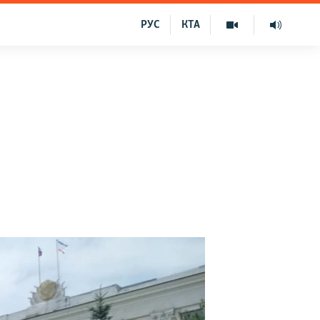
РУС
КТА