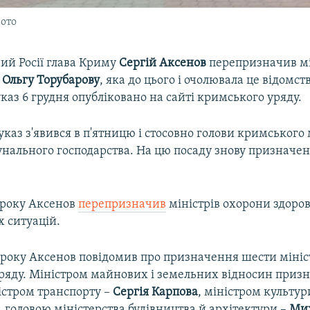
фото
ий Росії глава Криму
Сергій Аксенов
перепризначив м
у
Ольгу Торубарову
, яка до цього і очолювала це відомств
каз 6 грудня опубліковано на сайті кримського уряду.
каз з'явився в п'ятницю і стосовно голови кримського 
нального господарства. На цю посаду знову призначе
9 року Аксенов
перепризначив
міністрів охорони здоров
 ситуацій.
 року Аксенов повідомив про призначення шести мініс
ряду. Міністром майнових і земельних відносин приз
ністром транспорту –
Сергія Карпова
, міністром культур
, головою міністерства будівництва й архітектури –
Ми