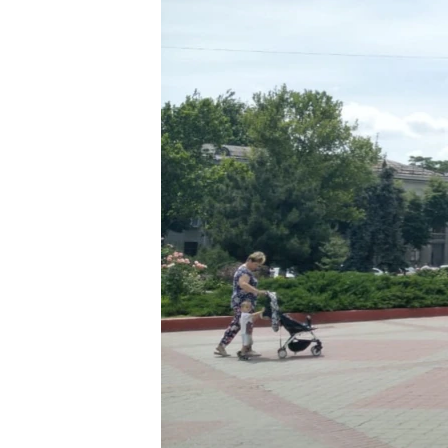
ВІДЕОУРОКИ «ELIFBE»
СВІДЧЕННЯ ОКУПАЦІЇ
УКРАЇНСЬКА ПРОБЛЕМА КРИМУ
ІНФОГРАФІКА