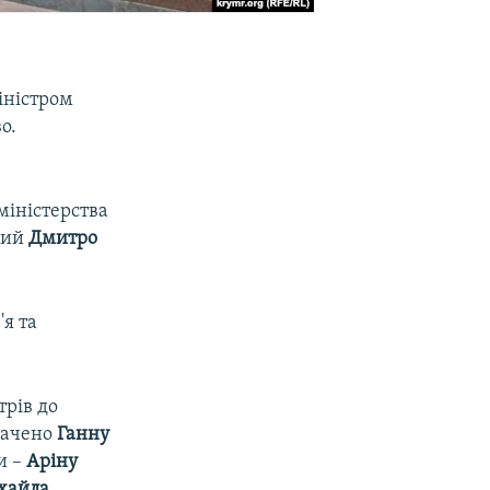
іністром
о.
міністерства
ний
Дмитро
'я та
трів до
начено
Ганну
и –
Аріну
хайла