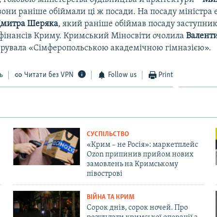
і вони раніше обіймали ці ж посади. На посаду міністра
митра Шеряка
, який раніше обіймав посаду заступни
 фінансів Криму. Кримський Міносвіти очолила
Валент
ерувала «Сімферопольською академічною гімназією».
ь
Читати без VPN
Follow us
Print
СУСПІЛЬСТВО
«Крим – не Росія»: маркетплейс
Ozon припинив прийом нових
замовлень на Кримському
півострові
ВІЙНА ТА КРИМ
Сорок днів, сорок ночей. Про