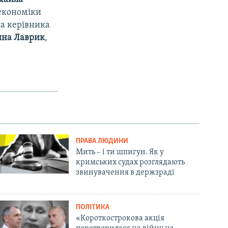
 економіки
ка керівника
ина Лаврик
,
ПРАВА ЛЮДИНИ
Мить – і ти шпигун. Як у
кримських судах розглядають
звинувачення в держзраді
ПОЛІТИКА
«Короткострокова акція