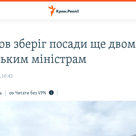
ов зберіг посади ще двом
ьким міністрам
 10:43
ь
Читати без VPN