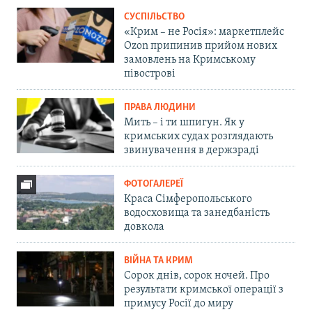
СУСПІЛЬСТВО
«Крим – не Росія»: маркетплейс
Ozon припинив прийом нових
замовлень на Кримському
півострові
ПРАВА ЛЮДИНИ
Мить – і ти шпигун. Як у
кримських судах розглядають
звинувачення в держзраді
ФОТОГАЛЕРЕЇ
Краса Сімферопольського
водосховища та занедбаність
довкола
ВІЙНА ТА КРИМ
Сорок днів, сорок ночей. Про
результати кримської операції з
примусу Росії до миру