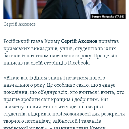
ВІДЕОУРОКИ «ELIFBE»
Русский
СВІДЧЕННЯ ОКУПАЦІЇ
Qırımtatar
Сергій Аксенов
УКРАЇНСЬКА ПРОБЛЕМА КРИМУ
ДОЛУЧАЙСЯ!
ІНФОГРАФІКА
Російський глава Криму
Сергій
Аксенов
привітав
кримських викладачів, учнів, студентів та їхніх
батьків із початком навчального року. Про це він
Усі сайти RFE/RL
написав на своїй сторінці в Facebook.
«Вітаю вас із Днем знань і початком нового
навчального року. Це особливе свято, що з'єднує
покоління, що об'єднує всіх, хто вчиться і вчить, хто
прагне зробити світ кращим і добрішим. Він
знаменує новий етап життя для школярів і
студентів, відкриває нові можливості для розкриття
творчого потенціалу, здібностей і талантів
учнівської молоді», – зазначив глава Криму.