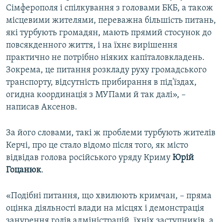
Сімферополя і спілкування з головами БКБ, а також
місцевими жителями, переважна більшість питань,
які турбують громадян, мають прямий стосунок до
повсякденного життя, і на їхнє вирішення
практично не потрібно ніяких капіталовкладень.
Зокрема, це питання розкладу руху громадського
транспорту, відсутність прибирання в під'їздах,
огидна координація з МУПами й так далі», –
написав Аксенов.
За його словами, такі ж проблеми турбують жителів
Керчі, про це стало відомо після того, як місто
відвідав голова російського уряду Криму
Юрій
Гоцанюк
.
«Подібні питання, що хвилюють кримчан, – пряма
оцінка діяльності влади на місцях і демонстрація
занурення голів адміністрацій, їхніх заступників, а