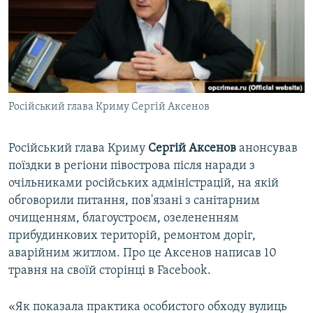
ВІДЕОУРОКИ «ELIFBE»
Русский
СВІДЧЕННЯ ОКУПАЦІЇ
Qırımtatar
УКРАЇНСЬКА ПРОБЛЕМА КРИМУ
ДОЛУЧАЙСЯ!
ІНФОГРАФІКА
Російський глава Криму Сергій Аксенов
Російський глава Криму
Сергій Аксенов
анонсував
Усі сайти RFE/RL
поїздки в регіони півострова після наради з
очільниками російських адміністрацій, на якій
обговорили питання, пов'язані з санітарним
очищенням, благоустроєм, озелененням
прибудинкових територій, ремонтом доріг,
аварійним житлом. Про це Аксенов написав 10
травня на своїй сторінці в Facebook.
«Як показала практика особистого обходу вулиць