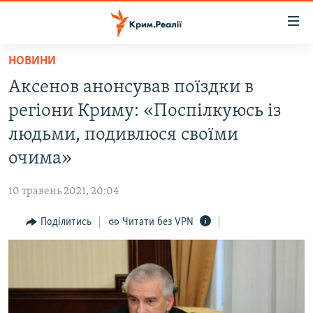
Доступність
посилання
Перейти
НОВИНИ
до
НОВИНИ
Аксенов анонсував поїздки в
основного
ВОДА.КРИМ
матеріалу
регіони Криму: «Поспілкуюсь із
ВІДЕО ТА ФОТО
Перейти
людьми, подивлюся своїми
до
ПОЛІТИКА
очима»
основної
БЛОГИ
навігації
10 травень 2021, 20:04
Перейти
ПОГЛЯД
до
Поділитись
Читати без VPN
ІНТЕРВ'Ю
пошуку
ВСЕ ЗА ДЕНЬ
СПЕЦПРОЕКТИ
ЯК ОБІЙТИ БЛОКУВАННЯ
ДЕПОРТАЦІЯ