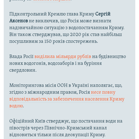
Підконтрольний Кремлю глава Криму
Сергій
Аксенов
не виключив, що Росія може визнати
надзвичайною ситуацію з водопостачанням Криму.
Він також стверджував, що 2020 рік став найбільш
посушливим за 150 років спостережень.
Влада Росії
виділила мільярди рублів
на будівництво
нових водогонів, водозаборів і на буріння
свердловин.
Моніторингова місія ООН в Україні наполягає, що,
згідно з міжнародним правом, Росія
несе повну
відповідальність за забезпечення населення Криму
водою
.
Офіційний Київ стверджує, що постачання води на
півострів через Північно-Кримський канал
відновиться тільки після деокупації Криму.