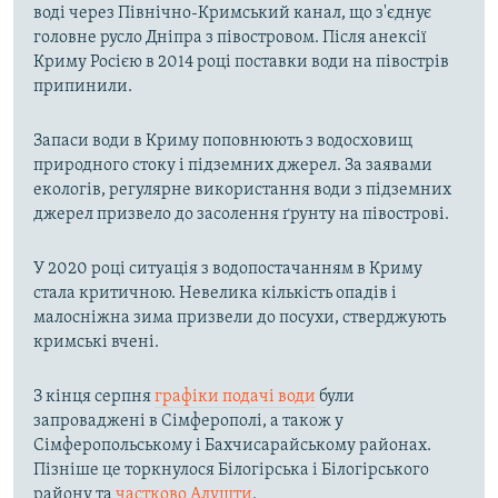
воді через Північно-Кримський канал, що з'єднує
головне русло Дніпра з півостровом. Після анексії
Криму Росією в 2014 році поставки води на півострів
припинили.
Запаси води в Криму поповнюють з водосховищ
природного стоку і підземних джерел. За заявами
екологів, регулярне використання води з підземних
джерел призвело до засолення ґрунту на півострові.
У 2020 році ситуація з водопостачанням в Криму
стала критичною. Невелика кількість опадів і
малосніжна зима призвели до посухи, стверджують
кримські вчені.
З кінця серпня
графіки подачі води
були
запроваджені в Сімферополі, а також у
Сімферопольському і Бахчисарайському районах.
Пізніше це торкнулося Білогірська і Білогірського
району та
частково Алушти
.