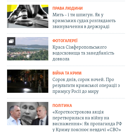
ПРАВА ЛЮДИНИ
Мить – і ти шпигун. Як у
кримських судах розглядають
звинувачення в держзраді
ФОТОГАЛЕРЕЇ
Краса Сімферопольського
водосховища та занедбаність
довкола
ВІЙНА ТА КРИМ
Сорок днів, сорок ночей. Про
результати кримської операції з
примусу Росії до миру
ПОЛІТИКА
«Короткострокова акція
перетворилася на війну на
виснаження»: Як пропаганда РФ
у Криму пояснює невдачі «СВО»