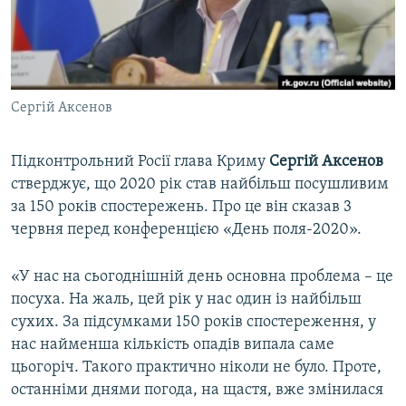
ВІДЕОУРОКИ «ELIFBE»
Русский
СВІДЧЕННЯ ОКУПАЦІЇ
Qırımtatar
УКРАЇНСЬКА ПРОБЛЕМА КРИМУ
Сергій Аксенов
ДОЛУЧАЙСЯ!
ІНФОГРАФІКА
Підконтрольний Росії глава Криму
Сергій Аксенов
стверджує, що 2020 рік став найбільш посушливим
Усі сайти RFE/RL
за 150 років спостережень. Про це він сказав 3
червня перед конференцією «День поля-2020».
«У нас на сьогоднішній день основна проблема – це
посуха. На жаль, цей рік у нас один із найбільш
сухих. За підсумками 150 років спостереження, у
нас найменша кількість опадів випала саме
цьогоріч. Такого практично ніколи не було. Проте,
останніми днями погода, на щастя, вже змінилася