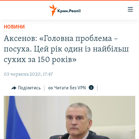
Доступність
посилання
Перейти
НОВИНИ
до
НОВИНИ
Аксенов: «Головна проблема –
основного
ВОДА.КРИМ
матеріалу
посуха. Цей рік один із найбільш
ВІДЕО ТА ФОТО
Перейти
сухих за 150 років»
до
ПОЛІТИКА
основної
03 червень 2020, 17:47
БЛОГИ
навігації
Перейти
Поділитись
Читати без VPN
ПОГЛЯД
до
ІНТЕРВ'Ю
пошуку
ВСЕ ЗА ДЕНЬ
СПЕЦПРОЕКТИ
ЯК ОБІЙТИ БЛОКУВАННЯ
ДЕПОРТАЦІЯ