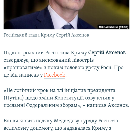
ВІДЕОУРОКИ «ELIFBE»
Русский
СВІДЧЕННЯ ОКУПАЦІЇ
Qırımtatar
УКРАЇНСЬКА ПРОБЛЕМА КРИМУ
Російський глава Криму Сергій Аксенов
ДОЛУЧАЙСЯ!
ІНФОГРАФІКА
Підконтрольний Росії глава Криму
Сергій Аксенов
стверджує, що анексований півострів
Усі сайти RFE/RL
«працюватиме» з новим головою уряду Росії. Про
це він написав у
Facebook
.
«Це логічний крок на тлі ініціатив президента
(Путіна) щодо зміни Конституції, озвучених у
посланні Федеральним зборам», – написав Аксенов.
Він висловив подяку Медведєву і уряду Росії «за
величезну допомогу, що надавалася Криму з