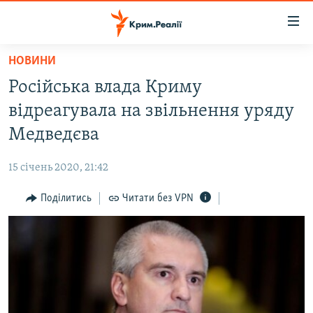
Доступність
посилання
Перейти
НОВИНИ
до
НОВИНИ
Російська влада Криму
основного
ВОДА.КРИМ
матеріалу
відреагувала на звільнення уряду
ВІДЕО ТА ФОТО
Перейти
Медведєва
до
ПОЛІТИКА
основної
15 січень 2020, 21:42
БЛОГИ
навігації
Перейти
Поділитись
Читати без VPN
ПОГЛЯД
до
ІНТЕРВ'Ю
пошуку
ВСЕ ЗА ДЕНЬ
СПЕЦПРОЕКТИ
ЯК ОБІЙТИ БЛОКУВАННЯ
ДЕПОРТАЦІЯ