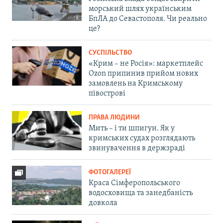
морський шлях українським
БпЛА до Севастополя. Чи реально
це?
СУСПІЛЬСТВО
«Крим – не Росія»: маркетплейс
Ozon припинив прийом нових
замовлень на Кримському
півострові
ПРАВА ЛЮДИНИ
Мить – і ти шпигун. Як у
кримських судах розглядають
звинувачення в держзраді
ФОТОГАЛЕРЕЇ
Краса Сімферопольського
водосховища та занедбаність
довкола