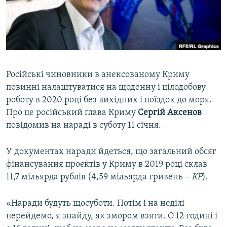
ВІДЕОУРОКИ «ELIFBE»
Русский
СВІДЧЕННЯ ОКУПАЦІЇ
Qırımtatar
УКРАЇНСЬКА ПРОБЛЕМА КРИМУ
ДОЛУЧАЙСЯ!
ІНФОГРАФІКА
Російські чиновники в анексованому Криму
повинні налаштуватися на щоденну і цілодобову
роботу в 2020 році без вихідних і поїздок до моря.
Усі сайти RFE/RL
Про це російський глава Криму
Сергій Аксенов
повідомив на нараді в суботу 11 січня.
У документах наради йдеться, що загальний обсяг
фінансування проєктів у Криму в 2019 році склав
11,7 мільярда рублів (4,59 мільярда гривень –
КР
).
«Наради будуть щосуботи. Потім і на неділі
перейдемо, я знайду, як змором взяти. О 12 годині і