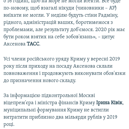
о 16 годині, щоб на море не могли втекти. Все буде
по-новому, щоб взагалі нікуди (чиновники –
КР
)
виїхати не могли. У неділю будуть стіни Радміну,
рідного, адміністрацій ваших, боротимемося з
проблемами, але результату доб'ємося. 2020 рік має
бути роком взятих на себе зобов'язань», – цитує
Аксенова
ТАСС
.
Усі члени російського уряду Криму у вересні 2019
року після приходу на посаду Аксенова склали
повноваження і продовжують виконувати обов'язки
до призначення нового складу.
За інформацією підконтрольної Москві
віцепрем'єра і міністра фінансів Криму
Ірина Ківік
,
муніципальні формування Криму не встигли
витратити приблизно два мільярди рублів у 2019
році.