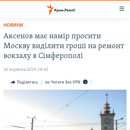
Доступність
посилання
Перейти
НОВИНИ
до
НОВИНИ
Аксенов має намір просити
основного
ВОДА.КРИМ
матеріалу
Москву виділити гроші на ремонт
ВІДЕО ТА ФОТО
Перейти
вокзалу в Сімферополі
до
ПОЛІТИКА
основної
18 червень 2019, 18:42
БЛОГИ
навігації
Перейти
Поділитись
Читати без VPN
ПОГЛЯД
до
ІНТЕРВ'Ю
пошуку
ВСЕ ЗА ДЕНЬ
СПЕЦПРОЕКТИ
ЯК ОБІЙТИ БЛОКУВАННЯ
ДЕПОРТАЦІЯ