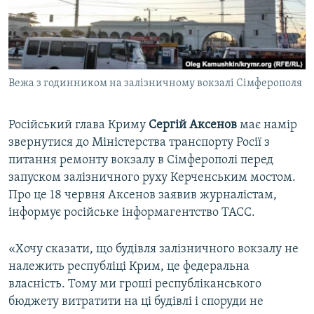
ВІДЕОУРОКИ «ELIFBE»
Русский
СВІДЧЕННЯ ОКУПАЦІЇ
Qırımtatar
УКРАЇНСЬКА ПРОБЛЕМА КРИМУ
Вежа з годинником на залізничному вокзалі Сімферополя
ДОЛУЧАЙСЯ!
ІНФОГРАФІКА
Російський глава Криму
Сергій
Аксенов
має намір
звернутися до Міністерства транспорту Росії з
Усі сайти RFE/RL
питання ремонту вокзалу в Сімферополі перед
запуском залізничного руху Керченським мостом.
Про це 18 червня Аксенов заявив журналістам,
інформує російське інформагентство ТАСС.
«Хочу сказати, що будівля залізничного вокзалу не
належить республіці Крим, це федеральна
власність. Тому ми гроші республіканського
бюджету витратити на ці будівлі і споруди не