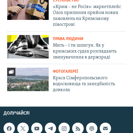
СУСПІЛЬСТВО
«Крим – не Росія»: маркетплейс
Ozon припинив прийом нових
замовлень на Кримському
півострові
ПРАВА ЛЮДИНИ
Мить – і ти шпигун. Як у
кримських судах розглядають
звинувачення в держзраді
ФОТОГАЛЕРЕЇ
Краса Сімферопольського
водосховища та занедбаність
довкола
ДОЛУЧАЙСЯ!