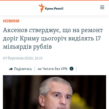
Доступність
посилання
Перейти
НОВИНИ
до
НОВИНИ
Аксенов стверджує, що на ремонт
основного
ВОДА.КРИМ
матеріалу
доріг Криму цьогоріч виділять 17
ВІДЕО ТА ФОТО
Перейти
мільярдів рублів
до
ПОЛІТИКА
основної
07 березень 2020, 21:15
БЛОГИ
навігації
Перейти
Поділитись
Читати без VPN
ПОГЛЯД
до
ІНТЕРВ'Ю
пошуку
ВСЕ ЗА ДЕНЬ
СПЕЦПРОЕКТИ
ЯК ОБІЙТИ БЛОКУВАННЯ
ДЕПОРТАЦІЯ