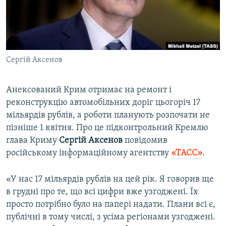
ВІДЕОУРОКИ «ELIFBE»
Русский
СВІДЧЕННЯ ОКУПАЦІЇ
Qırımtatar
УКРАЇНСЬКА ПРОБЛЕМА КРИМУ
Сергій Аксенов
ДОЛУЧАЙСЯ!
ІНФОГРАФІКА
Анексований Крим отримає на ремонт і
реконструкцію автомобільних доріг цьогоріч 17
Усі сайти RFE/RL
мільярдів рублів, а роботи планують розпочати не
пізніше 1 квітня. Про це підконтрольний Кремлю
глава Криму
Сергій Аксенов
повідомив
російському інформаційному агентству
«ТАСС»
.
«У нас 17 мільярдів рублів на цей рік. Я говорив ще
в грудні про те, що всі цифри вже узгоджені. Їх
просто потрібно було на папері надати. Плани всі є,
публічні в тому числі, з усіма регіонами узгоджені.