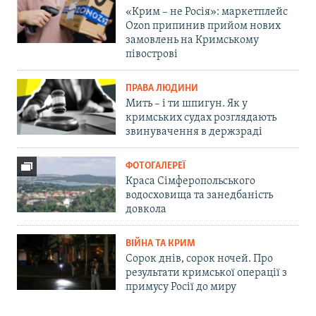
«Крим – не Росія»: маркетплейс
Ozon припинив прийом нових
замовлень на Кримському
півострові
ПРАВА ЛЮДИНИ
Мить – і ти шпигун. Як у
кримських судах розглядають
звинувачення в держзраді
ФОТОГАЛЕРЕЇ
Краса Сімферопольського
водосховища та занедбаність
довкола
ВІЙНА ТА КРИМ
Сорок днів, сорок ночей. Про
результати кримської операції з
примусу Росії до миру