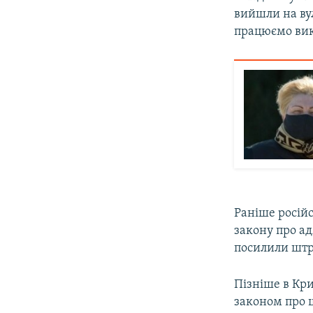
вийшли на вул
працюємо вик
Раніше росій
закону про ад
посилили штр
Пізніше в Кри
законом про 