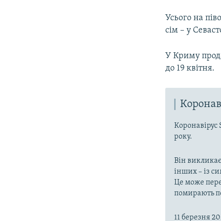
Усього на пів
сім – у Севаст
У Криму продо
до 19 квітня.
Коронав
Коронавірус 
року.
Він викликає
інших – із с
Це може пере
помирають пе
11 березня 2