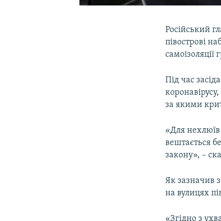
Російський г
півострові н
самоізоляції 
Під час засі
коронавірусу,
за якими кри
«Для нехлюїв
вештається бе
закону», – ск
Як зазначив з
на вулицях пі
«Згідно з ухв