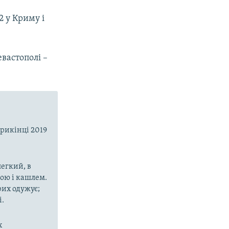
2 у Криму і
вастополі –
прикінці 2019
егкий, в
рою і кашлем.
рих одужує;
і.
х