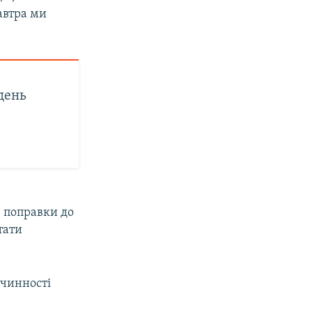
завтра ми
день
 поправки до
тати
 чинності