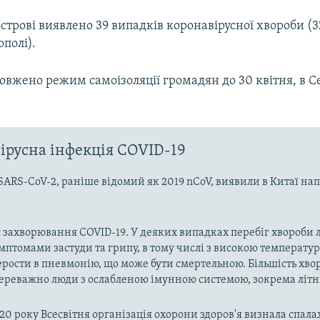
острові виявлено 39 випадків коронавірусної хвороби (3
ополі).
вжено режим самоізоляції громадян до 30 квітня, в Се
ірусна інфекція COVID-19
SARS-CoV-2, раніше відомий як 2019 nCoV, виявили в Китаї на
 захворювання COVID-19. У деяких випадках перебіг хвороби л
имптомами застуди та грипу, в тому числі з високою температу
рости в пневмонію, що може бути смертельною. Більшість хво
реважно люди з ослабленою імунною системою, зокрема літн
020 року Всесвітня організація охорони здоров'я визнала спала