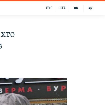
РУС
КТА
 хто
в