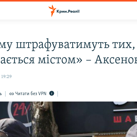
му штрафуватимуть тих,
ається містом» – Аксено
 19:29
ь
Читати без VPN