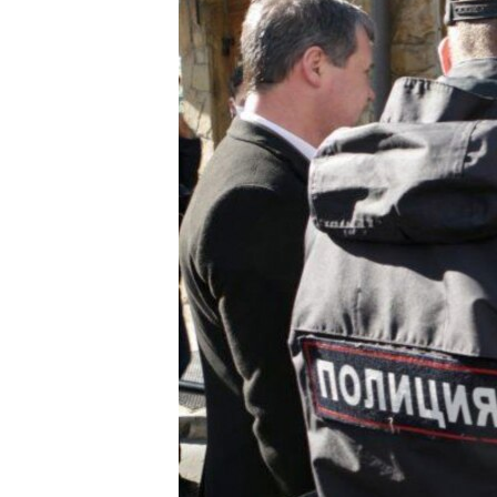
ВІДЕОУРОКИ «ELIFBE»
СВІДЧЕННЯ ОКУПАЦІЇ
УКРАЇНСЬКА ПРОБЛЕМА КРИМУ
ІНФОГРАФІКА