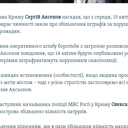
лава Криму
Сергій Аксенов
нагадав, що з середи, 15 кві
абирає чинності закон про збільшення штрафів за пор
громадян.
дання оперативного штабу боротьби з загрозою розпов
 Аксенов повідомив, що 14 квітня будуть опубліковані 
теріями штрафуватимуть порушників самоізоляції.
 швидке встановлення (особистості), якщо людина про
з мети містом – тоді з усією строгістю застосовуємо всі
азав Аксьонов.
аступник начальника поліції МВС Росії у Криму
Олекса
вострова збільшено кількість патрулів.
аленим рішенням, ми в рази збільшили кількість наряді