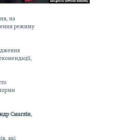
тня, на
ушення режиму
сюдження
рекомендації,
сто
 норми
ндр Смаглін
,
в, які