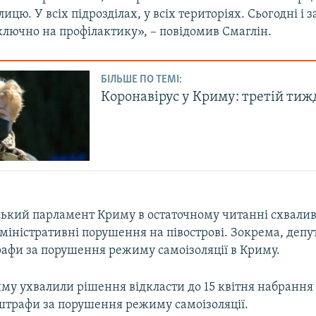
ицю. У всіх підрозділах, у всіх територіях. Сьогодні і 
лючно на профілактику», – повідомив Смаглін.
БІЛЬШЕ ПО ТЕМІ:
Коронавірус у Криму: третій тиж
ський парламент Криму в остаточному читанні схвалив
міністративні порушення на півострові. Зокрема, депу
афи за порушення режиму самоізоляції в Криму.
му ухвалили рішення відкласти до 15 квітня набрання
штрафи за порушення режиму самоізоляції.