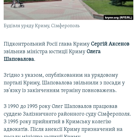
ВІДЕОУРОКИ «ELIFBE»
Русский
СВІДЧЕННЯ ОКУПАЦІЇ
Qırımtatar
Будівля уряду Криму, Сімферополь
УКРАЇНСЬКА ПРОБЛЕМА КРИМУ
ДОЛУЧАЙСЯ!
ІНФОГРАФІКА
Підконтрольний Росії глава Криму
Сергій Аксенов
звільнив міністра юстиції Криму
Олега
Шаповалова
.
Усі сайти RFE/RL
Згідно з указом, опублікованим на урядовому
порталі Криму, Шаповалова звільнили з посади у
зв'язку із закінченням терміну повноважень.
З 1990 до 1995 року Олег Шаповалов працював
суддею Залізничного районного суду Сімферополя.
З 1995 року прийнятий в Кримську колегію
адвокатів. Після анексії Криму призначений на