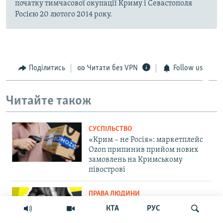
початку тимчасової окупації Криму і Севастополя
Росією 20 лютого 2014 року.
Поділитись
Читати без VPN
Follow us
Читайте також
СУСПІЛЬСТВО
«Крим – не Росія»: маркетплейс
Ozon припинив прийом нових
замовлень на Кримському
півострові
ПРАВА ЛЮДИНИ
Мить – і ти шпигун. Як у
КТА
РУС
кримських судах розглядають