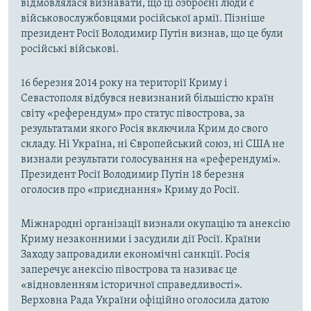
відмовлялася визнавати, що ці озброєні люди є
військовослужбовцями російської армії. Пізніше
президент Росії Володимир Путін визнав, що це були
російські військові.
16 березня 2014 року на території Криму і
Севастополя відбувся невизнаний більшістю країн
світу «референдум» про статус півострова, за
результатами якого Росія включила Крим до свого
складу. Ні Україна, ні Європейський союз, ні США не
визнали результати голосування на «референдумі».
Президент Росії Володимир Путін 18 березня
оголосив про «приєднання» Криму до Росії.
Міжнародні організації визнали окупацію та анексію
Криму незаконними і засудили дії Росії. Країни
Заходу запровадили економічні санкції. Росія
заперечує анексію півострова та називає це
«відновленням історичної справедливості».
Верховна Рада України офіційно оголосила датою