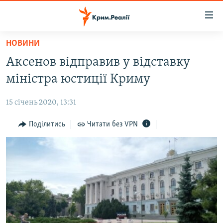
Доступність
посилання
Перейти
НОВИНИ
до
НОВИНИ
Аксенов відправив у відставку
основного
ВОДА.КРИМ
матеріалу
міністра юстиції Криму
ВІДЕО ТА ФОТО
Перейти
до
15 січень 2020, 13:31
ПОЛІТИКА
основної
БЛОГИ
Поділитись
Читати без VPN
навігації
Перейти
ПОГЛЯД
до
ІНТЕРВ'Ю
пошуку
ВСЕ ЗА ДЕНЬ
СПЕЦПРОЕКТИ
ЯК ОБІЙТИ БЛОКУВАННЯ
ДЕПОРТАЦІЯ