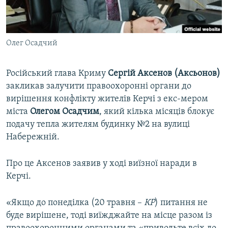
ВІДЕОУРОКИ «ELIFBE»
Русский
СВІДЧЕННЯ ОКУПАЦІЇ
Qırımtatar
Олег Осадчий
УКРАЇНСЬКА ПРОБЛЕМА КРИМУ
ДОЛУЧАЙСЯ!
ІНФОГРАФІКА
Російський глава Криму
Сергій Аксенов (Аксьонов)
закликав залучити правоохоронні органи до
вирішення конфлікту жителів Керчі з екс-мером
Усі сайти RFE/RL
міста
Олегом
Осадчим
, який кілька місяців блокує
подачу тепла жителям будинку №2 на вулиці
Набережній.
Про це Аксенов заявив у ході виїзної наради в
Керчі.
«Якщо до понеділка (20 травня –
КР
) питання не
буде вирішене, тоді виїжджайте на місце разом із