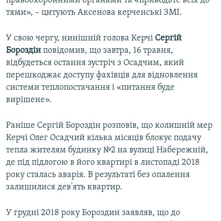
правоохоронними органами та «приводьте всіх до
тями», – цитують Аксенова керченські ЗМІ.
У свою чергу, нинішній голова Керчі
Сергій
Бороздін
повідомив, що завтра, 16 травня,
відбудеться остання зустріч з Осадчим, який
перешкоджає доступу фахівців для відновлення
системи теплопостачання і «питання буде
вирішене».
Раніше Сергій Бороздін розповів, що колишній мер
Керчі Олег Осадчий кілька місяців блокує подачу
тепла жителям будинку №2 на вулиці Набережній,
де під підлогою в його квартирі в листопаді 2018
року сталась аварія. В результаті без опалення
залишилися дев'ять квартир.
У грудні 2018 року Бороздин заявляв, що до