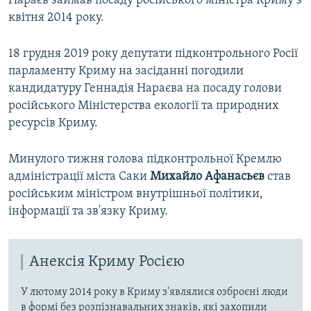
Нараєв займав посаду російського міністра Криму з
квітня 2014 року.
18 грудня 2019 року депутати підконтрольного Росії
парламенту Криму на засіданні погодили
кандидатуру Геннадія Нараєва на посаду голови
російського Міністерства екології та природних
ресурсів Криму.
Минулого тижня голова підконтрольної Кремлю
адміністрації міста Саки
Михайло Афанасьєв
став
російським міністром внутрішньої політики,
інформації та зв'язку Криму.
Анексія Криму Росією
У лютому 2014 року в Криму з'являлися озброєні люди
в формі без розпізнавальних знаків, які захопили