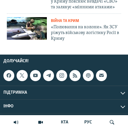
у Криму пояснює невдачі «СВО»
та залякує «мінними атаками»
ВІЙНА ТА КРИМ
«Полювання на колони». Як ЗСУ
ріжуть військову логістику Росії в
Криму
ДОЛУЧАЙСЯ!
ПІДТРИМКА
ІНФО
© Крим.Реалії, 2026 | Усі права застережено.
КТА
РУС