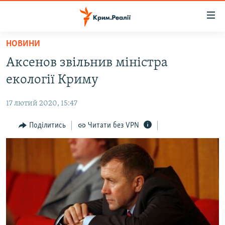
Доступність
посилання
Перейти
НОВИНИ
до
НОВИНИ
Аксенов звільнив міністра
основного
ВОДА.КРИМ
матеріалу
екології Криму
ВІДЕО ТА ФОТО
Перейти
до
17 лютий 2020, 15:47
ПОЛІТИКА
основної
БЛОГИ
Поділитись
Читати без VPN
навігації
Перейти
ПОГЛЯД
до
ІНТЕРВ'Ю
пошуку
ВСЕ ЗА ДЕНЬ
СПЕЦПРОЕКТИ
ЯК ОБІЙТИ БЛОКУВАННЯ
ДЕПОРТАЦІЯ