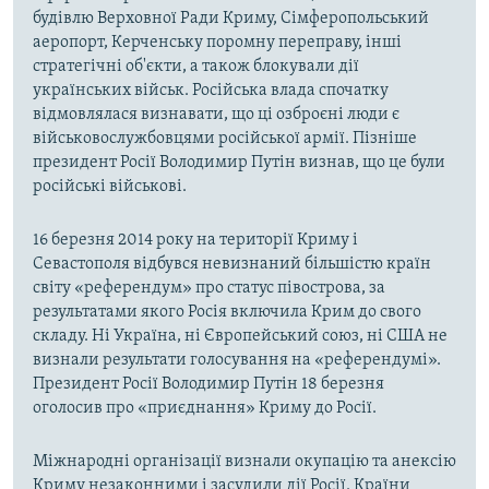
будівлю Верховної Ради Криму, Сімферопольський
аеропорт, Керченську поромну переправу, інші
стратегічні об'єкти, а також блокували дії
українських військ. Російська влада спочатку
відмовлялася визнавати, що ці озброєні люди є
військовослужбовцями російської армії. Пізніше
президент Росії Володимир Путін визнав, що це були
російські військові.
16 березня 2014 року на території Криму і
Севастополя відбувся невизнаний більшістю країн
світу «референдум» про статус півострова, за
результатами якого Росія включила Крим до свого
складу. Ні Україна, ні Європейський союз, ні США не
визнали результати голосування на «референдумі».
Президент Росії Володимир Путін 18 березня
оголосив про «приєднання» Криму до Росії.
Міжнародні організації визнали окупацію та анексію
Криму незаконними і засудили дії Росії. Країни