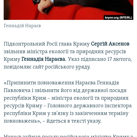
ВІДЕОУРОКИ «ELIFBE»
Русский
СВІДЧЕННЯ ОКУПАЦІЇ
Qırımtatar
Геннадій Нараєв
УКРАЇНСЬКА ПРОБЛЕМА КРИМУ
ДОЛУЧАЙСЯ!
ІНФОГРАФІКА
Підконтрольний Росії глава Криму
Сергій Аксенов
звільнив міністра екології та природних ресурсів
Криму
Геннадія Нараєва
. Указ підписано 17 лютого,
Усі сайти RFE/RL
повідомляє сайт російського уряду.
«Припинити повноваження Нараєва Геннадія
Павловича і звільнити його від державної посади
республіки Крим – міністра екології та природних
ресурсів Криму – Головного державного інспектора
республіки Крим у зв'язку із закінченням терміну
повноважень», – йдеться в тексті указу.